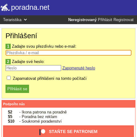
poradna.net
Neregistrovaný
Přihlásit
Registrovat
Přihlášení
1
Zadajte svou přezdívku nebo e-mail:
2
Zadajte své heslo:
Zapomenuté heslo
Zapamatovat přihlášení na tomto počítači
Podpořte nás
$2
- Ikona patrona na poradně
$5
- Poradna bez reklam
$10
- Soukromé poradenství
STAŇTE SE PATRONEM