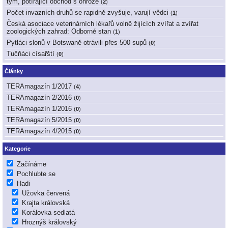
tým, potírající obchod s ohrože
(
2
)
Počet invazních druhů se rapidně zvyšuje, varují vědci
(
1
)
Česká asociace veterinárních lékařů volně žijících zvířat a zvířat
zoologických zahrad: Odborné stan
(
1
)
Pytláci slonů v Botswaně otrávili přes 500 supů
(
0
)
Tučňáci císařští
(
0
)
Články
TERAmagazín 1/2017
(
4
)
TERAmagazín 2/2016
(
0
)
TERAmagazín 1/2016
(
0
)
TERAmagazín 5/2015
(
0
)
TERAmagazín 4/2015
(
0
)
Kategorie
Začínáme
Pochlubte se
Hadi
Užovka červená
Krajta královská
Korálovka sedlatá
Hroznýš královský