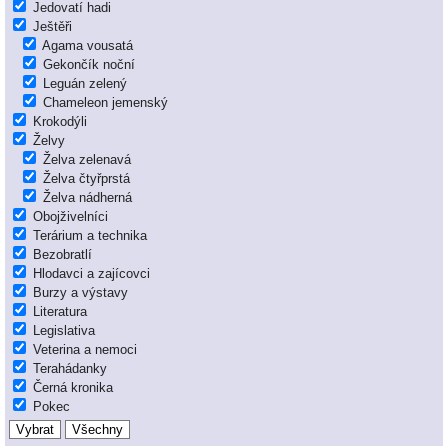
Jedovatí hadi
Ještěři
Agama vousatá
Gekončík noční
Leguán zelený
Chameleon jemenský
Krokodýli
Želvy
Želva zelenavá
Želva čtyřprstá
Želva nádherná
Obojživelníci
Terárium a technika
Bezobratlí
Hlodavci a zajícovci
Burzy a výstavy
Literatura
Legislativa
Veterina a nemoci
Terahádanky
Černá kronika
Pokec