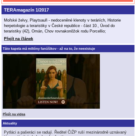
TERAmagazín 1/2017
Mořské želvy, Playtsauři - nedoceněné klenoty v teráriích, Historie
herpetologie a teraristiky v České republice - část 10., Úvod do
teraristiky (42), Omán, Chov rovnakonôžok rodu Porcellio;
Přejít na článek
Táto kapela má milióny fanúšikov - až na to, že neexistuje
Přejít na videa
Aktuality
Pytláci a pašeráci se radují. Ředitel ČIŽP ruší mezinárodně uznávaný