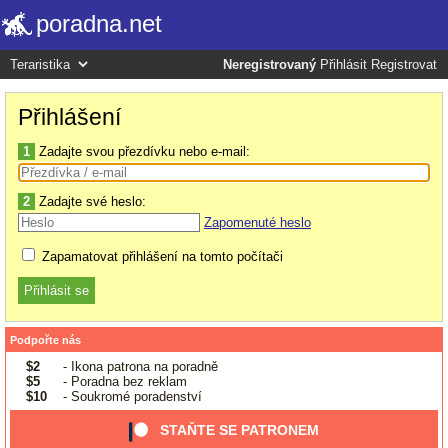
poradna.net
Neregistrovaný
Přihlásit
Registrovat
Přihlášení
1
Zadajte svou přezdívku nebo e-mail:
2
Zadajte své heslo:
Zapomenuté heslo
Zapamatovat přihlášení na tomto počítači
Podpořte nás
$2
- Ikona patrona na poradně
$5
- Poradna bez reklam
$10
- Soukromé poradenství
STAŇTE SE PATRONEM