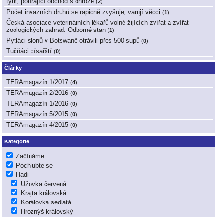
tým, potírající obchod s ohrože
(
2
)
Počet invazních druhů se rapidně zvyšuje, varují vědci
(
1
)
Česká asociace veterinárních lékařů volně žijících zvířat a zvířat
zoologických zahrad: Odborné stan
(
1
)
Pytláci slonů v Botswaně otrávili přes 500 supů
(
0
)
Tučňáci císařští
(
0
)
Články
TERAmagazín 1/2017
(
4
)
TERAmagazín 2/2016
(
0
)
TERAmagazín 1/2016
(
0
)
TERAmagazín 5/2015
(
0
)
TERAmagazín 4/2015
(
0
)
Kategorie
Začínáme
Pochlubte se
Hadi
Užovka červená
Krajta královská
Korálovka sedlatá
Hroznýš královský