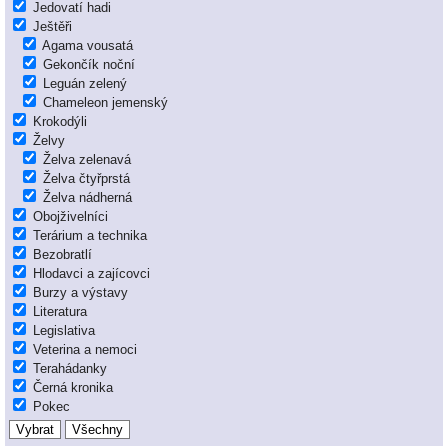
Jedovatí hadi
Ještěři
Agama vousatá
Gekončík noční
Leguán zelený
Chameleon jemenský
Krokodýli
Želvy
Želva zelenavá
Želva čtyřprstá
Želva nádherná
Obojživelníci
Terárium a technika
Bezobratlí
Hlodavci a zajícovci
Burzy a výstavy
Literatura
Legislativa
Veterina a nemoci
Terahádanky
Černá kronika
Pokec