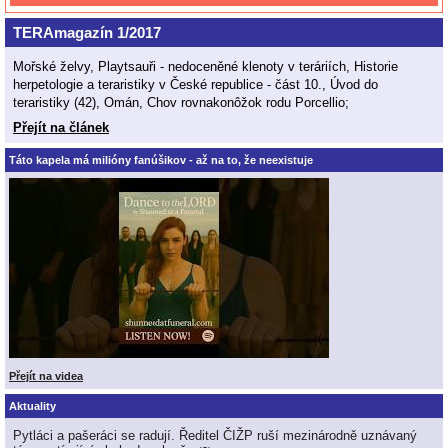
TERAmagazín 1/2017
Mořské želvy, Playtsauři - nedoceněné klenoty v teráriích, Historie
herpetologie a teraristiky v České republice - část 10., Úvod do
teraristiky (42), Omán, Chov rovnakonôžok rodu Porcellio;
Přejít na článek
Táto kapela má milióny fanúšikov - až na to, že neexistuje
Přejít na videa
Aktuality
Pytláci a pašeráci se radují. Ředitel ČIŽP ruší mezinárodně uznávaný