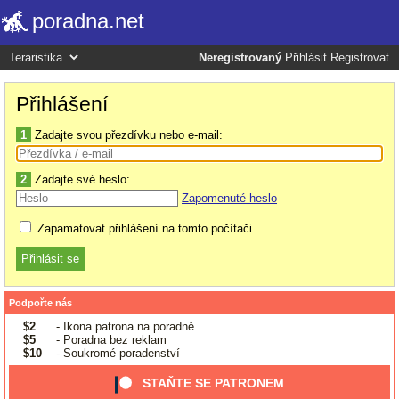
poradna.net
Neregistrovaný
Přihlásit
Registrovat
Přihlášení
1
Zadajte svou přezdívku nebo e-mail:
2
Zadajte své heslo:
Zapomenuté heslo
Zapamatovat přihlášení na tomto počítači
Podpořte nás
$2
- Ikona patrona na poradně
$5
- Poradna bez reklam
$10
- Soukromé poradenství
STAŇTE SE PATRONEM