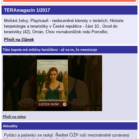
TERAmagazín 1/2017
Mořské želvy, Playtsauři - nedoceněné klenoty v teráriích, Historie
herpetologie a teraristiky v České republice - část 10., Úvod do
teraristiky (42), Omán, Chov rovnakonôžok rodu Porcellio;
Přejít na článek
Táto kapela má milióny fanúšikov - až na to, že neexistuje
Přejít na videa
Aktuality
Pytláci a pašeráci se radují. Ředitel ČIŽP ruší mezinárodně uznávaný