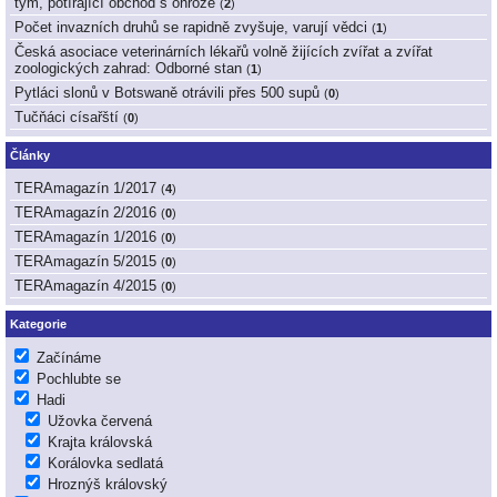
tým, potírající obchod s ohrože
(
2
)
Počet invazních druhů se rapidně zvyšuje, varují vědci
(
1
)
Česká asociace veterinárních lékařů volně žijících zvířat a zvířat
zoologických zahrad: Odborné stan
(
1
)
Pytláci slonů v Botswaně otrávili přes 500 supů
(
0
)
Tučňáci císařští
(
0
)
Články
TERAmagazín 1/2017
(
4
)
TERAmagazín 2/2016
(
0
)
TERAmagazín 1/2016
(
0
)
TERAmagazín 5/2015
(
0
)
TERAmagazín 4/2015
(
0
)
Kategorie
Začínáme
Pochlubte se
Hadi
Užovka červená
Krajta královská
Korálovka sedlatá
Hroznýš královský