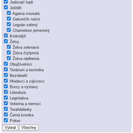
Jedovatí hadi
Ještěři
Agama vousatá
Gekončík noční
Leguán zelený
Chameleon jemenský
Krokodýli
Želvy
Želva zelenavá
Želva čtyřprstá
Želva nádherná
Obojživelníci
Terárium a technika
Bezobratlí
Hlodavci a zajícovci
Burzy a výstavy
Literatura
Legislativa
Veterina a nemoci
Terahádanky
Černá kronika
Pokec