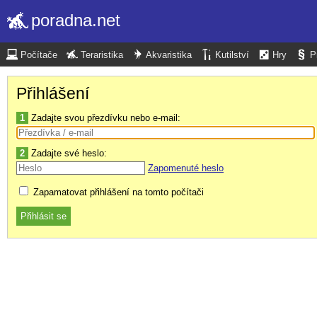
poradna.net
Počítače
Teraristika
Akvaristika
Kutilství
Hry
P
Přihlášení
1
Zadajte svou přezdívku nebo e-mail:
2
Zadajte své heslo:
Zapomenuté heslo
Zapamatovat přihlášení na tomto počítači