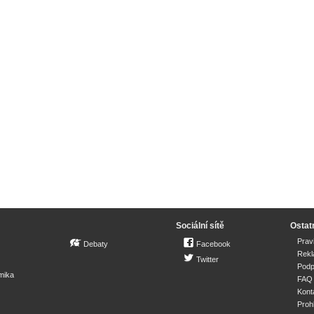
Sociální sítě
Ostat
Prav
Debaty
Facebook
Rek
Twitter
Podp
mika
FAQ
Kont
Proh