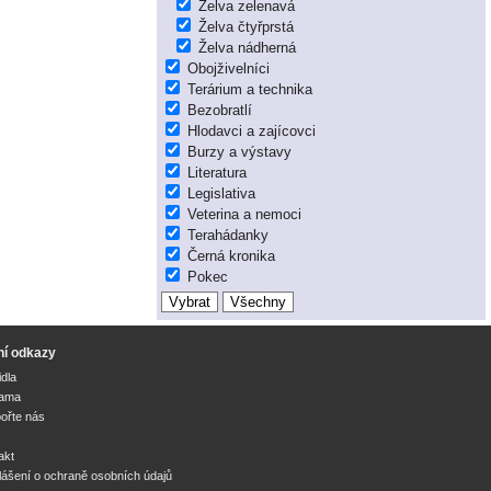
Želva zelenavá
Želva čtyřprstá
Želva nádherná
Obojživelníci
Terárium a technika
Bezobratlí
Hlodavci a zajícovci
Burzy a výstavy
Literatura
Legislativa
Veterina a nemoci
Terahádanky
Černá kronika
Pokec
ní odkazy
idla
lama
ořte nás
akt
lášení o ochraně osobních údajů