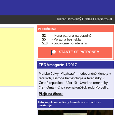
Neregistrovaný
Přihlásit
Registrovat
Podpořte nás
$2
- Ikona patrona na poradně
$5
- Poradna bez reklam
$10
- Soukromé poradenství
STAŇTE SE PATRONEM
TERAmagazín 1/2017
Mořské želvy, Playtsauři - nedoceněné klenoty v
teráriích, Historie herpetologie a teraristiky v
České republice - část 10., Úvod do teraristiky
(42), Omán, Chov rovnakonôžok rodu Porcellio;
Přejít na článek
Táto kapela má milióny fanúšikov - až na to, že
neexistuje