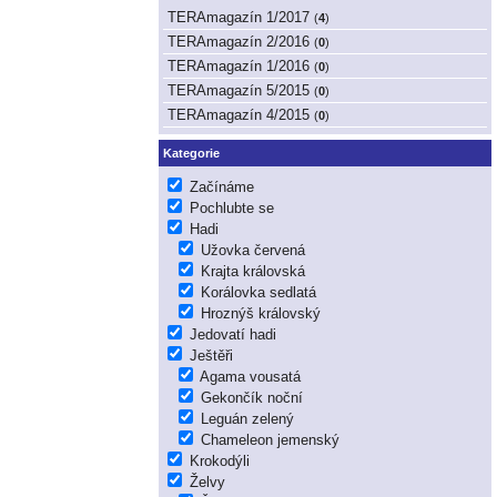
TERAmagazín 1/2017
(
4
)
TERAmagazín 2/2016
(
0
)
TERAmagazín 1/2016
(
0
)
TERAmagazín 5/2015
(
0
)
TERAmagazín 4/2015
(
0
)
Kategorie
Začínáme
Pochlubte se
Hadi
Užovka červená
Krajta královská
Korálovka sedlatá
Hroznýš královský
Jedovatí hadi
Ještěři
Agama vousatá
Gekončík noční
Leguán zelený
Chameleon jemenský
Krokodýli
Želvy