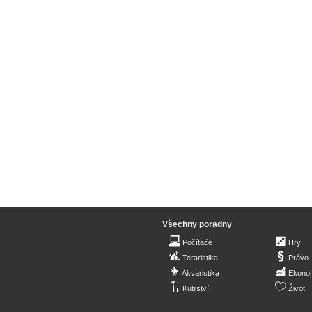
Všechny poradny
Počítače
Hry
Teraristika
Právo
Akvaristika
Ekono
Kutilství
Život