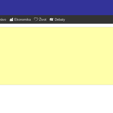
rávo
Ekonomika
Život
Debaty