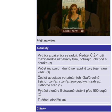
Přejít na videa
Aktuality
Pytláci a pašeráci se radují. Ředitel ČIŽP ruší
mezinárodně uznávaný tým, potírající obchod s
ohrože
(
2
)
Počet invazních druhů se rapidně zvyšuje, varují
vědci
(
1
)
Česká asociace veterinárních lékařů volně
žijících zvířat a zvířat zoologických zahrad:
Odborné stan
(
1
)
Pytláci slonů v Botswaně otrávili přes 500 supů
(
0
)
Tučňáci císařští
(
0
)
Články