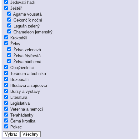
Jedovatí hadi
Ještěři
Agama vousatá
Gekončík noční
Leguán zelený
Chameleon jemenský
Krokodýli
Želvy
Želva zelenavá
Želva čtyřprstá
Želva nádherná
Obojživelníci
Terárium a technika
Bezobratlí
Hlodavci a zajícovci
Burzy a výstavy
Literatura
Legislativa
Veterina a nemoci
Terahádanky
Černá kronika
Pokec