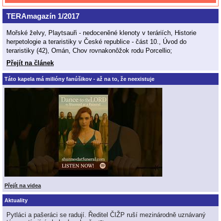
TERAmagazín 1/2017
Mořské želvy, Playtsauři - nedoceněné klenoty v teráriích, Historie
herpetologie a teraristiky v České republice - část 10., Úvod do
teraristiky (42), Omán, Chov rovnakonôžok rodu Porcellio;
Přejít na článek
Táto kapela má milióny fanúšikov - až na to, že neexistuje
Přejít na videa
Aktuality
Pytláci a pašeráci se radují. Ředitel ČIŽP ruší mezinárodně uznávaný