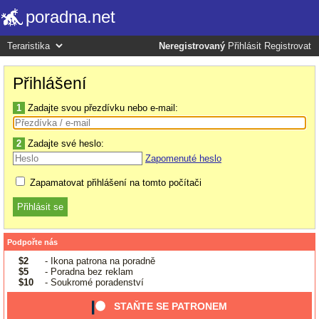
poradna.net
Neregistrovaný
Přihlásit
Registrovat
Přihlášení
1
Zadajte svou přezdívku nebo e-mail:
2
Zadajte své heslo:
Zapomenuté heslo
Zapamatovat přihlášení na tomto počítači
Podpořte nás
$2
- Ikona patrona na poradně
$5
- Poradna bez reklam
$10
- Soukromé poradenství
STAŇTE SE PATRONEM