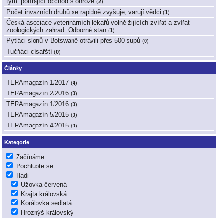
tým, potírající obchod s ohrože
(
2
)
Počet invazních druhů se rapidně zvyšuje, varují vědci
(
1
)
Česká asociace veterinárních lékařů volně žijících zvířat a zvířat
zoologických zahrad: Odborné stan
(
1
)
Pytláci slonů v Botswaně otrávili přes 500 supů
(
0
)
Tučňáci císařští
(
0
)
Články
TERAmagazín 1/2017
(
4
)
TERAmagazín 2/2016
(
0
)
TERAmagazín 1/2016
(
0
)
TERAmagazín 5/2015
(
0
)
TERAmagazín 4/2015
(
0
)
Kategorie
Začínáme
Pochlubte se
Hadi
Užovka červená
Krajta královská
Korálovka sedlatá
Hroznýš královský