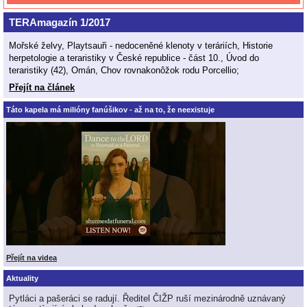
TERAmagazín 1/2017
Mořské želvy, Playtsauři - nedoceněné klenoty v teráriích, Historie
herpetologie a teraristiky v České republice - část 10., Úvod do
teraristiky (42), Omán, Chov rovnakonôžok rodu Porcellio;
Přejít na článek
Táto kapela má milióny fanúšikov - až na to, že neexistuje
Přejít na videa
Aktuality
Pytláci a pašeráci se radují. Ředitel ČIŽP ruší mezinárodně uznávaný