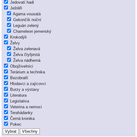
Jedovatí hadi
Ještěři
Agama vousatá
Gekončík noční
Leguán zelený
Chameleon jemenský
Krokodýli
Želvy
Želva zelenavá
Želva čtyřprstá
Želva nádherná
Obojživelníci
Terárium a technika
Bezobratlí
Hlodavci a zajícovci
Burzy a výstavy
Literatura
Legislativa
Veterina a nemoci
Terahádanky
Černá kronika
Pokec