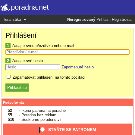
poradna.net
Neregistrovaný
Přihlásit
Registrovat
Přihlášení
1
Zadajte svou přezdívku nebo e-mail:
2
Zadajte své heslo:
Zapomenuté heslo
Zapamatovat přihlášení na tomto počítači
Podpořte nás
$2
- Ikona patrona na poradně
$5
- Poradna bez reklam
$10
- Soukromé poradenství
STAŇTE SE PATRONEM