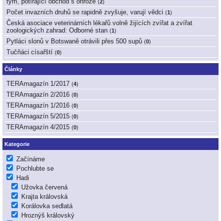
tým, potírající obchod s ohrože
(
2
)
Počet invazních druhů se rapidně zvyšuje, varují vědci
(
1
)
Česká asociace veterinárních lékařů volně žijících zvířat a zvířat
zoologických zahrad: Odborné stan
(
1
)
Pytláci slonů v Botswaně otrávili přes 500 supů
(
0
)
Tučňáci císařští
(
0
)
Články
TERAmagazín 1/2017
(
4
)
TERAmagazín 2/2016
(
0
)
TERAmagazín 1/2016
(
0
)
TERAmagazín 5/2015
(
0
)
TERAmagazín 4/2015
(
0
)
Kategorie
Začínáme
Pochlubte se
Hadi
Užovka červená
Krajta královská
Korálovka sedlatá
Hroznýš královský