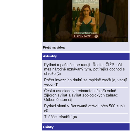
Přejít na videa
Aktuality
Pytláci a pašeráci se radují. Ředitel ČIŽP ruší
mezinárodně uznávaný tým, potírající obchod s
ohrože
(
2
)
Počet invazních druhů se rapidně zvyšuje, varují
vědci
(
1
)
Česká asociace veterinárních lékařů volně
žijících zvířat a zvířat zoologických zahrad:
Odborné stan
(
1
)
Pytláci slonů v Botswaně otrávili přes 500 supů
(
0
)
Tučňáci císařští
(
0
)
Články