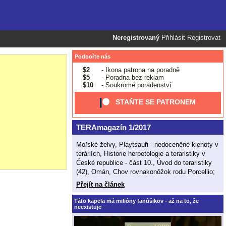
Neregistrovaný
Přihlásit
Registrovat
Podpořte nás
$2
- Ikona patrona na poradně
$5
- Poradna bez reklam
$10
- Soukromé poradenství
STAŇTE SE PATRONEM
TERAmagazín 1/2017
Mořské želvy, Playtsauři - nedoceněné klenoty v
teráriích, Historie herpetologie a teraristiky v
České republice - část 10., Úvod do teraristiky
(42), Omán, Chov rovnakonôžok rodu Porcellio;
Přejít na článek
Táto kapela má milióny fanúšikov - až na to, že
neexistuje