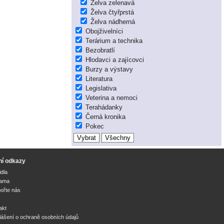
Želva zelenavá
Želva čtyřprstá
Želva nádherná
Obojživelníci
Terárium a technika
Bezobratlí
Hlodavci a zajícovci
Burzy a výstavy
Literatura
Legislativa
Veterina a nemoci
Terahádanky
Černá kronika
Pokec
ní odkazy
idla
lama
ořte nás
akt
lášení o ochraně osobních údajů