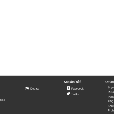
Sociální sítě
Ostat
Prav
Debaty
Facebook
Rek
Twitter
Podp
mika
FAQ
Kont
Proh