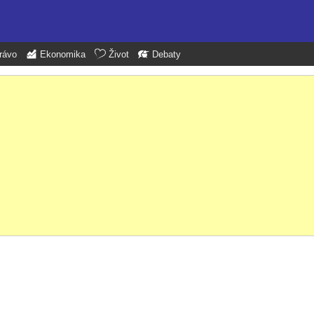
rávo
Ekonomika
Život
Debaty