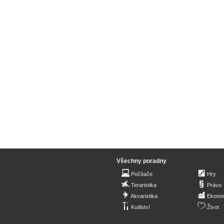
Všechny poradny
Počítače
Hry
Teraristika
Právo
Akvaristika
Ekono
Kutilství
Život