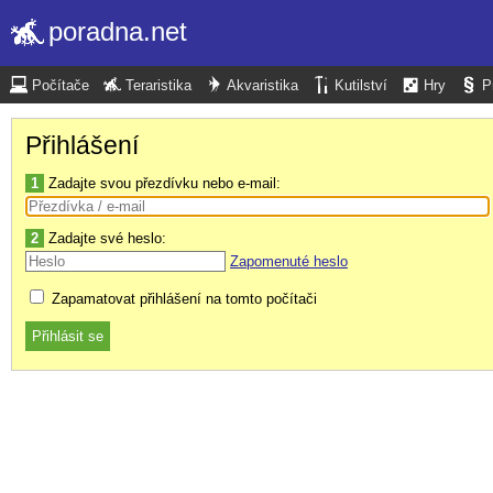
poradna.net
Počítače
Teraristika
Akvaristika
Kutilství
Hry
P
Přihlášení
1
Zadajte svou přezdívku nebo e-mail:
2
Zadajte své heslo:
Zapomenuté heslo
Zapamatovat přihlášení na tomto počítači