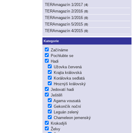
TERAmagazín 1/2017
(
4
)
TERAmagazín 2/2016
(
0
)
TERAmagazín 1/2016
(
0
)
TERAmagazín 5/2015
(
0
)
TERAmagazín 4/2015
(
0
)
Kategorie
Začínáme
Pochlubte se
Hadi
Užovka červená
Krajta královská
Korálovka sedlatá
Hroznýš královský
Jedovatí hadi
Ještěři
Agama vousatá
Gekončík noční
Leguán zelený
Chameleon jemenský
Krokodýli
Želvy