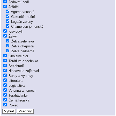
Jedovatí hadi
Ještěři
Agama vousatá
Gekončík noční
Leguán zelený
Chameleon jemenský
Krokodýli
Želvy
Želva zelenavá
Želva čtyřprstá
Želva nádherná
Obojživelníci
Terárium a technika
Bezobratlí
Hlodavci a zajícovci
Burzy a výstavy
Literatura
Legislativa
Veterina a nemoci
Terahádanky
Černá kronika
Pokec