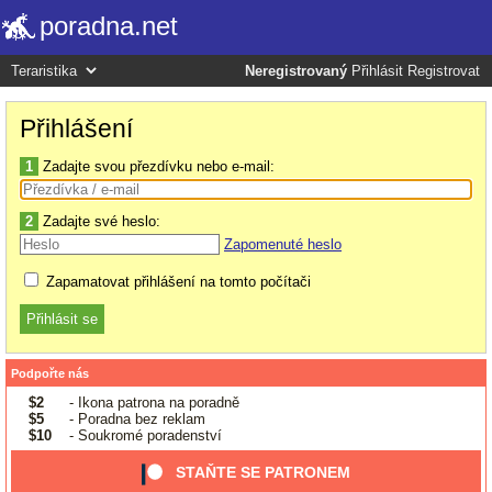
poradna.net
Neregistrovaný
Přihlásit
Registrovat
Přihlášení
1
Zadajte svou přezdívku nebo e-mail:
2
Zadajte své heslo:
Zapomenuté heslo
Zapamatovat přihlášení na tomto počítači
Podpořte nás
$2
- Ikona patrona na poradně
$5
- Poradna bez reklam
$10
- Soukromé poradenství
STAŇTE SE PATRONEM