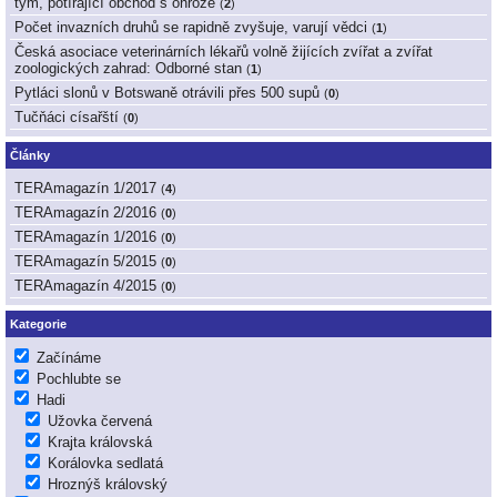
tým, potírající obchod s ohrože
(
2
)
Počet invazních druhů se rapidně zvyšuje, varují vědci
(
1
)
Česká asociace veterinárních lékařů volně žijících zvířat a zvířat
zoologických zahrad: Odborné stan
(
1
)
Pytláci slonů v Botswaně otrávili přes 500 supů
(
0
)
Tučňáci císařští
(
0
)
Články
TERAmagazín 1/2017
(
4
)
TERAmagazín 2/2016
(
0
)
TERAmagazín 1/2016
(
0
)
TERAmagazín 5/2015
(
0
)
TERAmagazín 4/2015
(
0
)
Kategorie
Začínáme
Pochlubte se
Hadi
Užovka červená
Krajta královská
Korálovka sedlatá
Hroznýš královský