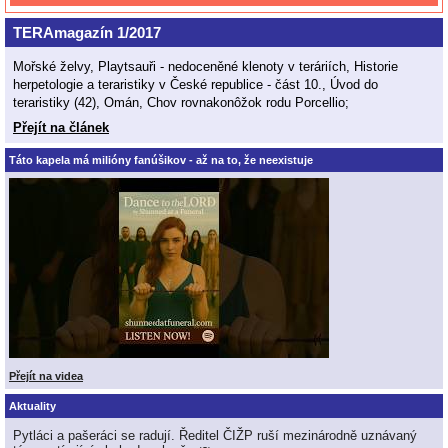
TERAmagazín 1/2017
Mořské želvy, Playtsauři - nedoceněné klenoty v teráriích, Historie
herpetologie a teraristiky v České republice - část 10., Úvod do
teraristiky (42), Omán, Chov rovnakonôžok rodu Porcellio;
Přejít na článek
Táto kapela má milióny fanúšikov - až na to, že neexistuje
Přejít na videa
Aktuality
Pytláci a pašeráci se radují. Ředitel ČIŽP ruší mezinárodně uznávaný