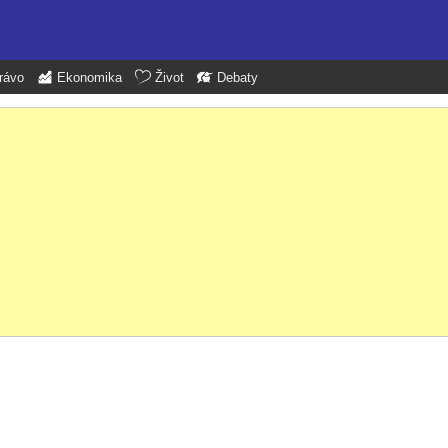
rávo
Ekonomika
Život
Debaty