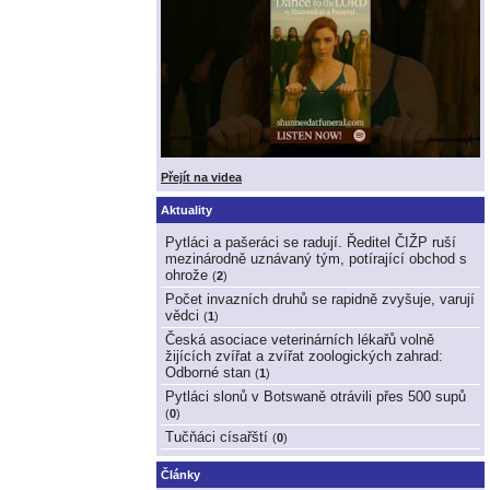
Přejít na videa
Aktuality
Pytláci a pašeráci se radují. Ředitel ČIŽP ruší
mezinárodně uznávaný tým, potírající obchod s
ohrože
(
2
)
Počet invazních druhů se rapidně zvyšuje, varují
vědci
(
1
)
Česká asociace veterinárních lékařů volně
žijících zvířat a zvířat zoologických zahrad:
Odborné stan
(
1
)
Pytláci slonů v Botswaně otrávili přes 500 supů
(
0
)
Tučňáci císařští
(
0
)
Články