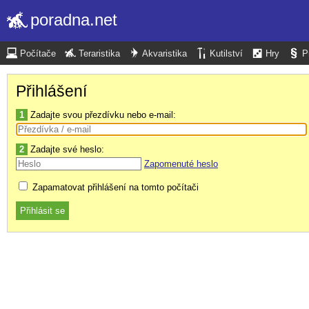
poradna.net
Počítače
Teraristika
Akvaristika
Kutilství
Hry
P
Přihlášení
1
Zadajte svou přezdívku nebo e-mail:
2
Zadajte své heslo:
Zapomenuté heslo
Zapamatovat přihlášení na tomto počítači