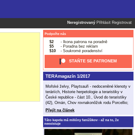
Neregistrovaný
Přihlásit
Registrovat
Podpořte nás
$2
- Ikona patrona na poradně
$5
- Poradna bez reklam
$10
- Soukromé poradenství
STAŇTE SE PATRONEM
TERAmagazín 1/2017
Mořské želvy, Playtsauři - nedoceněné klenoty v
teráriích, Historie herpetologie a teraristiky v
České republice - část 10., Úvod do teraristiky
(42), Omán, Chov rovnakonôžok rodu Porcellio;
Přejít na článek
Táto kapela má milióny fanúšikov - až na to, že
neexistuje