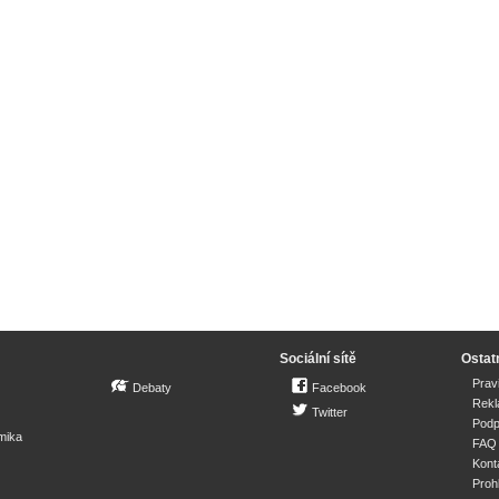
Sociální sítě
Ostat
Prav
Debaty
Facebook
Rek
Twitter
Podp
mika
FAQ
Kont
Proh