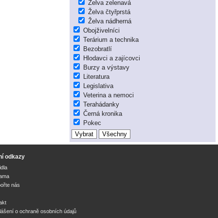
Želva zelenavá
Želva čtyřprstá
Želva nádherná
Obojživelníci
Terárium a technika
Bezobratlí
Hlodavci a zajícovci
Burzy a výstavy
Literatura
Legislativa
Veterina a nemoci
Terahádanky
Černá kronika
Pokec
ní odkazy
idla
lama
ořte nás
akt
lášení o ochraně osobních údajů