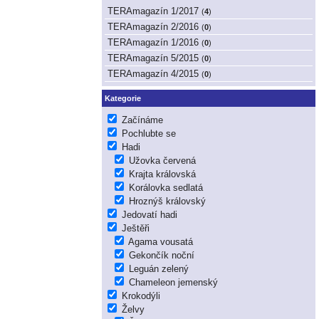
TERAmagazín 1/2017
(
4
)
TERAmagazín 2/2016
(
0
)
TERAmagazín 1/2016
(
0
)
TERAmagazín 5/2015
(
0
)
TERAmagazín 4/2015
(
0
)
Kategorie
Začínáme
Pochlubte se
Hadi
Užovka červená
Krajta královská
Korálovka sedlatá
Hroznýš královský
Jedovatí hadi
Ještěři
Agama vousatá
Gekončík noční
Leguán zelený
Chameleon jemenský
Krokodýli
Želvy