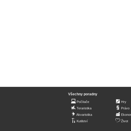
Všechny poradny
Počítače
Hry
Teraristika
Právo
Akvaristika
Ekono
Kutilství
Život