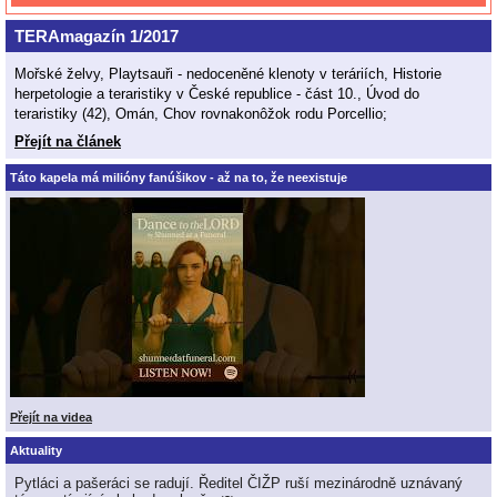
TERAmagazín 1/2017
Mořské želvy, Playtsauři - nedoceněné klenoty v teráriích, Historie
herpetologie a teraristiky v České republice - část 10., Úvod do
teraristiky (42), Omán, Chov rovnakonôžok rodu Porcellio;
Přejít na článek
Táto kapela má milióny fanúšikov - až na to, že neexistuje
Přejít na videa
Aktuality
Pytláci a pašeráci se radují. Ředitel ČIŽP ruší mezinárodně uznávaný