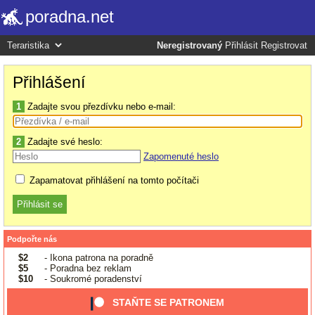
poradna.net
Neregistrovaný
Přihlásit
Registrovat
Přihlášení
1
Zadajte svou přezdívku nebo e-mail:
2
Zadajte své heslo:
Zapomenuté heslo
Zapamatovat přihlášení na tomto počítači
Podpořte nás
$2
- Ikona patrona na poradně
$5
- Poradna bez reklam
$10
- Soukromé poradenství
STAŇTE SE PATRONEM