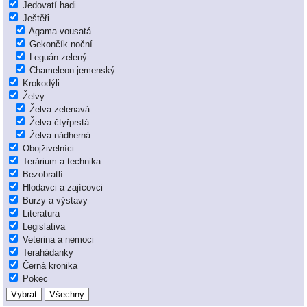
Jedovatí hadi
Ještěři
Agama vousatá
Gekončík noční
Leguán zelený
Chameleon jemenský
Krokodýli
Želvy
Želva zelenavá
Želva čtyřprstá
Želva nádherná
Obojživelníci
Terárium a technika
Bezobratlí
Hlodavci a zajícovci
Burzy a výstavy
Literatura
Legislativa
Veterina a nemoci
Terahádanky
Černá kronika
Pokec