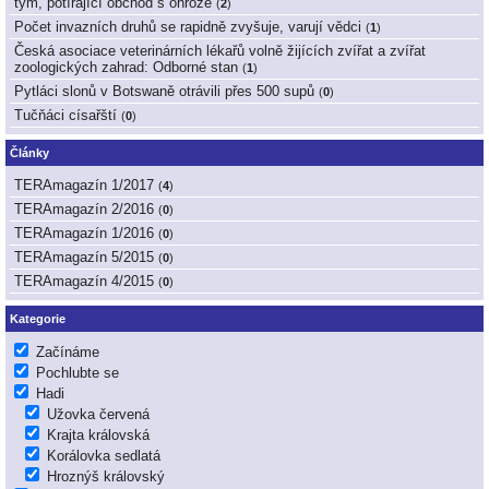
tým, potírající obchod s ohrože
(
2
)
Počet invazních druhů se rapidně zvyšuje, varují vědci
(
1
)
Česká asociace veterinárních lékařů volně žijících zvířat a zvířat
zoologických zahrad: Odborné stan
(
1
)
Pytláci slonů v Botswaně otrávili přes 500 supů
(
0
)
Tučňáci císařští
(
0
)
Články
TERAmagazín 1/2017
(
4
)
TERAmagazín 2/2016
(
0
)
TERAmagazín 1/2016
(
0
)
TERAmagazín 5/2015
(
0
)
TERAmagazín 4/2015
(
0
)
Kategorie
Začínáme
Pochlubte se
Hadi
Užovka červená
Krajta královská
Korálovka sedlatá
Hroznýš královský