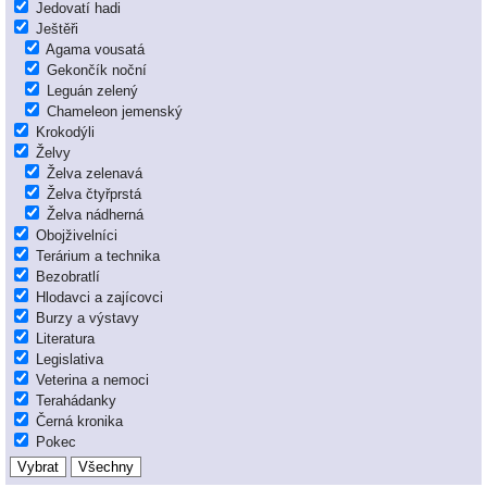
Jedovatí hadi
Ještěři
Agama vousatá
Gekončík noční
Leguán zelený
Chameleon jemenský
Krokodýli
Želvy
Želva zelenavá
Želva čtyřprstá
Želva nádherná
Obojživelníci
Terárium a technika
Bezobratlí
Hlodavci a zajícovci
Burzy a výstavy
Literatura
Legislativa
Veterina a nemoci
Terahádanky
Černá kronika
Pokec