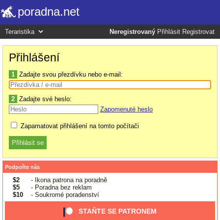
poradna.net
Neregistrovaný
Přihlásit
Registrovat
Přihlášení
1
Zadajte svou přezdívku nebo e-mail:
2
Zadajte své heslo:
Zapomenuté heslo
Zapamatovat přihlášení na tomto počítači
Podpořte nás
$2
- Ikona patrona na poradně
$5
- Poradna bez reklam
$10
- Soukromé poradenství
STAŇTE SE PATRONEM