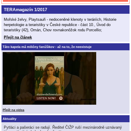
TERAmagazín 1/2017
Mořské želvy, Playtsauři - nedoceněné klenoty v teráriích, Historie
herpetologie a teraristiky v České republice - část 10., Úvod do
teraristiky (42), Omán, Chov rovnakonôžok rodu Porcellio;
Přejít na článek
Táto kapela má milióny fanúšikov - až na to, že neexistuje
Přejít na videa
Aktuality
Pytláci a pašeráci se radují. Ředitel ČIŽP ruší mezinárodně uznávaný