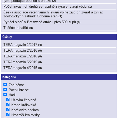
tým, potírající obchod s ohrože
(
2
)
Počet invazních druhů se rapidně zvyšuje, varují vědci
(
1
)
Česká asociace veterinárních lékařů volně žijících zvířat a zvířat
zoologických zahrad: Odborné stan
(
1
)
Pytláci slonů v Botswaně otrávili přes 500 supů
(
0
)
Tučňáci císařští
(
0
)
Články
TERAmagazín 1/2017
(
4
)
TERAmagazín 2/2016
(
0
)
TERAmagazín 1/2016
(
0
)
TERAmagazín 5/2015
(
0
)
TERAmagazín 4/2015
(
0
)
Kategorie
Začínáme
Pochlubte se
Hadi
Užovka červená
Krajta královská
Korálovka sedlatá
Hroznýš královský