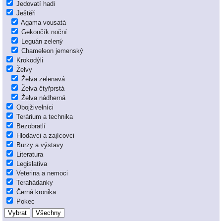
Jedovatí hadi
Ještěři
Agama vousatá
Gekončík noční
Leguán zelený
Chameleon jemenský
Krokodýli
Želvy
Želva zelenavá
Želva čtyřprstá
Želva nádherná
Obojživelníci
Terárium a technika
Bezobratlí
Hlodavci a zajícovci
Burzy a výstavy
Literatura
Legislativa
Veterina a nemoci
Terahádanky
Černá kronika
Pokec