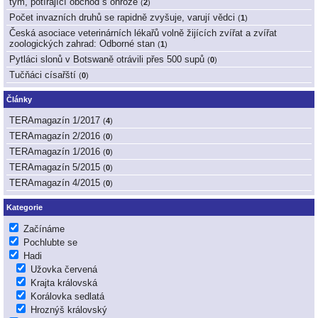
tým, potírající obchod s ohrože
(
2
)
Počet invazních druhů se rapidně zvyšuje, varují vědci
(
1
)
Česká asociace veterinárních lékařů volně žijících zvířat a zvířat
zoologických zahrad: Odborné stan
(
1
)
Pytláci slonů v Botswaně otrávili přes 500 supů
(
0
)
Tučňáci císařští
(
0
)
Články
TERAmagazín 1/2017
(
4
)
TERAmagazín 2/2016
(
0
)
TERAmagazín 1/2016
(
0
)
TERAmagazín 5/2015
(
0
)
TERAmagazín 4/2015
(
0
)
Kategorie
Začínáme
Pochlubte se
Hadi
Užovka červená
Krajta královská
Korálovka sedlatá
Hroznýš královský