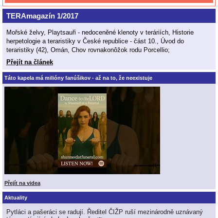
TERAmagazín 1/2017
Mořské želvy, Playtsauři - nedoceněné klenoty v teráriích, Historie
herpetologie a teraristiky v České republice - část 10., Úvod do
teraristiky (42), Omán, Chov rovnakonôžok rodu Porcellio;
Přejít na článek
Táto kapela má milióny fanúšikov - až na to, že neexistuje
Přejít na videa
Aktuality
Pytláci a pašeráci se radují. Ředitel ČIŽP ruší mezinárodně uznávaný