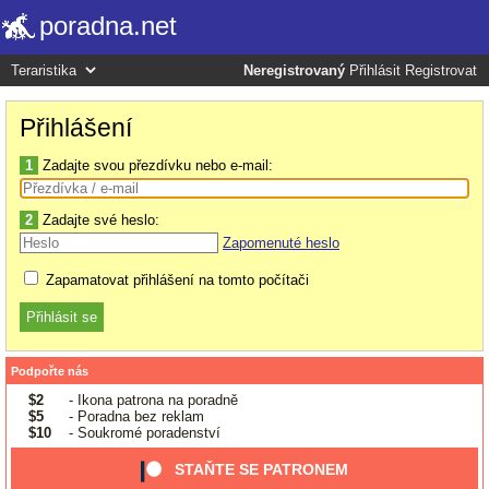
poradna.net
Neregistrovaný
Přihlásit
Registrovat
Přihlášení
1
Zadajte svou přezdívku nebo e-mail:
2
Zadajte své heslo:
Zapomenuté heslo
Zapamatovat přihlášení na tomto počítači
Podpořte nás
$2
- Ikona patrona na poradně
$5
- Poradna bez reklam
$10
- Soukromé poradenství
STAŇTE SE PATRONEM