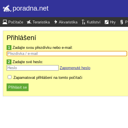
poradna.net
Počítače
Teraristika
Akvaristika
Kutilství
Hry
P
Přihlášení
1
Zadajte svou přezdívku nebo e-mail:
2
Zadajte své heslo:
Zapomenuté heslo
Zapamatovat přihlášení na tomto počítači