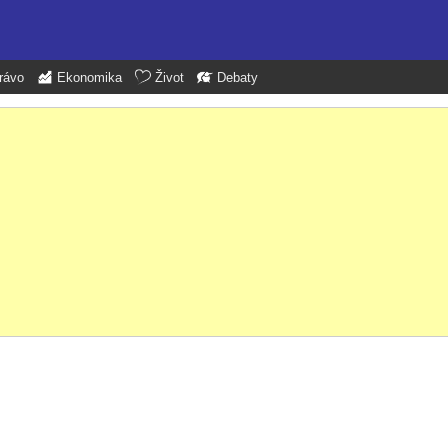
rávo
Ekonomika
Život
Debaty