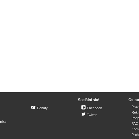
Sociální sítě
Ostat
Prav
Debaty
Facebook
Rek
Twitter
Podp
mika
FAQ
Kont
Proh