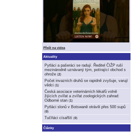
Přejít na videa
Aktuality
Pytláci a pašeráci se radují. Ředitel ČIŽP ruší
mezinárodně uznávaný tým, potírající obchod s
ohrože
(
2
)
Počet invazních druhů se rapidně zvyšuje, varují
vědci
(
1
)
Česká asociace veterinárních lékařů volně
žijících zvířat a zvířat zoologických zahrad:
Odborné stan
(
1
)
Pytláci slonů v Botswaně otrávili přes 500 supů
(
0
)
Tučňáci císařští
(
0
)
Články