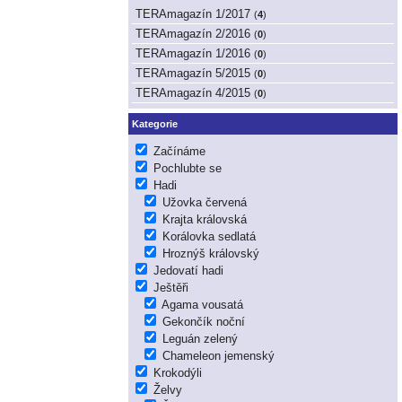
TERAmagazín 1/2017
(
4
)
TERAmagazín 2/2016
(
0
)
TERAmagazín 1/2016
(
0
)
TERAmagazín 5/2015
(
0
)
TERAmagazín 4/2015
(
0
)
Kategorie
Začínáme
Pochlubte se
Hadi
Užovka červená
Krajta královská
Korálovka sedlatá
Hroznýš královský
Jedovatí hadi
Ještěři
Agama vousatá
Gekončík noční
Leguán zelený
Chameleon jemenský
Krokodýli
Želvy