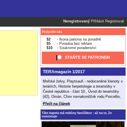
Neregistrovaný
Přihlásit
Registrovat
Podpořte nás
$2
- Ikona patrona na poradně
$5
- Poradna bez reklam
$10
- Soukromé poradenství
STAŇTE SE PATRONEM
TERAmagazín 1/2017
Mořské želvy, Playtsauři - nedoceněné klenoty v
teráriích, Historie herpetologie a teraristiky v
České republice - část 10., Úvod do teraristiky
(42), Omán, Chov rovnakonôžok rodu Porcellio;
Přejít na článek
Táto kapela má milióny fanúšikov - až na to, že
neexistuje