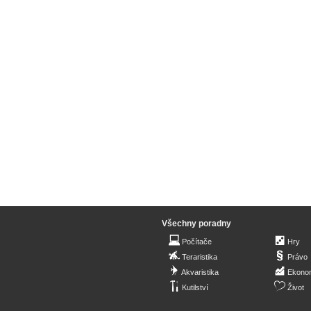
Všechny poradny
Počítače
Hry
Teraristika
Právo
Akvaristika
Ekono
Kutilství
Život