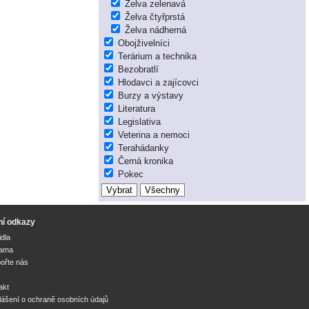
Želva zelenavá
Želva čtyřprstá
Želva nádherná
Obojživelníci
Terárium a technika
Bezobratlí
Hlodavci a zajícovci
Burzy a výstavy
Literatura
Legislativa
Veterina a nemoci
Terahádanky
Černá kronika
Pokec
ní odkazy
idla
lama
ořte nás
akt
lášení o ochraně osobních údajů