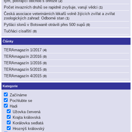
tým, potírající obchod s ohrože
(
2
)
Počet invazních druhů se rapidně zvyšuje, varují vědci
(
1
)
Česká asociace veterinárních lékařů volně žijících zvířat a zvířat
zoologických zahrad: Odborné stan
(
1
)
Pytláci slonů v Botswaně otrávili přes 500 supů
(
0
)
Tučňáci císařští
(
0
)
Články
TERAmagazín 1/2017
(
4
)
TERAmagazín 2/2016
(
0
)
TERAmagazín 1/2016
(
0
)
TERAmagazín 5/2015
(
0
)
TERAmagazín 4/2015
(
0
)
Kategorie
Začínáme
Pochlubte se
Hadi
Užovka červená
Krajta královská
Korálovka sedlatá
Hroznýš královský