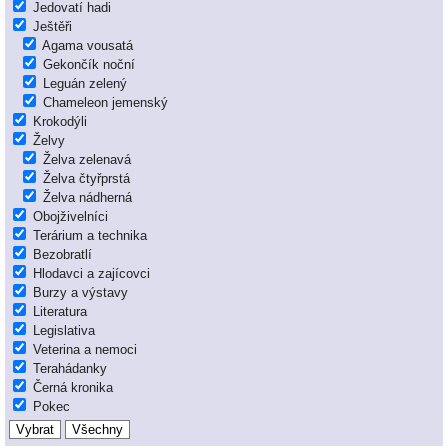
Jedovatí hadi
Ještěři
Agama vousatá
Gekončík noční
Leguán zelený
Chameleon jemenský
Krokodýli
Želvy
Želva zelenavá
Želva čtyřprstá
Želva nádherná
Obojživelníci
Terárium a technika
Bezobratlí
Hlodavci a zajícovci
Burzy a výstavy
Literatura
Legislativa
Veterina a nemoci
Terahádanky
Černá kronika
Pokec