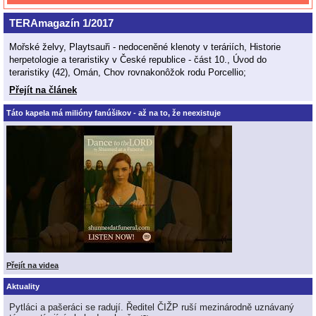
TERAmagazín 1/2017
Mořské želvy, Playtsauři - nedoceněné klenoty v teráriích, Historie
herpetologie a teraristiky v České republice - část 10., Úvod do
teraristiky (42), Omán, Chov rovnakonôžok rodu Porcellio;
Přejít na článek
Táto kapela má milióny fanúšikov - až na to, že neexistuje
Přejít na videa
Aktuality
Pytláci a pašeráci se radují. Ředitel ČIŽP ruší mezinárodně uznávaný