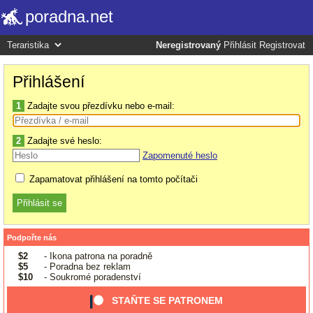
poradna.net
Neregistrovaný
Přihlásit
Registrovat
Přihlášení
1
Zadajte svou přezdívku nebo e-mail:
2
Zadajte své heslo:
Zapomenuté heslo
Zapamatovat přihlášení na tomto počítači
Podpořte nás
$2
- Ikona patrona na poradně
$5
- Poradna bez reklam
$10
- Soukromé poradenství
STAŇTE SE PATRONEM