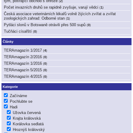
tým, potírající obchod s ohrože
(
2
)
Počet invazních druhů se rapidně zvyšuje, varují vědci
(
1
)
Česká asociace veterinárních lékařů volně žijících zvířat a zvířat
zoologických zahrad: Odborné stan
(
1
)
Pytláci slonů v Botswaně otrávili přes 500 supů
(
0
)
Tučňáci císařští
(
0
)
Články
TERAmagazín 1/2017
(
4
)
TERAmagazín 2/2016
(
0
)
TERAmagazín 1/2016
(
0
)
TERAmagazín 5/2015
(
0
)
TERAmagazín 4/2015
(
0
)
Kategorie
Začínáme
Pochlubte se
Hadi
Užovka červená
Krajta královská
Korálovka sedlatá
Hroznýš královský