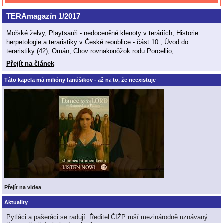
TERAmagazín 1/2017
Mořské želvy, Playtsauři - nedoceněné klenoty v teráriích, Historie
herpetologie a teraristiky v České republice - část 10., Úvod do
teraristiky (42), Omán, Chov rovnakonôžok rodu Porcellio;
Přejít na článek
Táto kapela má milióny fanúšikov - až na to, že neexistuje
Přejít na videa
Aktuality
Pytláci a pašeráci se radují. Ředitel ČIŽP ruší mezinárodně uznávaný