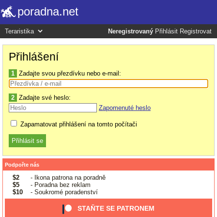
poradna.net
Neregistrovaný
Přihlásit
Registrovat
Přihlášení
1
Zadajte svou přezdívku nebo e-mail:
2
Zadajte své heslo:
Zapomenuté heslo
Zapamatovat přihlášení na tomto počítači
Podpořte nás
$2
- Ikona patrona na poradně
$5
- Poradna bez reklam
$10
- Soukromé poradenství
STAŇTE SE PATRONEM