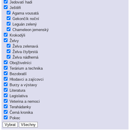
Jedovatí hadi
Ještěři
Agama vousatá
Gekončík noční
Leguán zelený
Chameleon jemenský
Krokodýli
Želvy
Želva zelenavá
Želva čtyřprstá
Želva nádherná
Obojživelníci
Terárium a technika
Bezobratlí
Hlodavci a zajícovci
Burzy a výstavy
Literatura
Legislativa
Veterina a nemoci
Terahádanky
Černá kronika
Pokec