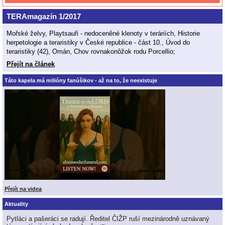
TERAmagazín 1/2017
Mořské želvy, Playtsauři - nedoceněné klenoty v teráriích, Historie
herpetologie a teraristiky v České republice - část 10., Úvod do
teraristiky (42), Omán, Chov rovnakonôžok rodu Porcellio;
Přejít na článek
Táto kapela má milióny fanúšikov - až na to, že neexistuje
Přejít na videa
Aktuality
Pytláci a pašeráci se radují. Ředitel ČIŽP ruší mezinárodně uznávaný