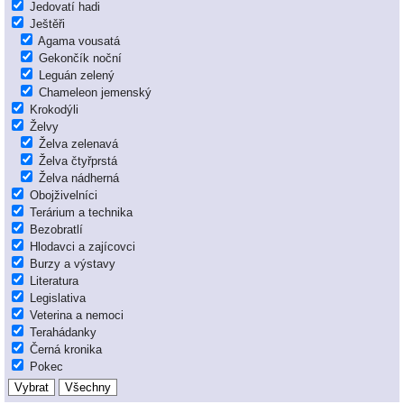
Jedovatí hadi
Ještěři
Agama vousatá
Gekončík noční
Leguán zelený
Chameleon jemenský
Krokodýli
Želvy
Želva zelenavá
Želva čtyřprstá
Želva nádherná
Obojživelníci
Terárium a technika
Bezobratlí
Hlodavci a zajícovci
Burzy a výstavy
Literatura
Legislativa
Veterina a nemoci
Terahádanky
Černá kronika
Pokec