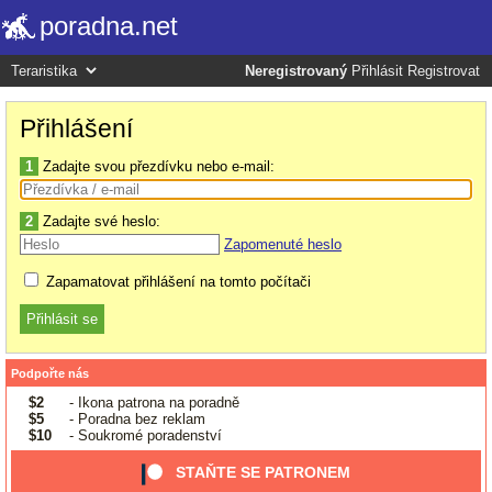
poradna.net
Neregistrovaný
Přihlásit
Registrovat
Přihlášení
1
Zadajte svou přezdívku nebo e-mail:
2
Zadajte své heslo:
Zapomenuté heslo
Zapamatovat přihlášení na tomto počítači
Podpořte nás
$2
- Ikona patrona na poradně
$5
- Poradna bez reklam
$10
- Soukromé poradenství
STAŇTE SE PATRONEM