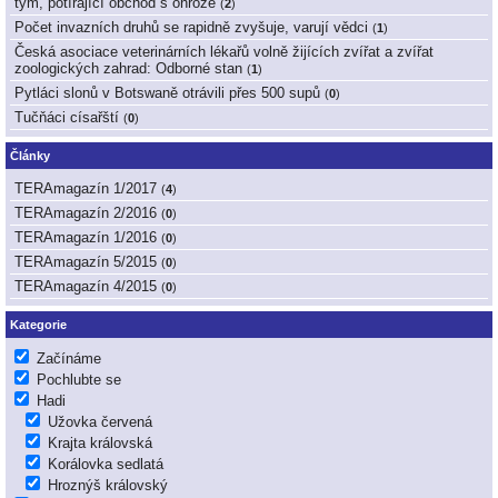
tým, potírající obchod s ohrože
(
2
)
Počet invazních druhů se rapidně zvyšuje, varují vědci
(
1
)
Česká asociace veterinárních lékařů volně žijících zvířat a zvířat
zoologických zahrad: Odborné stan
(
1
)
Pytláci slonů v Botswaně otrávili přes 500 supů
(
0
)
Tučňáci císařští
(
0
)
Články
TERAmagazín 1/2017
(
4
)
TERAmagazín 2/2016
(
0
)
TERAmagazín 1/2016
(
0
)
TERAmagazín 5/2015
(
0
)
TERAmagazín 4/2015
(
0
)
Kategorie
Začínáme
Pochlubte se
Hadi
Užovka červená
Krajta královská
Korálovka sedlatá
Hroznýš královský