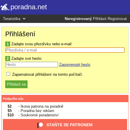
poradna.net
Neregistrovaný
Přihlásit
Registrovat
Přihlášení
1
Zadajte svou přezdívku nebo e-mail:
2
Zadajte své heslo:
Zapomenuté heslo
Zapamatovat přihlášení na tomto počítači
Podpořte nás
$2
- Ikona patrona na poradně
$5
- Poradna bez reklam
$10
- Soukromé poradenství
STAŇTE SE PATRONEM