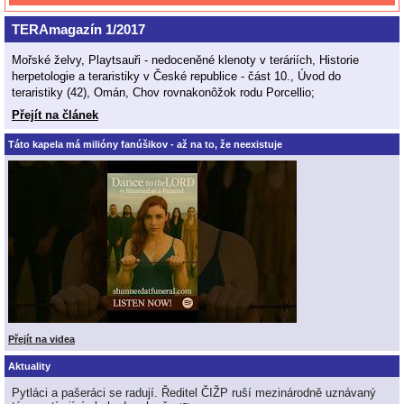
TERAmagazín 1/2017
Mořské želvy, Playtsauři - nedoceněné klenoty v teráriích, Historie
herpetologie a teraristiky v České republice - část 10., Úvod do
teraristiky (42), Omán, Chov rovnakonôžok rodu Porcellio;
Přejít na článek
Táto kapela má milióny fanúšikov - až na to, že neexistuje
Přejít na videa
Aktuality
Pytláci a pašeráci se radují. Ředitel ČIŽP ruší mezinárodně uznávaný