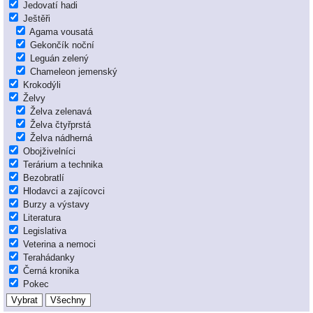
Jedovatí hadi
Ještěři
Agama vousatá
Gekončík noční
Leguán zelený
Chameleon jemenský
Krokodýli
Želvy
Želva zelenavá
Želva čtyřprstá
Želva nádherná
Obojživelníci
Terárium a technika
Bezobratlí
Hlodavci a zajícovci
Burzy a výstavy
Literatura
Legislativa
Veterina a nemoci
Terahádanky
Černá kronika
Pokec