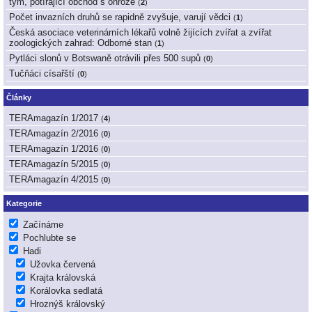
tým, potírající obchod s ohrože
(
2
)
Počet invazních druhů se rapidně zvyšuje, varují vědci
(
1
)
Česká asociace veterinárních lékařů volně žijících zvířat a zvířat
zoologických zahrad: Odborné stan
(
1
)
Pytláci slonů v Botswaně otrávili přes 500 supů
(
0
)
Tučňáci císařští
(
0
)
Články
TERAmagazín 1/2017
(
4
)
TERAmagazín 2/2016
(
0
)
TERAmagazín 1/2016
(
0
)
TERAmagazín 5/2015
(
0
)
TERAmagazín 4/2015
(
0
)
Kategorie
Začínáme
Pochlubte se
Hadi
Užovka červená
Krajta královská
Korálovka sedlatá
Hroznýš královský