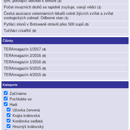
tým, potírající obchod s ohrože
(
2
)
Počet invazních druhů se rapidně zvyšuje, varují vědci
(
1
)
Česká asociace veterinárních lékařů volně žijících zvířat a zvířat
zoologických zahrad: Odborné stan
(
1
)
Pytláci slonů v Botswaně otrávili přes 500 supů
(
0
)
Tučňáci císařští
(
0
)
Články
TERAmagazín 1/2017
(
4
)
TERAmagazín 2/2016
(
0
)
TERAmagazín 1/2016
(
0
)
TERAmagazín 5/2015
(
0
)
TERAmagazín 4/2015
(
0
)
Kategorie
Začínáme
Pochlubte se
Hadi
Užovka červená
Krajta královská
Korálovka sedlatá
Hroznýš královský