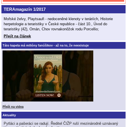
TERAmagazín 1/2017
Mořské želvy, Playtsauři - nedoceněné klenoty v teráriích, Historie
herpetologie a teraristiky v České republice - část 10., Úvod do
teraristiky (42), Omán, Chov rovnakonôžok rodu Porcellio;
Přejít na článek
Táto kapela má milióny fanúšikov - až na to, že neexistuje
Přejít na videa
Aktuality
Pytláci a pašeráci se radují. Ředitel ČIŽP ruší mezinárodně uznávaný