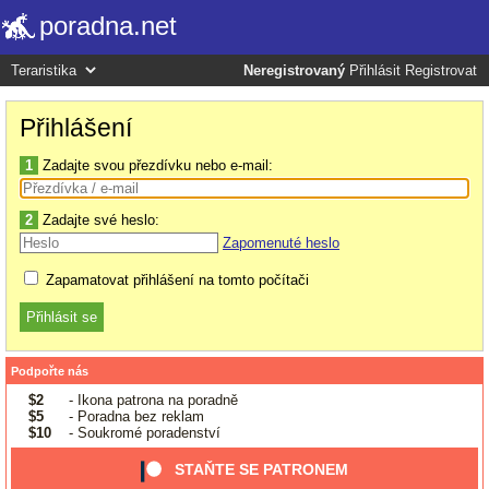
poradna.net
Neregistrovaný
Přihlásit
Registrovat
Přihlášení
1
Zadajte svou přezdívku nebo e-mail:
2
Zadajte své heslo:
Zapomenuté heslo
Zapamatovat přihlášení na tomto počítači
Podpořte nás
$2
- Ikona patrona na poradně
$5
- Poradna bez reklam
$10
- Soukromé poradenství
STAŇTE SE PATRONEM