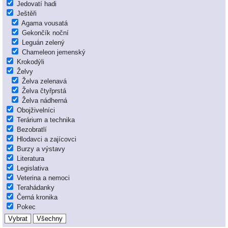
Jedovatí hadi
Ještěři
Agama vousatá
Gekončík noční
Leguán zelený
Chameleon jemenský
Krokodýli
Želvy
Želva zelenavá
Želva čtyřprstá
Želva nádherná
Obojživelníci
Terárium a technika
Bezobratlí
Hlodavci a zajícovci
Burzy a výstavy
Literatura
Legislativa
Veterina a nemoci
Terahádanky
Černá kronika
Pokec