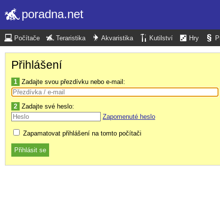
poradna.net
Počítače
Teraristika
Akvaristika
Kutilství
Hry
P
Přihlášení
1
Zadajte svou přezdívku nebo e-mail:
2
Zadajte své heslo:
Zapomenuté heslo
Zapamatovat přihlášení na tomto počítači