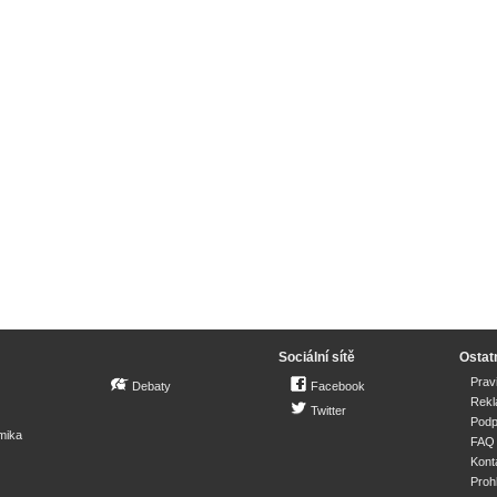
Sociální sítě
Ostat
Prav
Debaty
Facebook
Rek
Twitter
Podp
mika
FAQ
Kont
Proh