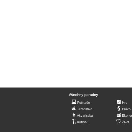
Všechny poradny
Počítače
Hry
Teraristika
Právo
Akvaristika
Ekono
Kutilství
Život