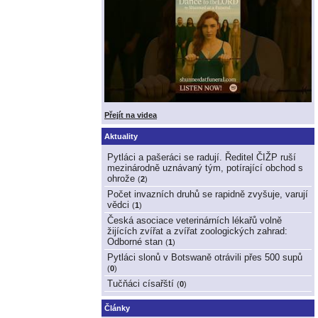
Přejít na videa
Aktuality
Pytláci a pašeráci se radují. Ředitel ČIŽP ruší
mezinárodně uznávaný tým, potírající obchod s
ohrože
(
2
)
Počet invazních druhů se rapidně zvyšuje, varují
vědci
(
1
)
Česká asociace veterinárních lékařů volně
žijících zvířat a zvířat zoologických zahrad:
Odborné stan
(
1
)
Pytláci slonů v Botswaně otrávili přes 500 supů
(
0
)
Tučňáci císařští
(
0
)
Články