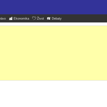
rávo
Ekonomika
Život
Debaty