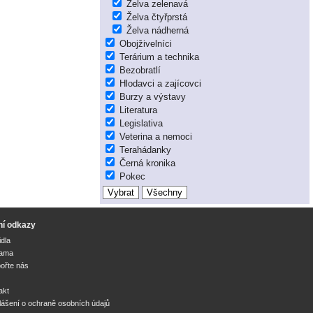
Želva zelenavá
Želva čtyřprstá
Želva nádherná
Obojživelníci
Terárium a technika
Bezobratlí
Hlodavci a zajícovci
Burzy a výstavy
Literatura
Legislativa
Veterina a nemoci
Terahádanky
Černá kronika
Pokec
ní odkazy
idla
lama
ořte nás
akt
lášení o ochraně osobních údajů