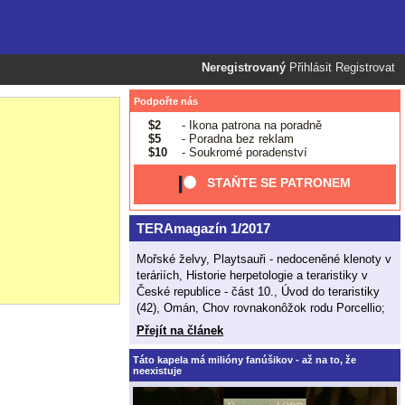
Neregistrovaný
Přihlásit
Registrovat
Podpořte nás
$2
- Ikona patrona na poradně
$5
- Poradna bez reklam
$10
- Soukromé poradenství
STAŇTE SE PATRONEM
TERAmagazín 1/2017
Mořské želvy, Playtsauři - nedoceněné klenoty v
teráriích, Historie herpetologie a teraristiky v
České republice - část 10., Úvod do teraristiky
(42), Omán, Chov rovnakonôžok rodu Porcellio;
Přejít na článek
Táto kapela má milióny fanúšikov - až na to, že
neexistuje