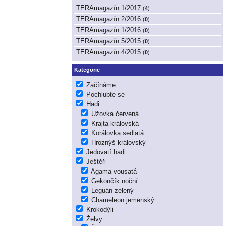
TERAmagazín 1/2017
(
4
)
TERAmagazín 2/2016
(
0
)
TERAmagazín 1/2016
(
0
)
TERAmagazín 5/2015
(
0
)
TERAmagazín 4/2015
(
0
)
Kategorie
Začínáme
Pochlubte se
Hadi
Užovka červená
Krajta královská
Korálovka sedlatá
Hroznýš královský
Jedovatí hadi
Ještěři
Agama vousatá
Gekončík noční
Leguán zelený
Chameleon jemenský
Krokodýli
Želvy