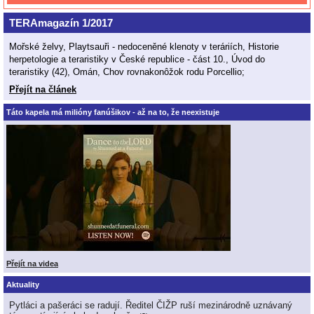
TERAmagazín 1/2017
Mořské želvy, Playtsauři - nedoceněné klenoty v teráriích, Historie
herpetologie a teraristiky v České republice - část 10., Úvod do
teraristiky (42), Omán, Chov rovnakonôžok rodu Porcellio;
Přejít na článek
Táto kapela má milióny fanúšikov - až na to, že neexistuje
Přejít na videa
Aktuality
Pytláci a pašeráci se radují. Ředitel ČIŽP ruší mezinárodně uznávaný