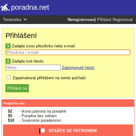
poradna.net
Neregistrovaný
Přihlásit
Registrovat
Přihlášení
1
Zadajte svou přezdívku nebo e-mail:
2
Zadajte své heslo:
Zapomenuté heslo
Zapamatovat přihlášení na tomto počítači
Podpořte nás
$2
- Ikona patrona na poradně
$5
- Poradna bez reklam
$10
- Soukromé poradenství
STAŇTE SE PATRONEM