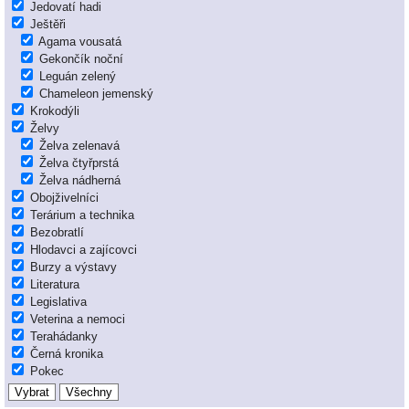
Jedovatí hadi
Ještěři
Agama vousatá
Gekončík noční
Leguán zelený
Chameleon jemenský
Krokodýli
Želvy
Želva zelenavá
Želva čtyřprstá
Želva nádherná
Obojživelníci
Terárium a technika
Bezobratlí
Hlodavci a zajícovci
Burzy a výstavy
Literatura
Legislativa
Veterina a nemoci
Terahádanky
Černá kronika
Pokec