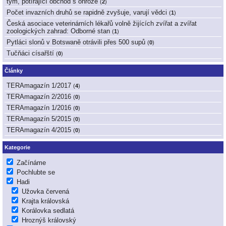
tým, potírající obchod s ohrože
(
2
)
Počet invazních druhů se rapidně zvyšuje, varují vědci
(
1
)
Česká asociace veterinárních lékařů volně žijících zvířat a zvířat
zoologických zahrad: Odborné stan
(
1
)
Pytláci slonů v Botswaně otrávili přes 500 supů
(
0
)
Tučňáci císařští
(
0
)
Články
TERAmagazín 1/2017
(
4
)
TERAmagazín 2/2016
(
0
)
TERAmagazín 1/2016
(
0
)
TERAmagazín 5/2015
(
0
)
TERAmagazín 4/2015
(
0
)
Kategorie
Začínáme
Pochlubte se
Hadi
Užovka červená
Krajta královská
Korálovka sedlatá
Hroznýš královský