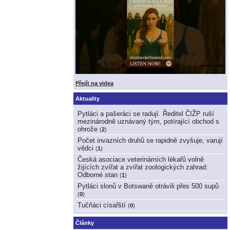
Přejít na videa
Aktuality
Pytláci a pašeráci se radují. Ředitel ČIŽP ruší
mezinárodně uznávaný tým, potírající obchod s
ohrože
(
2
)
Počet invazních druhů se rapidně zvyšuje, varují
vědci
(
1
)
Česká asociace veterinárních lékařů volně
žijících zvířat a zvířat zoologických zahrad:
Odborné stan
(
1
)
Pytláci slonů v Botswaně otrávili přes 500 supů
(
0
)
Tučňáci císařští
(
0
)
Články