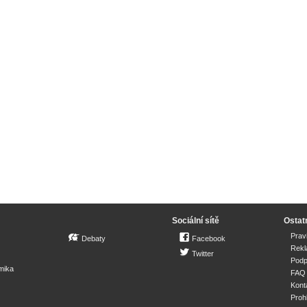
Sociální sítě
Ostat
Prav
Debaty
Facebook
Rek
Twitter
Podp
mika
FAQ
Kont
Proh