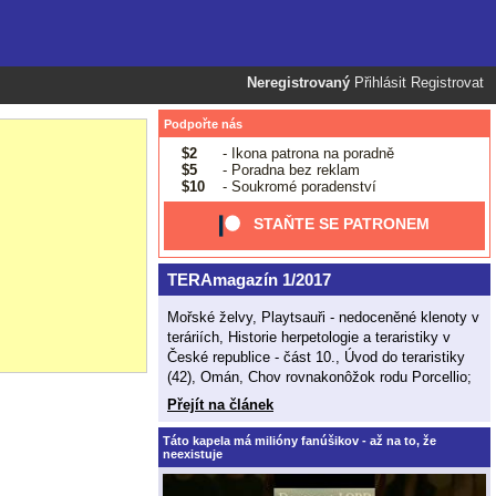
Neregistrovaný
Přihlásit
Registrovat
Podpořte nás
$2
- Ikona patrona na poradně
$5
- Poradna bez reklam
$10
- Soukromé poradenství
STAŇTE SE PATRONEM
TERAmagazín 1/2017
Mořské želvy, Playtsauři - nedoceněné klenoty v
teráriích, Historie herpetologie a teraristiky v
České republice - část 10., Úvod do teraristiky
(42), Omán, Chov rovnakonôžok rodu Porcellio;
Přejít na článek
Táto kapela má milióny fanúšikov - až na to, že
neexistuje