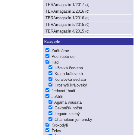
TERAmagazín 1/2017
(
4
)
TERAmagazín 2/2016
(
0
)
TERAmagazín 1/2016
(
0
)
TERAmagazín 5/2015
(
0
)
TERAmagazín 4/2015
(
0
)
Kategorie
Začínáme
Pochlubte se
Hadi
Užovka červená
Krajta královská
Korálovka sedlatá
Hroznýš královský
Jedovatí hadi
Ještěři
Agama vousatá
Gekončík noční
Leguán zelený
Chameleon jemenský
Krokodýli
Želvy