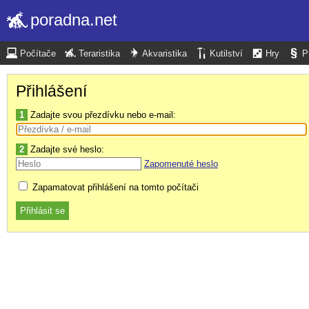
poradna.net
Počítače
Teraristika
Akvaristika
Kutilství
Hry
P
Přihlášení
1
Zadajte svou přezdívku nebo e-mail:
2
Zadajte své heslo:
Zapomenuté heslo
Zapamatovat přihlášení na tomto počítači