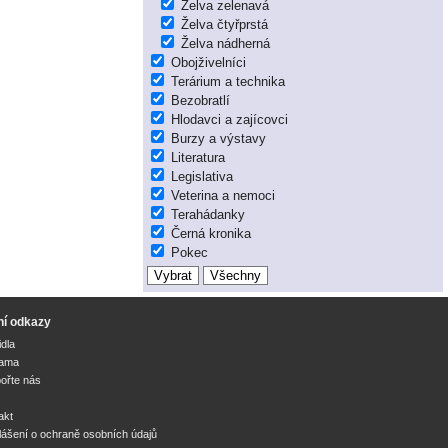
Želva zelenavá
Želva čtyřprstá
Želva nádherná
Obojživelníci
Terárium a technika
Bezobratlí
Hlodavci a zajícovci
Burzy a výstavy
Literatura
Legislativa
Veterina a nemoci
Terahádanky
Černá kronika
Pokec
ní odkazy
idla
lama
ořte nás
akt
lášení o ochraně osobních údajů