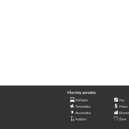
Všechny poradny
Počítače
Hry
Teraristika
Právo
Akvaristika
Ekono
Kutilství
Život