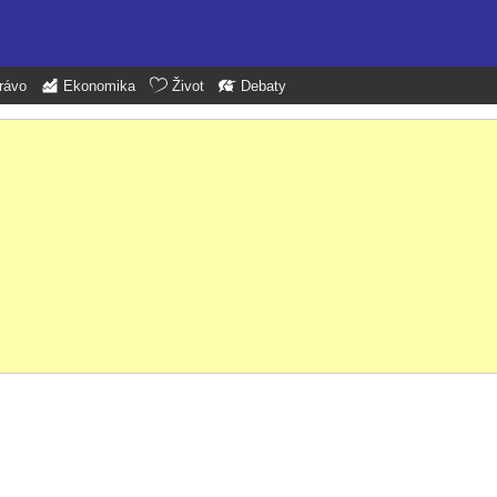
rávo
Ekonomika
Život
Debaty