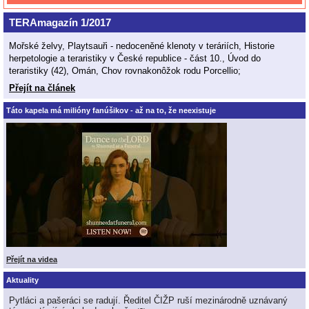
TERAmagazín 1/2017
Mořské želvy, Playtsauři - nedoceněné klenoty v teráriích, Historie
herpetologie a teraristiky v České republice - část 10., Úvod do
teraristiky (42), Omán, Chov rovnakonôžok rodu Porcellio;
Přejít na článek
Táto kapela má milióny fanúšikov - až na to, že neexistuje
Přejít na videa
Aktuality
Pytláci a pašeráci se radují. Ředitel ČIŽP ruší mezinárodně uznávaný