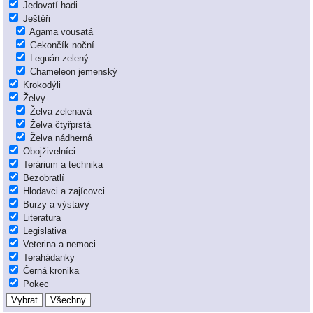
Jedovatí hadi
Ještěři
Agama vousatá
Gekončík noční
Leguán zelený
Chameleon jemenský
Krokodýli
Želvy
Želva zelenavá
Želva čtyřprstá
Želva nádherná
Obojživelníci
Terárium a technika
Bezobratlí
Hlodavci a zajícovci
Burzy a výstavy
Literatura
Legislativa
Veterina a nemoci
Terahádanky
Černá kronika
Pokec