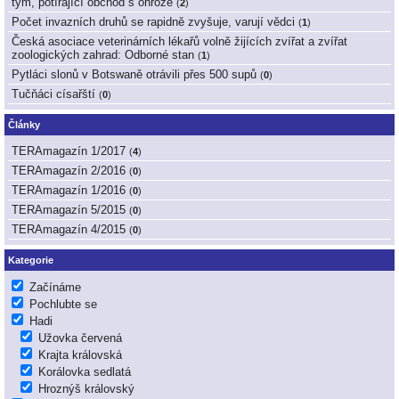
tým, potírající obchod s ohrože
(
2
)
Počet invazních druhů se rapidně zvyšuje, varují vědci
(
1
)
Česká asociace veterinárních lékařů volně žijících zvířat a zvířat
zoologických zahrad: Odborné stan
(
1
)
Pytláci slonů v Botswaně otrávili přes 500 supů
(
0
)
Tučňáci císařští
(
0
)
Články
TERAmagazín 1/2017
(
4
)
TERAmagazín 2/2016
(
0
)
TERAmagazín 1/2016
(
0
)
TERAmagazín 5/2015
(
0
)
TERAmagazín 4/2015
(
0
)
Kategorie
Začínáme
Pochlubte se
Hadi
Užovka červená
Krajta královská
Korálovka sedlatá
Hroznýš královský