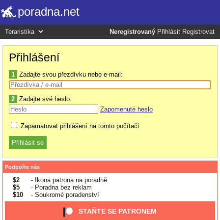
poradna.net
Neregistrovaný
Přihlásit
Registrovat
Přihlášení
1
Zadajte svou přezdívku nebo e-mail:
2
Zadajte své heslo:
Zapomenuté heslo
Zapamatovat přihlášení na tomto počítači
Podpořte nás
$2
- Ikona patrona na poradně
$5
- Poradna bez reklam
$10
- Soukromé poradenství
STAŇTE SE PATRONEM