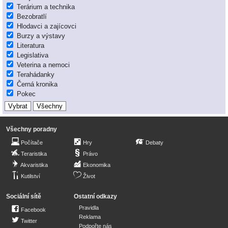
Terárium a technika
Bezobratlí
Hlodavci a zajícovci
Burzy a výstavy
Literatura
Legislativa
Veterina a nemoci
Terahádanky
Černá kronika
Pokec
Všechny poradny
Počítače
Hry
Debaty
Teraristika
Právo
Akvaristika
Ekonomika
Kutilství
Život
Sociální sítě
Ostatní odkazy
Pravidla
Facebook
Reklama
Twitter
Podpořte nás