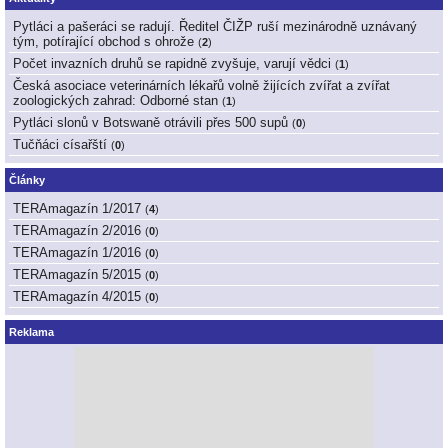
Pytláci a pašeráci se radují. Ředitel ČIŽP ruší mezinárodně uznávaný
tým, potírající obchod s ohrože
(
2
)
Počet invazních druhů se rapidně zvyšuje, varují vědci
(
1
)
Česká asociace veterinárních lékařů volně žijících zvířat a zvířat
zoologických zahrad: Odborné stan
(
1
)
Pytláci slonů v Botswaně otrávili přes 500 supů
(
0
)
Tučňáci císařští
(
0
)
Články
TERAmagazín 1/2017
(
4
)
TERAmagazín 2/2016
(
0
)
TERAmagazín 1/2016
(
0
)
TERAmagazín 5/2015
(
0
)
TERAmagazín 4/2015
(
0
)
Reklama