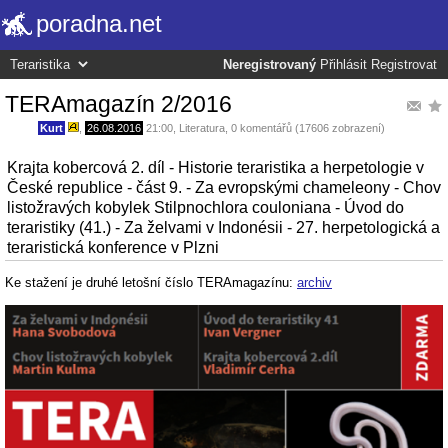
poradna.net
Neregistrovaný
Přihlásit
Registrovat
TERAmagazín 2/2016
Kurt
,
26.08.2016
21:00
,
Literatura
, 0 komentářů (17606 zobrazení)
Krajta kobercová 2. díl - Historie teraristika a herpetologie v
České republice - část 9. - Za evropskými chameleony - Chov
listožravých kobylek Stilpnochlora couloniana - Úvod do
teraristiky (41.) - Za želvami v Indonésii - 27. herpetologická a
teraristická konference v Plzni
Ke stažení je druhé letošní číslo TERAmagazínu:
archiv