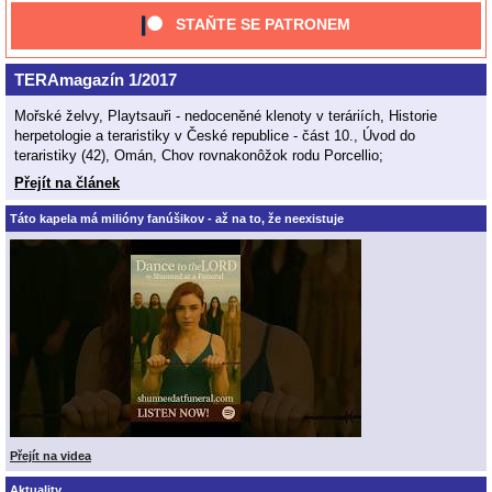
STAŇTE SE PATRONEM
TERAmagazín 1/2017
Mořské želvy, Playtsauři - nedoceněné klenoty v teráriích, Historie
herpetologie a teraristiky v České republice - část 10., Úvod do
teraristiky (42), Omán, Chov rovnakonôžok rodu Porcellio;
Přejít na článek
Táto kapela má milióny fanúšikov - až na to, že neexistuje
Přejít na videa
Aktuality