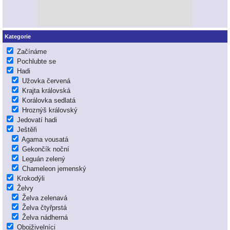
Kategorie
Začínáme
Pochlubte se
Hadi
Užovka červená
Krajta královská
Korálovka sedlatá
Hroznýš královský
Jedovatí hadi
Ještěři
Agama vousatá
Gekončík noční
Leguán zelený
Chameleon jemenský
Krokodýli
Želvy
Želva zelenavá
Želva čtyřprstá
Želva nádherná
Obojživelníci