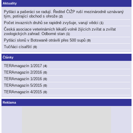
Aktuality
Pytláci a pašeráci se radují. Ředitel ČIŽP ruší mezinárodně uznávaný
tým, potírající obchod s ohrože
(
2
)
Počet invazních druhů se rapidně zvyšuje, varují vědci
(
1
)
Česká asociace veterinárních lékařů volně žijících zvířat a zvířat
zoologických zahrad: Odborné stan
(
1
)
Pytláci slonů v Botswaně otrávili přes 500 supů
(
0
)
Tučňáci císařští
(
0
)
Články
TERAmagazín 1/2017
(
4
)
TERAmagazín 2/2016
(
0
)
TERAmagazín 1/2016
(
0
)
TERAmagazín 5/2015
(
0
)
TERAmagazín 4/2015
(
0
)
Reklama