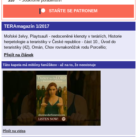
$10
- Soukromé poradenství
STAŇTE SE PATRONEM
TERAmagazín 1/2017
Mořské želvy, Playtsauři - nedoceněné klenoty v teráriích, Historie
herpetologie a teraristiky v České republice - část 10., Úvod do
teraristiky (42), Omán, Chov rovnakonôžok rodu Porcellio;
Přejít na článek
Táto kapela má milióny fanúšikov - až na to, že neexistuje
Přejít na videa