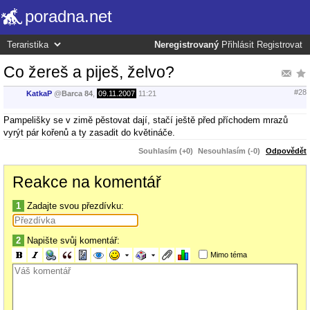
poradna.net
Neregistrovaný
Přihlásit
Registrovat
Co žereš a piješ, želvo?
#28
KatkaP
@
Barca 84
,
09.11.2007
11:21
Pampelišky se v zimě pěstovat dají, stačí ještě před příchodem mrazů
vyrýt pár kořenů a ty zasadit do květináče.
Souhlasím (+0)
Nesouhlasím (-0)
Odpovědět
Reakce na komentář
1
Zadajte svou přezdívku:
2
Napište svůj komentář:
Mimo téma