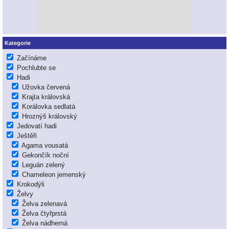
Kategorie
Začínáme
Pochlubte se
Hadi
Užovka červená
Krajta královská
Korálovka sedlatá
Hroznýš královský
Jedovatí hadi
Ještěři
Agama vousatá
Gekončík noční
Leguán zelený
Chameleon jemenský
Krokodýli
Želvy
Želva zelenavá
Želva čtyřprstá
Želva nádherná