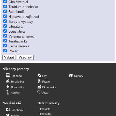
Obojživelníci
Terárium a technika
Bezobratlí
Hlodavci a zajícovci
Burzy a výstavy
Literatura
Legislativa
Veterina a nemoci
Terahádanky
Černá kronika
Pokec
Všechny poradny
Počítače
Hry
Debaty
Teraristika
Právo
Akvaristika
Ekonomika
Kutilství
Život
Sociální sítě
Ostatní odkazy
Pravidla
Facebook
Reklama
Twitter