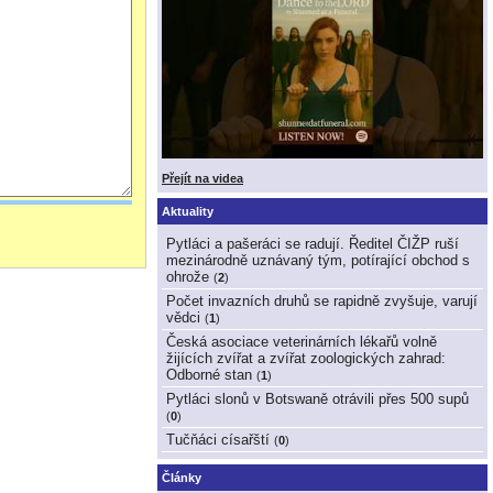
Přejít na videa
Aktuality
Pytláci a pašeráci se radují. Ředitel ČIŽP ruší
mezinárodně uznávaný tým, potírající obchod s
ohrože
(
2
)
Počet invazních druhů se rapidně zvyšuje, varují
vědci
(
1
)
Česká asociace veterinárních lékařů volně
žijících zvířat a zvířat zoologických zahrad:
Odborné stan
(
1
)
Pytláci slonů v Botswaně otrávili přes 500 supů
(
0
)
Tučňáci císařští
(
0
)
Články