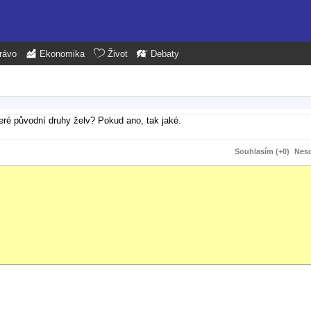
rávo
Ekonomika
Život
Debaty
teré původní druhy želv? Pokud ano, tak jaké.
Souhlasím (+0)
Neso