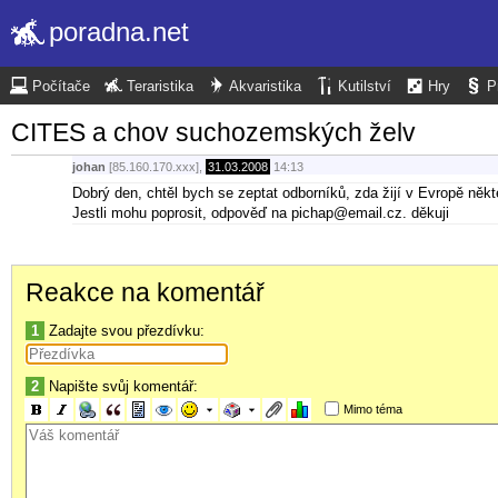
poradna.net
Počítače
Teraristika
Akvaristika
Kutilství
Hry
P
CITES a chov suchozemských želv
johan
[85.160.170.xxx],
31.03.2008
14:13
Dobrý den, chtěl bych se zeptat odborníků, zda žijí v Evropě něk
Jestli mohu poprosit, odpověď na pichap@email.cz. děkuji
Reakce na komentář
1
Zadajte svou přezdívku:
2
Napište svůj komentář:
Mimo téma