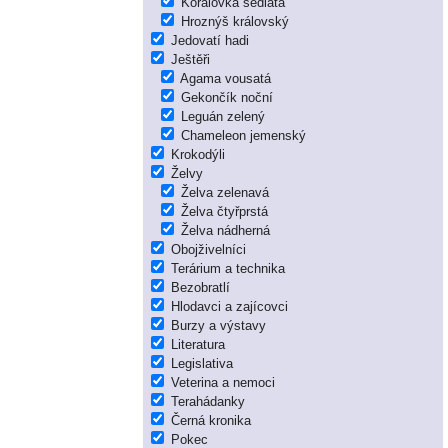
Korálovka sedlatá
Hroznýš královský
Jedovatí hadi
Ještěři
Agama vousatá
Gekončík noční
Leguán zelený
Chameleon jemenský
Krokodýli
Želvy
Želva zelenavá
Želva čtyřprstá
Želva nádherná
Obojživelníci
Terárium a technika
Bezobratlí
Hlodavci a zajícovci
Burzy a výstavy
Literatura
Legislativa
Veterina a nemoci
Terahádanky
Černá kronika
Pokec