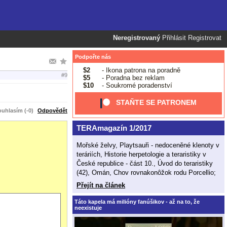
Neregistrovaný
Přihlásit
Registrovat
Podpořte nás
$2
- Ikona patrona na poradně
#9
$5
- Poradna bez reklam
$10
- Soukromé poradenství
STAŇTE SE PATRONEM
uhlasím (-0)
Odpovědět
TERAmagazín 1/2017
Mořské želvy, Playtsauři - nedoceněné klenoty v
teráriích, Historie herpetologie a teraristiky v
České republice - část 10., Úvod do teraristiky
(42), Omán, Chov rovnakonôžok rodu Porcellio;
Přejít na článek
Táto kapela má milióny fanúšikov - až na to, že
neexistuje