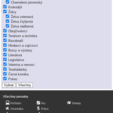
Chameleon jemenský
Krokodýli
Želvy
Želva zelenavá
Želva čtyřprstá
Želva nádherná
Obojživelníci
Terárium a technika
Bezobratlí
Hlodavci a zajícovci
Burzy a výstavy
Literatura
Legislativa
Veterina a nemoci
Terahádanky
Černá kronika
Pokec
Všechny poradny
Počítače
Hry
Debaty
Teraristika
Právo