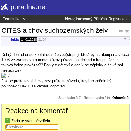
poradna.net
Neregistrovaný
Přihlásit
Registrovat
CITES a chov suchozemských želv
#16
lulda
,
14.01.2010
21:34
Dobrý den, chci se zeptat co s želvou(stepní), která byla zakoupena v roce
1996 ve zverimexu a nemá průkaz původu ani doklad o koupi. Dá se
taková želva prokázat?? Fotky z dětství a deník se zápisky o želvě asi
nestačí že?
Jak se prokazovali želvy bez průkazu původu, když to začalo být
povinné?? Děkuji za každou odpověď
Souhlasím (+0)
Nesouhlasím (-0)
Odpovědět
Reakce na komentář
1
Zadajte svou přezdívku: