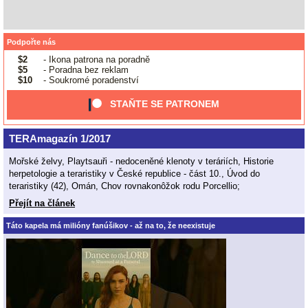
Podpořte nás
$2
- Ikona patrona na poradně
$5
- Poradna bez reklam
$10
- Soukromé poradenství
STAŇTE SE PATRONEM
TERAmagazín 1/2017
Mořské želvy, Playtsauři - nedoceněné klenoty v teráriích, Historie
herpetologie a teraristiky v České republice - část 10., Úvod do
teraristiky (42), Omán, Chov rovnakonôžok rodu Porcellio;
Přejít na článek
Táto kapela má milióny fanúšikov - až na to, že neexistuje