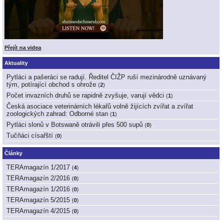
Přejít na videa
Aktuality
Pytláci a pašeráci se radují. Ředitel ČIŽP ruší mezinárodně uznávaný
tým, potírající obchod s ohrože
(
2
)
Počet invazních druhů se rapidně zvyšuje, varují vědci
(
1
)
Česká asociace veterinárních lékařů volně žijících zvířat a zvířat
zoologických zahrad: Odborné stan
(
1
)
Pytláci slonů v Botswaně otrávili přes 500 supů
(
0
)
Tučňáci císařští
(
0
)
Články
TERAmagazín 1/2017
(
4
)
TERAmagazín 2/2016
(
0
)
TERAmagazín 1/2016
(
0
)
TERAmagazín 5/2015
(
0
)
TERAmagazín 4/2015
(
0
)