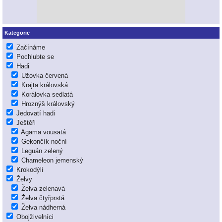
Kategorie
Začínáme
Pochlubte se
Hadi
Užovka červená
Krajta královská
Korálovka sedlatá
Hroznýš královský
Jedovatí hadi
Ještěři
Agama vousatá
Gekončík noční
Leguán zelený
Chameleon jemenský
Krokodýli
Želvy
Želva zelenavá
Želva čtyřprstá
Želva nádherná
Obojživelníci