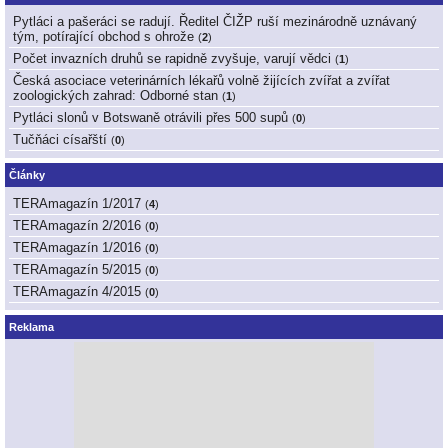
Pytláci a pašeráci se radují. Ředitel ČIŽP ruší mezinárodně uznávaný
tým, potírající obchod s ohrože
(
2
)
Počet invazních druhů se rapidně zvyšuje, varují vědci
(
1
)
Česká asociace veterinárních lékařů volně žijících zvířat a zvířat
zoologických zahrad: Odborné stan
(
1
)
Pytláci slonů v Botswaně otrávili přes 500 supů
(
0
)
Tučňáci císařští
(
0
)
Články
TERAmagazín 1/2017
(
4
)
TERAmagazín 2/2016
(
0
)
TERAmagazín 1/2016
(
0
)
TERAmagazín 5/2015
(
0
)
TERAmagazín 4/2015
(
0
)
Reklama