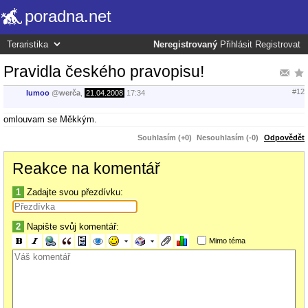
poradna.net
Neregistrovaný
Přihlásit
Registrovat
Pravidla českého pravopisu!
#12
lumoo
@
werča
,
21.04.2008
17:34
omlouvam se Měkkým.
Souhlasím (+0)
Nesouhlasím (-0)
Odpovědět
Reakce na komentář
1
Zadajte svou přezdívku:
2
Napište svůj komentář:
Mimo téma