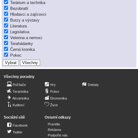
Terárium a technika
Bezobratlí
Hlodavci a zajícovci
Burzy a výstavy
Literatura
Legislativa
Veterina a nemoci
Terahádanky
Černá kronika
Pokec
Všechny poradny
Počítače
Hry
Debaty
Teraristika
Právo
Akvaristika
Ekonomika
Kutilství
Život
Sociální sítě
Ostatní odkazy
Pravidla
Facebook
Reklama
Twitter
Podpořte nás