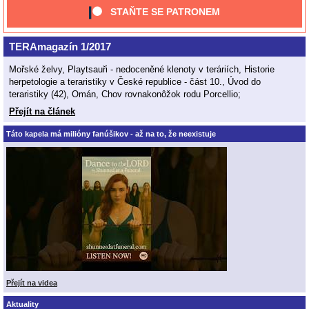
STAŇTE SE PATRONEM
TERAmagazín 1/2017
Mořské želvy, Playtsauři - nedoceněné klenoty v teráriích, Historie
herpetologie a teraristiky v České republice - část 10., Úvod do
teraristiky (42), Omán, Chov rovnakonôžok rodu Porcellio;
Přejít na článek
Táto kapela má milióny fanúšikov - až na to, že neexistuje
Přejít na videa
Aktuality