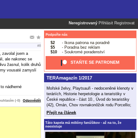
Neregistrovaný
Přihlásit
Registrovat
Podpořte nás
$2
- Ikona patrona na poradně
#8
$5
- Poradna bez reklam
$10
- Soukromé poradenství
, zavolal jsem a
li, ale nakonec se
STAŇTE SE PATRONEM
ivu žasnul, kolik druhů
gamy vousaté zamyslí
TERAmagazín 1/2017
 to nádherné
Mořské želvy, Playtsauři - nedoceněné klenoty v
teráriích, Historie herpetologie a teraristiky v
České republice - část 10., Úvod do teraristiky
uhlasím (-0)
Odpovědět
(42), Omán, Chov rovnakonôžok rodu Porcellio;
Přejít na článek
Táto kapela má milióny fanúšikov - až na to, že
neexistuje