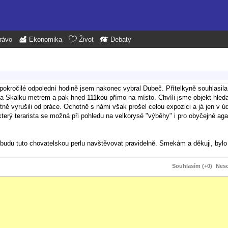
rávo
Ekonomika
Život
Debaty
pokročilé odpolední hodině jsem nakonec vybral Dubeč. Přítelkyně souhlasila
 na Skalku metrem a pak hned 111kou přímo na místo. Chvíli jsme objekt hleda
ně vyrušili od práce. Ochotně s námi však prošel celou expozici a já jen v úd
který terarista se možná při pohledu na velkorysé "výběhy" i pro obyčejné a
, budu tuto chovatelskou perlu navštěvovat pravidelně. Smekám a děkuji, bylo
Souhlasím (+0)
Neso