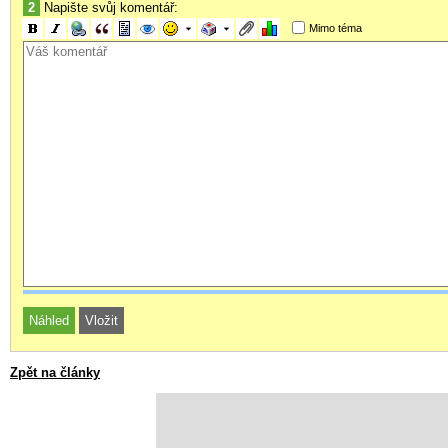
2
Napište svůj komentář:
Mimo téma
Zpět na články