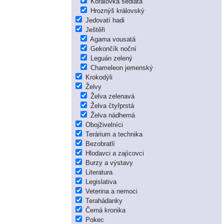
Korálovka sedlatá
Hroznýš královský
Jedovatí hadi
Ještěři
Agama vousatá
Gekončík noční
Leguán zelený
Chameleon jemenský
Krokodýli
Želvy
Želva zelenavá
Želva čtyřprstá
Želva nádherná
Obojživelníci
Terárium a technika
Bezobratlí
Hlodavci a zajícovci
Burzy a výstavy
Literatura
Legislativa
Veterina a nemoci
Terahádanky
Černá kronika
Pokec