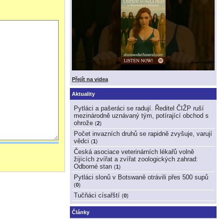
Přejít na videa
Aktuality
Pytláci a pašeráci se radují. Ředitel ČIŽP ruší
mezinárodně uznávaný tým, potírající obchod s
ohrože
(
2
)
Počet invazních druhů se rapidně zvyšuje, varují
vědci
(
1
)
Česká asociace veterinárních lékařů volně
žijících zvířat a zvířat zoologických zahrad:
Odborné stan
(
1
)
Pytláci slonů v Botswaně otrávili přes 500 supů
(
0
)
Tučňáci císařští
(
0
)
Články