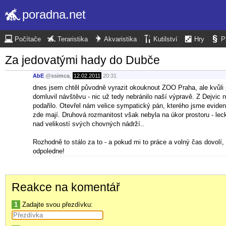
poradna.net
Počítače
Teraristika
Akvaristika
Kutilství
Hry
P
Za jedovatými hady do Dubče
AbE
@
ssimca
,
12.02.2011
20:31
dnes jsem chtěl původně vyrazit okouknout ZOO Praha, ale kvůli 
domluvil návštěvu - nic už tedy nebránilo naší výpravě. Z Dejvic
podařilo. Otevřel nám velice sympatický pán, kterého jsme evident
zde mají. Druhová rozmanitost však nebyla na úkor prostoru - lec
nad velikostí svých chovných nádrží..
Rozhodně to stálo za to - a pokud mi to práce a volný čas dovolí
odpoledne!
Reakce na komentář
1
Zadajte svou přezdívku: