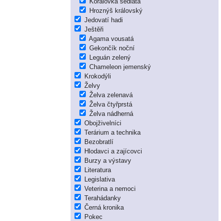
Korálovka sedlatá
Hroznýš královský
Jedovatí hadi
Ještěři
Agama vousatá
Gekončík noční
Leguán zelený
Chameleon jemenský
Krokodýli
Želvy
Želva zelenavá
Želva čtyřprstá
Želva nádherná
Obojživelníci
Terárium a technika
Bezobratlí
Hlodavci a zajícovci
Burzy a výstavy
Literatura
Legislativa
Veterina a nemoci
Terahádanky
Černá kronika
Pokec