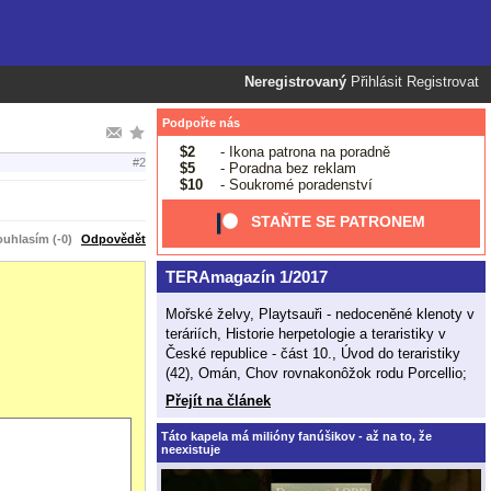
Neregistrovaný
Přihlásit
Registrovat
Podpořte nás
$2
- Ikona patrona na poradně
#2
$5
- Poradna bez reklam
$10
- Soukromé poradenství
STAŇTE SE PATRONEM
uhlasím (-0)
Odpovědět
TERAmagazín 1/2017
Mořské želvy, Playtsauři - nedoceněné klenoty v
teráriích, Historie herpetologie a teraristiky v
České republice - část 10., Úvod do teraristiky
(42), Omán, Chov rovnakonôžok rodu Porcellio;
Přejít na článek
Táto kapela má milióny fanúšikov - až na to, že
neexistuje