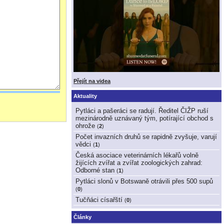
Přejít na videa
Aktuality
Pytláci a pašeráci se radují. Ředitel ČIŽP ruší
mezinárodně uznávaný tým, potírající obchod s
ohrože
(
2
)
Počet invazních druhů se rapidně zvyšuje, varují
vědci
(
1
)
Česká asociace veterinárních lékařů volně
žijících zvířat a zvířat zoologických zahrad:
Odborné stan
(
1
)
Pytláci slonů v Botswaně otrávili přes 500 supů
(
0
)
Tučňáci císařští
(
0
)
Články