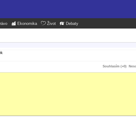
rávo
Ekonomika
Život
Debaty
ek
Souhlasím (+0)
Neso