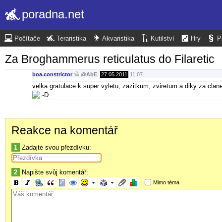
poradna.net
Počítače
Teraristika
Akvaristika
Kutilství
Hry
P
Za Broghammerus reticulatus do Filaretic
boa.constrictor
@
AbE
,
27.05.2011
11:07
velka gratulace k super vyletu, zazitkum, zviretum a diky za clan
Reakce na komentář
1
Zadajte svou přezdívku:
2
Napište svůj komentář:
Mimo téma