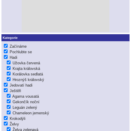
Kategorie
Začínáme
Pochlubte se
Hadi
Užovka červená
Krajta královská
Korálovka sedlatá
Hroznýš královský
Jedovatí hadi
Ještěři
Agama vousatá
Gekončík noční
Leguán zelený
Chameleon jemenský
Krokodýli
Želvy
Želva zelenavá