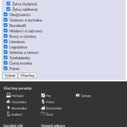
Želva čtyřprstá
Želva nádherná
Obojživelníci
Terárium a technika
Bezobratlí
Hlodavci a zajícovci
Burzy a výstavy
Literatura
Legislativa
Veterina a nemoci
Terahádanky
Černá kronika
Pokec
Všechny poradny
Počítače
Hry
Debaty
Teraristika
Právo
Akvaristika
Ekonomika
Kutilství
Život
Sociální sítě
Ostatní odkazy