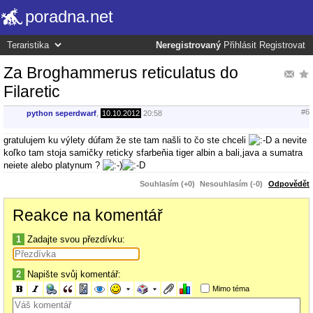
poradna.net
Neregistrovaný
Přihlásit
Registrovat
Za Broghammerus reticulatus do
Filaretic
#6
python seperdwarf
,
10.10.2012
20:58
gratulujem ku výlety dúfam že ste tam našli to čo ste chceli
a nevite
koľko tam stoja samičky reticky sfarbeňia tiger albin a bali,java a sumatra
neiete alebo platynum ?
Souhlasím (+0)
Nesouhlasím (-0)
Odpovědět
Reakce na komentář
1
Zadajte svou přezdívku:
2
Napište svůj komentář:
Mimo téma