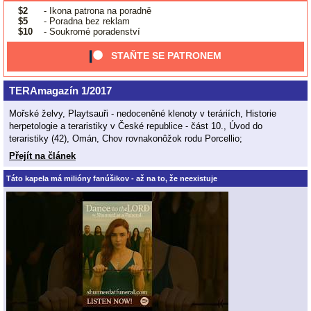
$2
- Ikona patrona na poradně
$5
- Poradna bez reklam
$10
- Soukromé poradenství
STAŇTE SE PATRONEM
TERAmagazín 1/2017
Mořské želvy, Playtsauři - nedoceněné klenoty v teráriích, Historie
herpetologie a teraristiky v České republice - část 10., Úvod do
teraristiky (42), Omán, Chov rovnakonôžok rodu Porcellio;
Přejít na článek
Táto kapela má milióny fanúšikov - až na to, že neexistuje