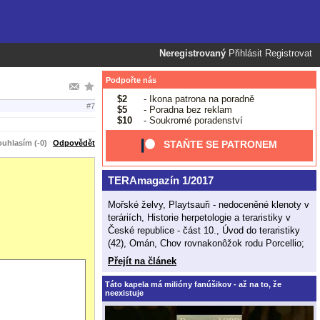
Neregistrovaný
Přihlásit
Registrovat
Podpořte nás
$2
- Ikona patrona na poradně
#7
$5
- Poradna bez reklam
$10
- Soukromé poradenství
uhlasím (-0)
Odpovědět
STAŇTE SE PATRONEM
TERAmagazín 1/2017
Mořské želvy, Playtsauři - nedoceněné klenoty v
teráriích, Historie herpetologie a teraristiky v
České republice - část 10., Úvod do teraristiky
(42), Omán, Chov rovnakonôžok rodu Porcellio;
Přejít na článek
Táto kapela má milióny fanúšikov - až na to, že
neexistuje