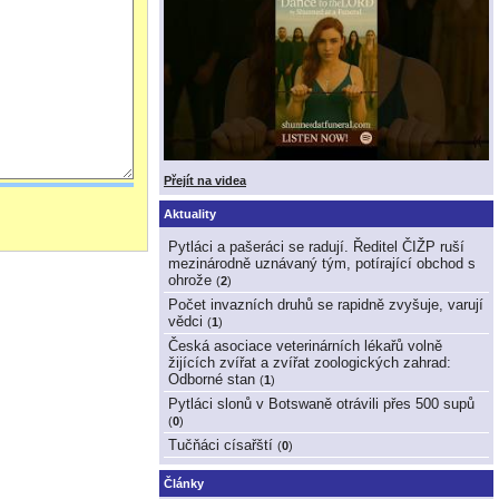
Přejít na videa
Aktuality
Pytláci a pašeráci se radují. Ředitel ČIŽP ruší
mezinárodně uznávaný tým, potírající obchod s
ohrože
(
2
)
Počet invazních druhů se rapidně zvyšuje, varují
vědci
(
1
)
Česká asociace veterinárních lékařů volně
žijících zvířat a zvířat zoologických zahrad:
Odborné stan
(
1
)
Pytláci slonů v Botswaně otrávili přes 500 supů
(
0
)
Tučňáci císařští
(
0
)
Články