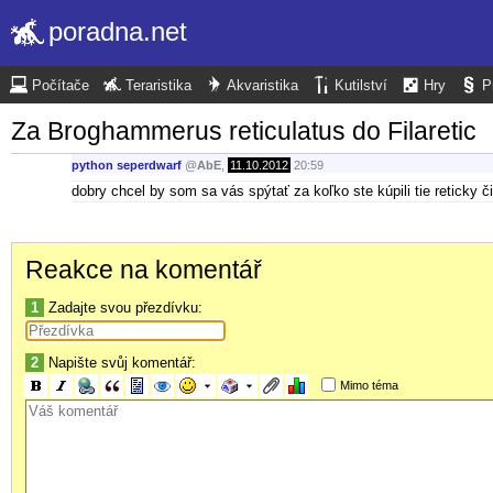
poradna.net
Počítače
Teraristika
Akvaristika
Kutilství
Hry
P
Za Broghammerus reticulatus do Filaretic
python seperdwarf
@
AbE
,
11.10.2012
20:59
dobry chcel by som sa vás spýtať za koľko ste kúpili tie reticky č
Reakce na komentář
1
Zadajte svou přezdívku:
2
Napište svůj komentář:
Mimo téma