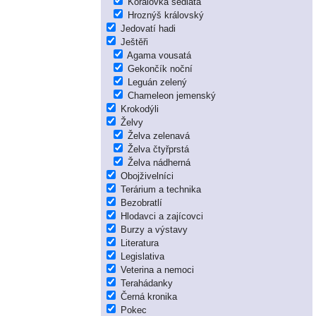
Korálovka sedlatá
Hroznýš královský
Jedovatí hadi
Ještěři
Agama vousatá
Gekončík noční
Leguán zelený
Chameleon jemenský
Krokodýli
Želvy
Želva zelenavá
Želva čtyřprstá
Želva nádherná
Obojživelníci
Terárium a technika
Bezobratlí
Hlodavci a zajícovci
Burzy a výstavy
Literatura
Legislativa
Veterina a nemoci
Terahádanky
Černá kronika
Pokec