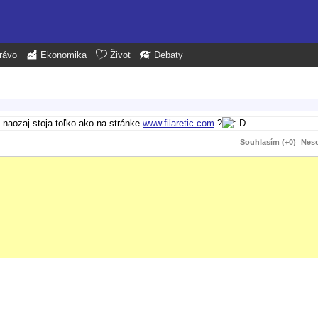
rávo
Ekonomika
Život
Debaty
i naozaj stoja toľko ako na stránke
www.filaretic.com
?
Souhlasím (+0)
Neso