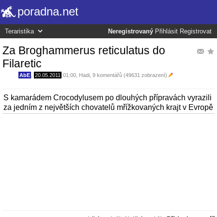
poradna.net
Neregistrovaný
Přihlásit
Registrovat
Za Broghammerus reticulatus do
Filaretic
AbE
,
20.05.2011
01:00
,
Hadi
, 9 komentářů (49631 zobrazení)
S kamarádem Crocodylusem po dlouhých přípravách vyrazili
za jedním z největších chovatelů mřížkovaných krajt v Evropě