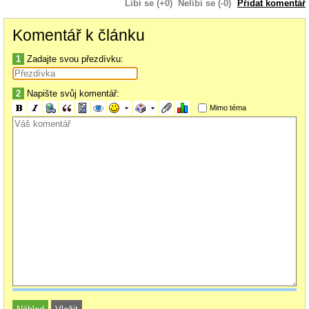
Líbí se (+0)
Nelíbí se (-0)
Přidat komentář
Komentář k článku
2.5.2011
1
Zadajte svou přezdívku:
Společně s kamarádem Honzou jsme se rozhodli rozšířit naše chovy o
Broghammerus reticulatus
. Vzhledem k velikosti těchto zvířat a našim
2
Napište svůj komentář:
prostorovým možnostem příchází v úvahu pouze „malé“ ostrovní formy
těchto nádherných hadů. Honza se rozhodl pro Madu, které patří s velikostí
Mimo téma
do 220 cm mezi nejmenší. Mne nejvíce zaujala forma Bali. Nádherná
žlutohlavá forma těchto krajt patří mezi nejkrásnější z přírodních zbarvení.
Velikostí do 350 cm splňuje i podmínku, že s hady budu schopen v rámci
běžného provozu terária manipulovat sám. Vzhledem k tomu, že u nás
není chov těchto ostrovních forem příliš rozšířen, rozhodli jsme se, že
navštívíme Filaretic v Německu. Návštěva bude zajímavá, i z toho důvodu,
že je zde ubytován nejdelšího had chovaný v Evropě, takřka osm metrů
dlouhá Big Betty (později jsem se dozvěděl, že had již není mezi námi).
Takovýto výlet sice zahrnuje 1200 km za volantem, brzké ranní vstávání v
sobotu kolem čtvrté ráno a návrat v pozdních večerních hodinách – ale v
porovnání s tím, co nám nadšencům, nabízí, není vůbec o čem přemýšlet.
Oba dva jsme se tedy vrhli do přípravy terárií. S půjčeným firemním vozem
jsem navštívil Hornbach , nakoupil šrouby, lišty a OSB desky a za jedno
odpoledne bylo vše hotovo. Každý den brouzdám internetem, čtu si
zkušenosti chovatelů v českém a později i v anglickém jazyce, vyměňuji si
emaily s chovateli z celého světa a vůbec, dělám vše pro to, abych urychlil