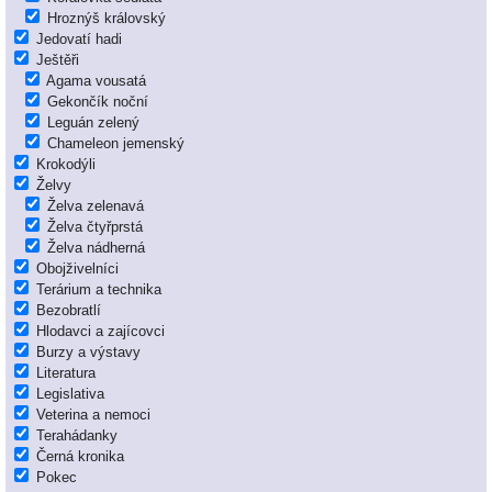
Hroznýš královský
Jedovatí hadi
Ještěři
Agama vousatá
Gekončík noční
Leguán zelený
Chameleon jemenský
Krokodýli
Želvy
Želva zelenavá
Želva čtyřprstá
Želva nádherná
Obojživelníci
Terárium a technika
Bezobratlí
Hlodavci a zajícovci
Burzy a výstavy
Literatura
Legislativa
Veterina a nemoci
Terahádanky
Černá kronika
Pokec