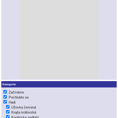
Děkujeme, nasedáme do auta a hurá domů. Zjišťujeme, že jsme ve
Filaretic strávili 3 hodiny a tak pospícháme. Cestou nás ještě překvapí
dopředu neznačená objížďka před hranicemi a tak s prázdnou nádrží
hledáme benzínku v Německu. Vše dobře dopadlo a před 23 hodinou
zastavuje dodávka v pražských Dejvicích. Zmaten z nedostatku spánku
vysedám a beru dva pytlíky s „mými“ hady. Až ráno zjišťuji, že jsem sebral
ty Honzovi. Umisťuji je do plastových boxů, sprcha a dobrou noc, mé
vysněné reticulátky...
Kategorie
Začínáme
Pochlubte se
Hadi
Užovka červená
Krajta královská
Korálovka sedlatá