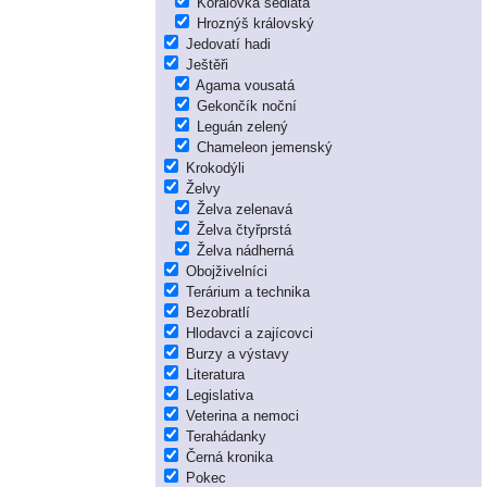
Korálovka sedlatá
Hroznýš královský
Jedovatí hadi
Ještěři
Agama vousatá
Gekončík noční
Leguán zelený
Chameleon jemenský
Krokodýli
Želvy
Želva zelenavá
Želva čtyřprstá
Želva nádherná
Obojživelníci
Terárium a technika
Bezobratlí
Hlodavci a zajícovci
Burzy a výstavy
Literatura
Legislativa
Veterina a nemoci
Terahádanky
Černá kronika
Pokec