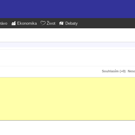
rávo
Ekonomika
Život
Debaty
Souhlasím (+0)
Neso