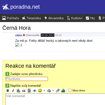
poradna.net
Počítače
Teraristika
Akvaristika
Kutilství
Hry
P
Černá Hora
cejna
@
knoxville
,
03.09.2012
10:34
Za mě jo. Fotky děláš hezký a takovejch není nikdy dost
.
Reakce na komentář
1
Zadajte svou přezdívku:
2
Napište svůj komentář:
Mimo téma