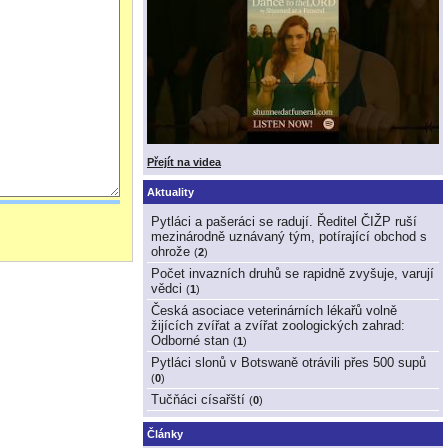
Přejít na videa
Aktuality
Pytláci a pašeráci se radují. Ředitel ČIŽP ruší
mezinárodně uznávaný tým, potírající obchod s
ohrože
(
2
)
Počet invazních druhů se rapidně zvyšuje, varují
vědci
(
1
)
Česká asociace veterinárních lékařů volně
žijících zvířat a zvířat zoologických zahrad:
Odborné stan
(
1
)
Pytláci slonů v Botswaně otrávili přes 500 supů
(
0
)
Tučňáci císařští
(
0
)
Články