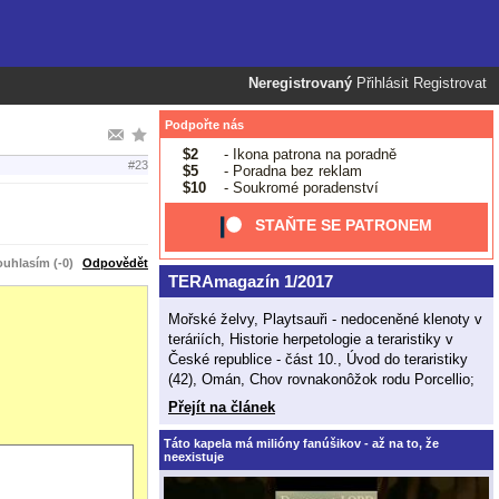
Neregistrovaný
Přihlásit
Registrovat
Podpořte nás
$2
- Ikona patrona na poradně
#23
$5
- Poradna bez reklam
$10
- Soukromé poradenství
STAŇTE SE PATRONEM
uhlasím (-0)
Odpovědět
TERAmagazín 1/2017
Mořské želvy, Playtsauři - nedoceněné klenoty v
teráriích, Historie herpetologie a teraristiky v
České republice - část 10., Úvod do teraristiky
(42), Omán, Chov rovnakonôžok rodu Porcellio;
Přejít na článek
Táto kapela má milióny fanúšikov - až na to, že
neexistuje