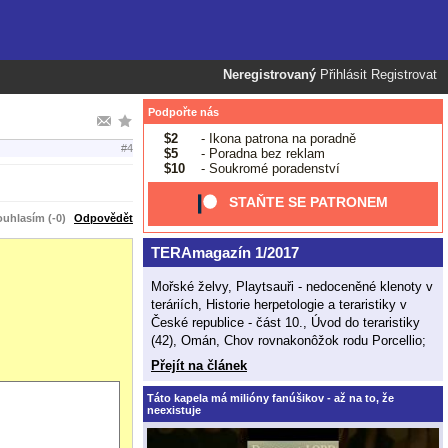
Neregistrovaný
Přihlásit
Registrovat
Podpořte nás
$2
- Ikona patrona na poradně
#4
$5
- Poradna bez reklam
$10
- Soukromé poradenství
STAŇTE SE PATRONEM
uhlasím (-0)
Odpovědět
TERAmagazín 1/2017
Mořské želvy, Playtsauři - nedoceněné klenoty v
teráriích, Historie herpetologie a teraristiky v
České republice - část 10., Úvod do teraristiky
(42), Omán, Chov rovnakonôžok rodu Porcellio;
Přejít na článek
Táto kapela má milióny fanúšikov - až na to, že
neexistuje