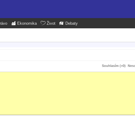
rávo
Ekonomika
Život
Debaty
Souhlasím (+0)
Neso