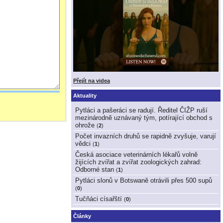
Přejít na videa
Aktuality
Pytláci a pašeráci se radují. Ředitel ČIŽP ruší
mezinárodně uznávaný tým, potírající obchod s
ohrože
(
2
)
Počet invazních druhů se rapidně zvyšuje, varují
vědci
(
1
)
Česká asociace veterinárních lékařů volně
žijících zvířat a zvířat zoologických zahrad:
Odborné stan
(
1
)
Pytláci slonů v Botswaně otrávili přes 500 supů
(
0
)
Tučňáci císařští
(
0
)
Články