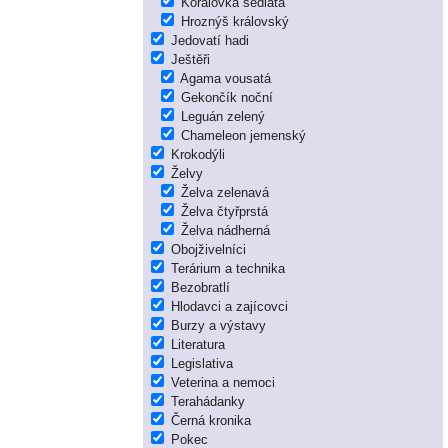
Korálovka sedlatá
Hroznýš královský
Jedovatí hadi
Ještěři
Agama vousatá
Gekončík noční
Leguán zelený
Chameleon jemenský
Krokodýli
Želvy
Želva zelenavá
Želva čtyřprstá
Želva nádherná
Obojživelníci
Terárium a technika
Bezobratlí
Hlodavci a zajícovci
Burzy a výstavy
Literatura
Legislativa
Veterina a nemoci
Terahádanky
Černá kronika
Pokec