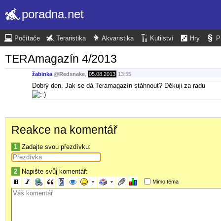
poradna.net
Počítače
Teraristika
Akvaristika
Kutilství
Hry
P
TERAmagazín 4/2013
žabinka
@
Redsnake
,
05.08.2013
13:55
Dobrý den. Jak se dá Teramagazín stáhnout? Děkuji za radu
Reakce na komentář
1
Zadajte svou přezdívku:
2
Napište svůj komentář:
Mimo téma