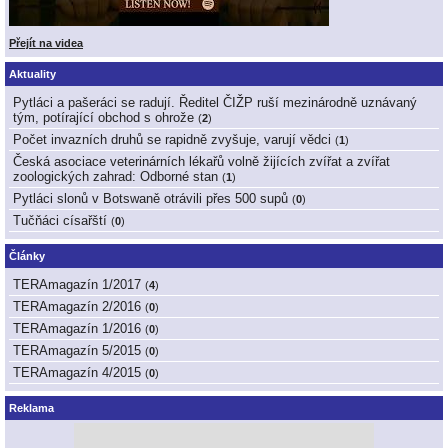
Přejít na videa
Aktuality
Pytláci a pašeráci se radují. Ředitel ČIŽP ruší mezinárodně uznávaný
tým, potírající obchod s ohrože
(
2
)
Počet invazních druhů se rapidně zvyšuje, varují vědci
(
1
)
Česká asociace veterinárních lékařů volně žijících zvířat a zvířat
zoologických zahrad: Odborné stan
(
1
)
Pytláci slonů v Botswaně otrávili přes 500 supů
(
0
)
Tučňáci císařští
(
0
)
Články
TERAmagazín 1/2017
(
4
)
TERAmagazín 2/2016
(
0
)
TERAmagazín 1/2016
(
0
)
TERAmagazín 5/2015
(
0
)
TERAmagazín 4/2015
(
0
)
Reklama