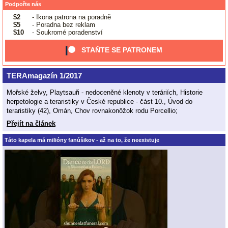
Podpořte nás
$2
- Ikona patrona na poradně
$5
- Poradna bez reklam
$10
- Soukromé poradenství
STAŇTE SE PATRONEM
TERAmagazín 1/2017
Mořské želvy, Playtsauři - nedoceněné klenoty v teráriích, Historie
herpetologie a teraristiky v České republice - část 10., Úvod do
teraristiky (42), Omán, Chov rovnakonôžok rodu Porcellio;
Přejít na článek
Táto kapela má milióny fanúšikov - až na to, že neexistuje