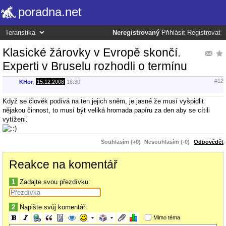
poradna.net
Neregistrovaný
Přihlásit
Registrovat
Klasické žárovky v Evropě skončí.
Experti v Bruselu rozhodli o termínu
#12
KHor
,
15.12.2008
16:30
Když se člověk podívá na ten jejich sněm, je jasné že musí vyšpidlit
nějakou činnost, to musí být veliká hromada papíru za den aby se cítili
vytíženi.
Souhlasím (+0)
Nesouhlasím (-0)
Odpovědět
Reakce na komentář
1
Zadajte svou přezdívku:
2
Napište svůj komentář:
Mimo téma