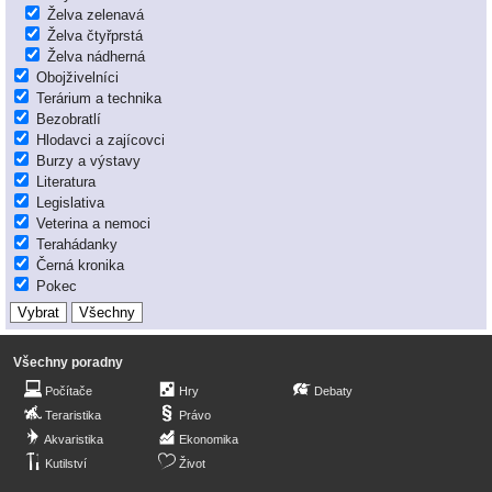
Želva zelenavá
Želva čtyřprstá
Želva nádherná
Obojživelníci
Terárium a technika
Bezobratlí
Hlodavci a zajícovci
Burzy a výstavy
Literatura
Legislativa
Veterina a nemoci
Terahádanky
Černá kronika
Pokec
Všechny poradny
Počítače
Hry
Debaty
Teraristika
Právo
Akvaristika
Ekonomika
Kutilství
Život