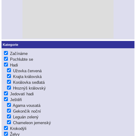
Kategorie
Začínáme
Pochlubte se
Hadi
Užovka červená
Krajta královská
Korálovka sedlatá
Hroznýš královský
Jedovatí hadi
Ještěři
Agama vousatá
Gekončík noční
Leguán zelený
Chameleon jemenský
Krokodýli
Želvy