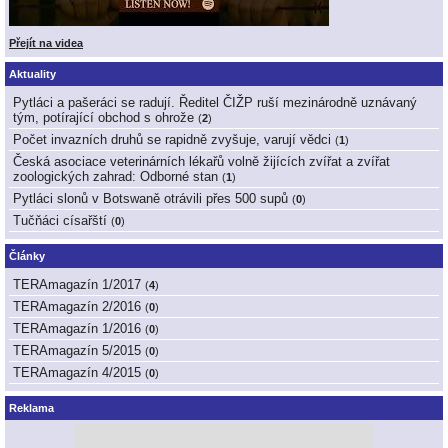
Přejít na videa
Aktuality
Pytláci a pašeráci se radují. Ředitel ČIŽP ruší mezinárodně uznávaný
tým, potírající obchod s ohrože
(
2
)
Počet invazních druhů se rapidně zvyšuje, varují vědci
(
1
)
Česká asociace veterinárních lékařů volně žijících zvířat a zvířat
zoologických zahrad: Odborné stan
(
1
)
Pytláci slonů v Botswaně otrávili přes 500 supů
(
0
)
Tučňáci císařští
(
0
)
Články
TERAmagazín 1/2017
(
4
)
TERAmagazín 2/2016
(
0
)
TERAmagazín 1/2016
(
0
)
TERAmagazín 5/2015
(
0
)
TERAmagazín 4/2015
(
0
)
Reklama