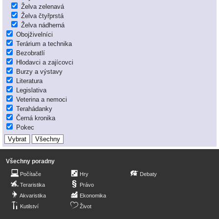
Želva zelenavá
Želva čtyřprstá
Želva nádherná
Obojživelníci
Terárium a technika
Bezobratlí
Hlodavci a zajícovci
Burzy a výstavy
Literatura
Legislativa
Veterina a nemoci
Terahádanky
Černá kronika
Pokec
Všechny poradny
Počítače
Hry
Debaty
Teraristika
Právo
Akvaristika
Ekonomika
Kutilství
Život