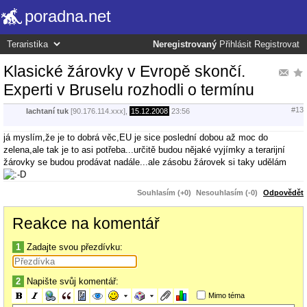
poradna.net
Neregistrovaný
Přihlásit
Registrovat
Klasické žárovky v Evropě skončí.
Experti v Bruselu rozhodli o termínu
#13
lachtaní tuk
[90.176.114.xxx],
15.12.2008
23:56
já myslím,že je to dobrá věc,EU je sice poslední dobou až moc do
zelena,ale tak je to asi potřeba...určitě budou nějaké vyjímky a terarijní
žárovky se budou prodávat nadále...ale zásobu žárovek si taky udělám
Souhlasím (+0)
Nesouhlasím (-0)
Odpovědět
Reakce na komentář
1
Zadajte svou přezdívku:
2
Napište svůj komentář:
Mimo téma