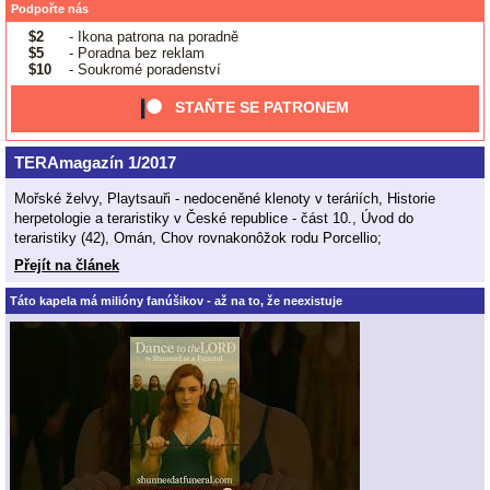
Podpořte nás
$2
- Ikona patrona na poradně
$5
- Poradna bez reklam
$10
- Soukromé poradenství
STAŇTE SE PATRONEM
TERAmagazín 1/2017
Mořské želvy, Playtsauři - nedoceněné klenoty v teráriích, Historie
herpetologie a teraristiky v České republice - část 10., Úvod do
teraristiky (42), Omán, Chov rovnakonôžok rodu Porcellio;
Přejít na článek
Táto kapela má milióny fanúšikov - až na to, že neexistuje