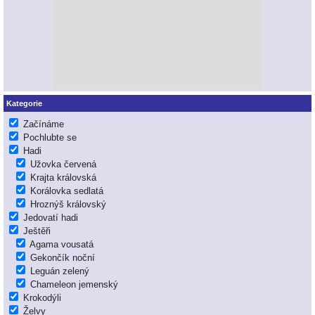
Kategorie
Začínáme
Pochlubte se
Hadi
Užovka červená
Krajta královská
Korálovka sedlatá
Hroznýš královský
Jedovatí hadi
Ještěři
Agama vousatá
Gekončík noční
Leguán zelený
Chameleon jemenský
Krokodýli
Želvy