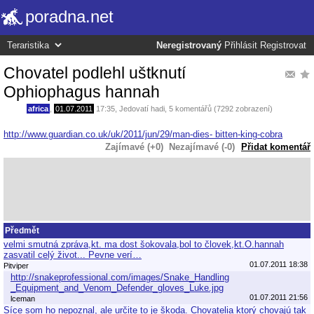
poradna.net
Neregistrovaný
Přihlásit
Registrovat
Chovatel podlehl uštknutí
Ophiophagus hannah
africa
,
01.07.2011
17:35
,
Jedovatí hadi
, 5 komentářů (7292 zobrazení)
http://www.guardian.co.uk/uk/2011/jun/29/man-dies- bitten-king-cobra
Zajímavé (+0)
Nezajímavé (-0)
Přidat komentář
Předmět
velmi smutná zpráva,kt. ma dost šokovala,bol to človek,kt.O.hannah
zasvatil celý život... Pevne verí…
01.07.2011 18:38
Pitviper
http://snakeprofessional.com/images/Snake_Handling
_Equipment_and_Venom_Defender_gloves_Luke.jpg
01.07.2011 21:56
lceman
Síce som ho nepoznal, ale určite to je škoda. Chovatelia ktorý chovajú tak