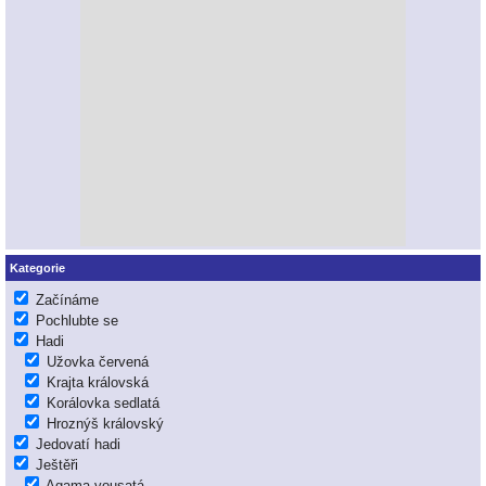
Kategorie
Začínáme
Pochlubte se
Hadi
Užovka červená
Krajta královská
Korálovka sedlatá
Hroznýš královský
Jedovatí hadi
Ještěři
Agama vousatá