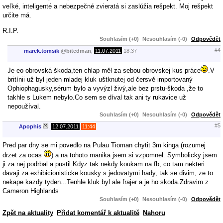
veľké, inteligenté a nebezpečné zvieratá si zaslúžia rešpekt. Moj rešpekt
určite má.
R.I.P.
Souhlasím (+0)
Nesouhlasím (-0)
Odpovědět
#4
marek.tomsik
@
bitedman
,
11.07.2011
18:37
Je eo obrovská škoda,ten chlap měl za sebou obrovskej kus práce
.V
britínii už byl jeden mladej kluk uštknutej od čersvě importovaný
Ophiophagusky,sérum bylo a vyvýzl živý,ale bez prstu-škoda ,že to
takhle s Lukem nebylo.Co sem se díval tak ani ty rukavice už
nepoužíval.
Souhlasím (+0)
Nesouhlasím (-0)
Odpovědět
#5
Apophis
,
12.07.2011
11:44
Pred par dny se mi povedlo na Pulau Tioman chytit 3m kinga (rozumej
drzet za ocas
) a na tohoto manika jsem si vzpomnel. Symbolicky jsem
ji za nej podrbal a pustil.Kdyz tak nekdy koukam na fb, co tam nekteri
davaji za exhibicionisticke kousky s jedovatymi hady, tak se divim, ze to
nekape kazdy tyden...Tenhle kluk byl ale frajer a je ho skoda.Zdravim z
Cameron Highlands
Souhlasím (+0)
Nesouhlasím (-0)
Odpovědět
Zpět na aktuality
Přidat komentář k aktualitě
Nahoru