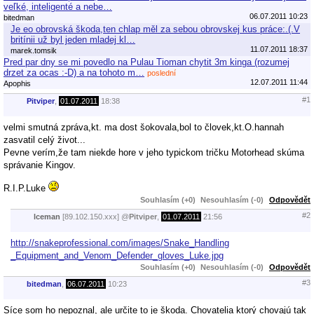
veľké, inteligenté a nebe…
06.07.2011 10:23
bitedman
Je eo obrovská škoda,ten chlap měl za sebou obrovskej kus práce:.(.V
britínii už byl jeden mladej kl…
11.07.2011 18:37
marek.tomsik
Pred par dny se mi povedlo na Pulau Tioman chytit 3m kinga (rozumej
drzet za ocas :-D) a na tohoto m…
poslední
12.07.2011 11:44
Apophis
#1
Pitviper
,
01.07.2011
18:38
velmi smutná zpráva,kt. ma dost šokovala,bol to človek,kt.O.hannah
zasvatil celý život...
Pevne verím,že tam niekde hore v jeho typickom tričku Motorhead skúma
správanie Kingov.
R.I.P.Luke
Souhlasím (+0)
Nesouhlasím (-0)
Odpovědět
#2
lceman
[89.102.150.xxx]
@
Pitviper
,
01.07.2011
21:56
http://snakeprofessional.com/images/Snake_Handling
_Equipment_and_Venom_Defender_gloves_Luke.jpg
Souhlasím (+0)
Nesouhlasím (-0)
Odpovědět
#3
bitedman
,
06.07.2011
10:23
Síce som ho nepoznal, ale určite to je škoda. Chovatelia ktorý chovajú tak