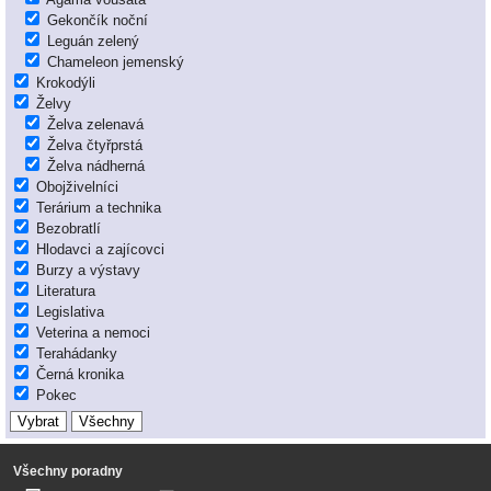
Gekončík noční
Leguán zelený
Chameleon jemenský
Krokodýli
Želvy
Želva zelenavá
Želva čtyřprstá
Želva nádherná
Obojživelníci
Terárium a technika
Bezobratlí
Hlodavci a zajícovci
Burzy a výstavy
Literatura
Legislativa
Veterina a nemoci
Terahádanky
Černá kronika
Pokec
Všechny poradny