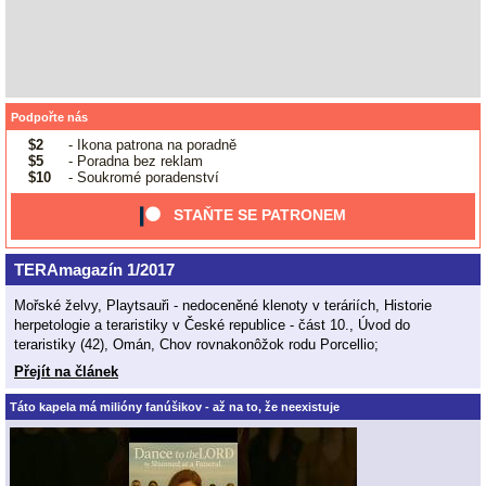
Podpořte nás
$2
- Ikona patrona na poradně
$5
- Poradna bez reklam
$10
- Soukromé poradenství
STAŇTE SE PATRONEM
TERAmagazín 1/2017
Mořské želvy, Playtsauři - nedoceněné klenoty v teráriích, Historie
herpetologie a teraristiky v České republice - část 10., Úvod do
teraristiky (42), Omán, Chov rovnakonôžok rodu Porcellio;
Přejít na článek
Táto kapela má milióny fanúšikov - až na to, že neexistuje