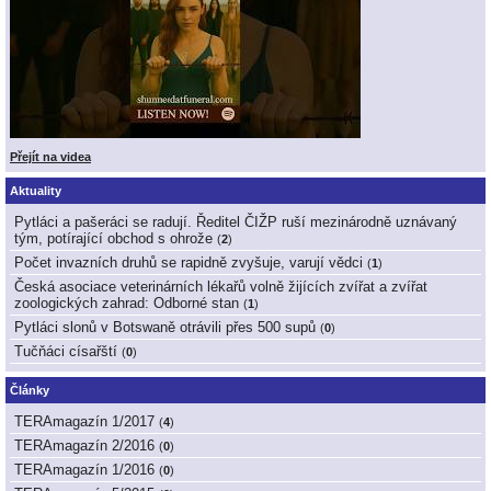
Přejít na videa
Aktuality
Pytláci a pašeráci se radují. Ředitel ČIŽP ruší mezinárodně uznávaný
tým, potírající obchod s ohrože
(
2
)
Počet invazních druhů se rapidně zvyšuje, varují vědci
(
1
)
Česká asociace veterinárních lékařů volně žijících zvířat a zvířat
zoologických zahrad: Odborné stan
(
1
)
Pytláci slonů v Botswaně otrávili přes 500 supů
(
0
)
Tučňáci císařští
(
0
)
Články
TERAmagazín 1/2017
(
4
)
TERAmagazín 2/2016
(
0
)
TERAmagazín 1/2016
(
0
)