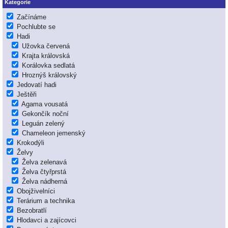
Kategorie
Začínáme
Pochlubte se
Hadi
Užovka červená
Krajta královská
Korálovka sedlatá
Hroznýš královský
Jedovatí hadi
Ještěři
Agama vousatá
Gekončík noční
Leguán zelený
Chameleon jemenský
Krokodýli
Želvy
Želva zelenavá
Želva čtyřprstá
Želva nádherná
Obojživelníci
Terárium a technika
Bezobratlí
Hlodavci a zajícovci