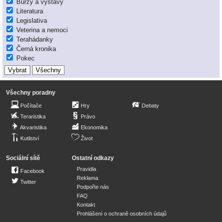
Burzy a výstavy
Literatura
Legislativa
Veterina a nemoci
Terahádanky
Černá kronika
Pokec
Všechny poradny
Počítače
Hry
Debaty
Teraristika
Právo
Akvaristika
Ekonomika
Kutilství
Život
Sociální sítě
Ostatní odkazy
Pravidla
Facebook
Reklama
Twitter
Podpořte nás
FAQ
Kontakt
Prohlášení o ochraně osobních údajů