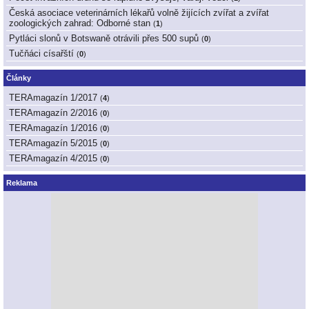
Česká asociace veterinárních lékařů volně žijících zvířat a zvířat
zoologických zahrad: Odborné stan
(
1
)
Pytláci slonů v Botswaně otrávili přes 500 supů
(
0
)
Tučňáci císařští
(
0
)
Články
TERAmagazín 1/2017
(
4
)
TERAmagazín 2/2016
(
0
)
TERAmagazín 1/2016
(
0
)
TERAmagazín 5/2015
(
0
)
TERAmagazín 4/2015
(
0
)
Reklama