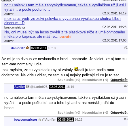
danio007
no tu nálepku tam měla zapryskyřicovanou, takže s vysílačkou už ji asi i
vytáhl... a podle počtu lid…
02.08.2011 16:19
Aurifer
mozna uz vedi, ze zelvi polevka s vyvarenou vysilackou chutna blbe i
cinanum :-D
02.08.2011 16:23
boa.constrictor
No, oni musej být na lecos zvyklí z té plastikové rýže a umělohmotného
mléka pro kojence, ale máš re…
poslední
02.08.2011 17:05
Aurifer
#1
danio007
,
02.08.2011
16:10
Az mi je to divnuo ze neskoncila v hrnci - nastastie. Je vidiet, ze aj tam su
sem-tam normalny ludia.
Inak mylsim, ze tu vysielacku by si vsimly
dali ju tam podla mna
dodatocne. Na videu vidiet, ze tam su aj nejaky policajti ci co je to zac.
Souhlasím (+0)
Nesouhlasím (-0)
Odpovědět
#2
Aurifer
@
danio007
,
02.08.2011
16:19
no tu nálepku tam měla zapryskyřicovanou, takže s vysílačkou už ji asi i
vytáhl... a podle počtu lidí co u toho byl atd si asi neriskli ji dát do
hrnce...
Souhlasím (+0)
Nesouhlasím (-0)
Odpovědět
#3
boa.constrictor
@
Aurifer
,
02.08.2011
16:23