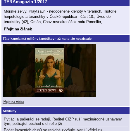
TERAmagazín 1/2017
Mořské želvy, Playtsauři - nedoceněné klenoty v teráriích, Historie
herpetologie a teraristiky v České republice - část 10., Úvod do
teraristiky (42), Omán, Chov rovnakonôžok rodu Porcellio;
Přejít na článek
Táto kapela má milióny fanúšikov - až na to, že neexistuje
Přejít na videa
Aktuality
Pytláci a pašeráci se radují. Ředitel ČIŽP ruší mezinárodně uznávaný
tým, potírající obchod s ohrože
(
2
)
Počet invazních druhů se rapidně zvyšuje, varují vědci
(
1
)