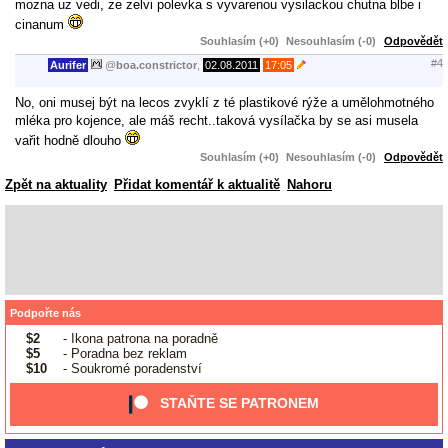
mozna uz vedi, ze zelvi polevka s vyvarenou vysilackou chutna blbe i
cinanum
Souhlasím (+0)
Nesouhlasím (-0)
Odpovědět
#4
Aurifer
@
boa.constrictor
,
02.08.2011
17:05
No, oni musej být na lecos zvyklí z té plastikové rýže a umělohmotného
mléka pro kojence, ale máš recht..taková vysílačka by se asi musela
vařit hodně dlouho
Souhlasím (+0)
Nesouhlasím (-0)
Odpovědět
Zpět na aktuality
Přidat komentář k aktualitě
Nahoru
Podpořte nás
$2
- Ikona patrona na poradně
$5
- Poradna bez reklam
$10
- Soukromé poradenství
STAŇTE SE PATRONEM