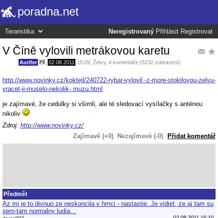
poradna.net
Neregistrovaný
Přihlásit
Registrovat
V Číně vylovili metrákovou karetu
Aurifer
,
02.08.2011
15:09
,
Želvy
, 4 komentáře (5232 zobrazení)
http://www.novinky.cz/koktejl/240722-rybar-vylovil -z-more-stokilovou-zelvu-
vracet-ji-muselo-nekolik- muzu.html
je zajímavé, že cedulky si všimli, ale té sledovací vysílačky s anténou
nikoliv
Zdroj:
http://www.novinky.cz/
Zajímavé (+0)
Nezajímavé (-0)
Přidat komentář
Předmět
Az mi je to divnuo ze neskoncila v hrnci - nastastie. Je vidiet, ze aj tam su
sem-tam normalny ludia…
02.08.2011 16:10