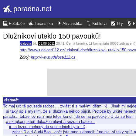
poradna.net
Počítače
Teraristika
Akvaristika
Kutilství
Hry
P
Dlužníkovi uteklo 150 pavouků!
daboia
,
03.08.2011
20:41
,
Černá kronika
, 11 komentářů (9055 zobrazení)
http://www.udalosti112.cz/udalosti-dne/dluznikovi- uteklo-150-pav
Zdroj:
http://www.udalosti112.cz
Předmět
To maj určitě sousedé radost ... zvlášt ti s malými dětmi :-) . Jinak mi nej
si taky spíš myslim, že si dlužníka někdo půjčil. Protože by určitě nenech
parada... takze lov na zmije letos konci, jde se na pavouky :-D Uz se tesi
a sklípkani, kteří dokážou ulovit a sežrat i batole...
jj - a lezou zachody do sousednich bytu :-D
zdar :-D a.d.Auri&Boa...opět jste mne zklamali:.( no nic. si taky spí