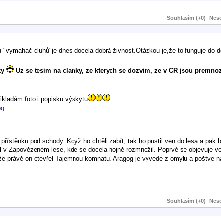
Souhlasím (+0)
Neso
u "vymahač dluhů"je dnes docela dobrá živnost.Otázkou je,že to funguje do d
uky
Uz se tesim na clanky, ze kterych se dozvim, ze v CR jsou premnoz
ikladám foto i popisku výskytu
pg
.
 přístěnku pod schody. Když ho chtěli zabít, tak ho pustil ven do lesa a pak 
al v Zapovězeném lese, kde se docela hojně rozmnožil. Poprvé se objevuje ve
e právě on otevřel Tajemnou komnatu. Aragog je vyvede z omylu a poštve na
Souhlasím (+0)
Neso