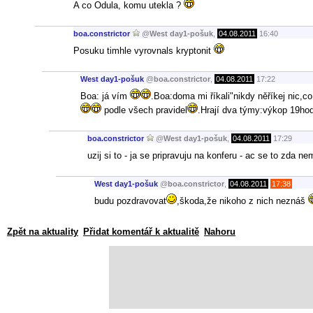
A co Odula, komu utekla ?
boa.constrictor
@
West day1-pošuk
,
04.08.2011
16:40
Posuku timhle vyrovnals kryptonit
West day1-pošuk
@
boa.constrictor
,
04.08.2011
17:22
Boa: já vím
.Boa:doma mi říkali"nikdy něříkej nic,co
podle všech pravidel
.Hrají dva týmy:výkop 19ho
boa.constrictor
@
West day1-pošuk
,
04.08.2011
17:29
uzij si to - ja se pripravuju na konferu - ac se to zda
West day1-pošuk
@
boa.constrictor
,
04.08.2011
17:38
budu pozdravovat
,škoda,že nikoho z nich neznáš
Zpět na aktuality
Přidat komentář k aktualitě
Nahoru