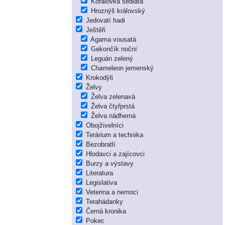
Korálovka sedlatá
Hroznýš královský
Jedovatí hadi
Ještěři
Agama vousatá
Gekončík noční
Leguán zelený
Chameleon jemenský
Krokodýli
Želvy
Želva zelenavá
Želva čtyřprstá
Želva nádherná
Obojživelníci
Terárium a technika
Bezobratlí
Hlodavci a zajícovci
Burzy a výstavy
Literatura
Legislativa
Veterina a nemoci
Terahádanky
Černá kronika
Pokec