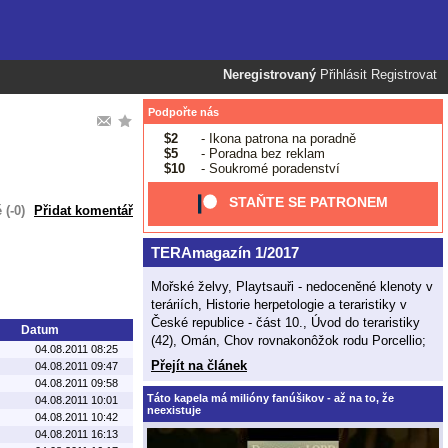
Neregistrovaný
Přihlásit
Registrovat
Podpořte nás
$2
- Ikona patrona na poradně
$5
- Poradna bez reklam
$10
- Soukromé poradenství
STAŇTE SE PATRONEM
(-0)
Přidat komentář
TERAmagazín 1/2017
Mořské želvy, Playtsauři - nedoceněné klenoty v
teráriích, Historie herpetologie a teraristiky v
České republice - část 10., Úvod do teraristiky
Datum
(42), Omán, Chov rovnakonôžok rodu Porcellio;
04.08.2011 08:25
Přejít na článek
04.08.2011 09:47
04.08.2011 09:58
Táto kapela má milióny fanúšikov - až na to, že
04.08.2011 10:01
neexistuje
04.08.2011 10:42
04.08.2011 16:13