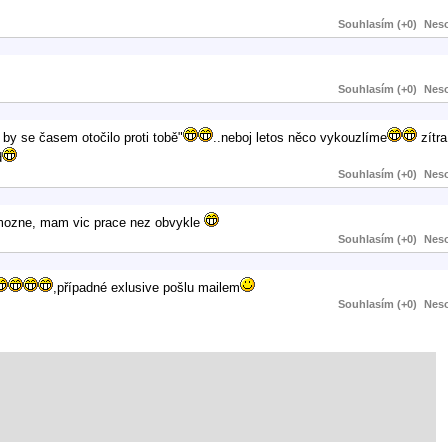
Souhlasím (+0)
Neso
Souhlasím (+0)
Neso
 by se časem otočilo proti tobě"
..neboj letos něco vykouzlíme
zítra
d
Souhlasím (+0)
Neso
 nemozne, mam vic prace nez obvykle
Souhlasím (+0)
Neso
,případné exlusive pošlu mailem
Souhlasím (+0)
Neso