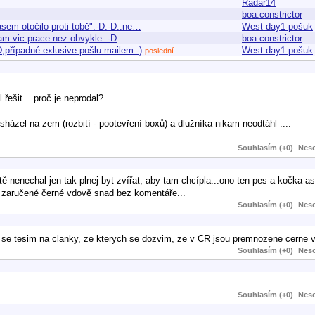
Radar14
boa.constrictor
asem otočilo proti tobě":-D:-D..ne…
West day1-pošuk
mam vic prace nez obvykle :-D
boa.constrictor
D,případné exlusive pošlu mailem:-)
West day1-pošuk
poslední
řešit .. proč je neprodal?
sházel na zem (rozbití - pootevření boxů) a dlužníka nikam neodtáhl ....
Souhlasím (+0)
Neso
tě nenechal jen tak plnej byt zvířat, aby tam chcípla...ono ten pes a kočka as
té zaručené černé vdově snad bez komentáře...
Souhlasím (+0)
Neso
se tesim na clanky, ze kterych se dozvim, ze v CR jsou premnozene cerne v
Souhlasím (+0)
Neso
Souhlasím (+0)
Neso