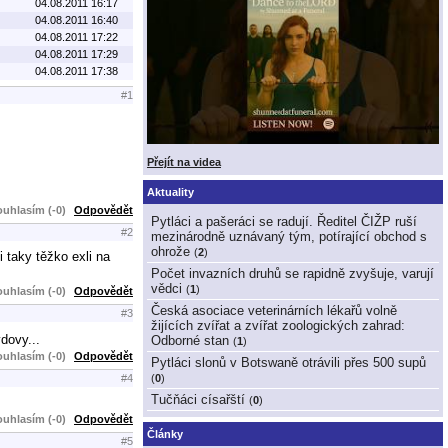
04.08.2011 16:17
04.08.2011 16:40
04.08.2011 17:22
04.08.2011 17:29
04.08.2011 17:38
#1
Přejít na videa
Aktuality
uhlasím (-0)
Odpovědět
Pytláci a pašeráci se radují. Ředitel ČIŽP ruší
#2
mezinárodně uznávaný tým, potírající obchod s
ohrože
(
2
)
i taky těžko exli na
Počet invazních druhů se rapidně zvyšuje, varují
vědci
(
1
)
uhlasím (-0)
Odpovědět
Česká asociace veterinárních lékařů volně
#3
žijících zvířat a zvířat zoologických zahrad:
dovy...
Odborné stan
(
1
)
uhlasím (-0)
Odpovědět
Pytláci slonů v Botswaně otrávili přes 500 supů
(
0
)
#4
Tučňáci císařští
(
0
)
uhlasím (-0)
Odpovědět
Články
#5