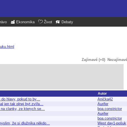
rávo
Ekonomika
Život
Debaty
ouku.html
Zajímavé (+0)
Nezajímavé 
Autor
de do hlavy, pokud to by…
Anička42
al jen tak plnej byt zvířa…
Aurifer
m na clanky, ze kterych se…
boa.constrictor
Aurifer
boa.constrictor
š myslim, že si dlužníka někdo…
West day1-pošuk