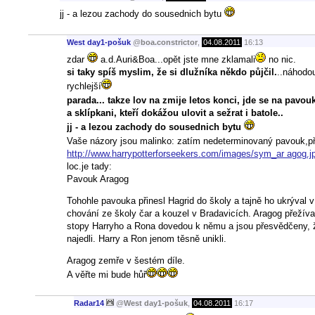
jj - a lezou zachody do sousednich bytu
West day1-pošuk
@
boa.constrictor
,
04.08.2011
16:13
zdar
a.d.Auri&Boa...opět jste mne zklamali
no nic.
si taky spíš myslim, že si dlužníka někdo půjčil.
..náhodo
rychlejší
parada... takze lov na zmije letos konci, jde se na pavo
a sklípkani, kteří dokážou ulovit a sežrat i batole..
jj - a lezou zachody do sousednich bytu
Vaše názory jsou malinko: zatím nedeterminovaný pavouk,př
http://www.harrypotterforseekers.com/images/sym_ar agog.j
loc.je tady:
Pavouk Aragog
Tohohle pavouka přinesl Hagrid do školy a tajně ho ukrýval v
chování ze školy čar a kouzel v Bradavicích. Aragog přežív
stopy Harryho a Rona dovedou k němu a jsou přesvědčeny, ž
najedli. Harry a Ron jenom těsně unikli.
Aragog zemře v šestém díle.
A věřte mi bude hůř
Radar14
@
West day1-pošuk
,
04.08.2011
16:17