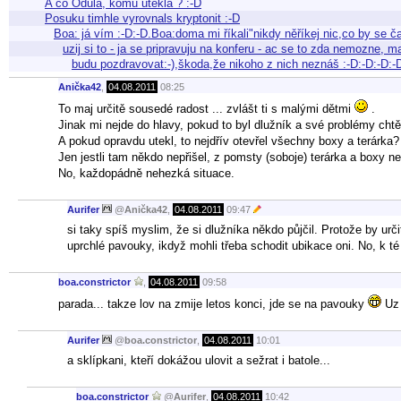
A co Odula, komu utekla ? :-D
Posuku timhle vyrovnals kryptonit :-D
Boa: já vím :-D:-D.Boa:doma mi říkali"nikdy něříkej nic,co by se č
uzij si to - ja se pripravuju na konferu - ac se to zda nemozne, 
budu pozdravovat:-),škoda,že nikoho z nich neznáš :-D:-D:-D:-
Anička42
,
04.08.2011
08:25
To maj určitě sousedé radost ... zvlášt ti s malými dětmi
.
Jinak mi nejde do hlavy, pokud to byl dlužník a své problémy chtěl 
A pokud opravdu utekl, to nejdřív otevřel všechny boxy a terárka?
Jen jestli tam někdo nepřišel, z pomsty (soboje) terárka a boxy ne
No, každopádně nehezká situace.
Aurifer
@
Anička42
,
04.08.2011
09:47
si taky spíš myslim, že si dlužníka někdo půjčil. Protože by urči
uprchlé pavouky, ikdyž mohli třeba schodit ubikace oni. No, k 
boa.constrictor
,
04.08.2011
09:58
parada... takze lov na zmije letos konci, jde se na pavouky
Uz 
Aurifer
@
boa.constrictor
,
04.08.2011
10:01
a sklípkani, kteří dokážou ulovit a sežrat i batole...
boa.constrictor
@
Aurifer
,
04.08.2011
10:42