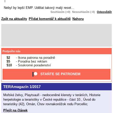
Nebyl by lepší EMP. Udělat takový malý reset...
Souhlasím (+0)
Nesouhlasím (-0)
Odpovědět
Zpět na aktuality
Přidat komentář k aktualitě
Nahoru
Podpořte nás
$2
- Ikona patrona na poradně
$5
- Poradna bez reklam
$10
- Soukromé poradenství
STAŇTE SE PATRONEM
TERAmagazín 1/2017
Mořské želvy, Playtsauři - nedoceněné klenoty v teráriích, Historie
herpetologie a teraristiky v České republice - část 10., Úvod do
teraristiky (42), Omán, Chov rovnakonôžok rodu Porcellio;
Přejít na článek