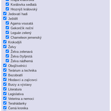
Korálovka sedlatá
Hroznýš královský
Jedovatí hadi
Ještěři
Agama vousatá
Gekončík noční
Leguán zelený
Chameleon jemenský
Krokodýli
Želvy
Želva zelenavá
Želva čtyřprstá
Želva nádherná
Obojživelníci
Terárium a technika
Bezobratlí
Hlodavci a zajícovci
Burzy a výstavy
Literatura
Legislativa
Veterina a nemoci
Terahádanky
Černá kronika