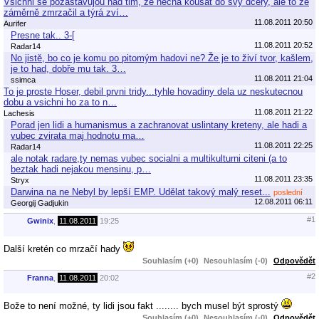
Všichni se pozastavujou nad tim, že nechá kousat do svý dcery, ale to že
záměrně zmrzačil a týrá zví…
11.08.2011 20:50
Aurifer
Presne tak.. 3-[
11.08.2011 20:52
Radar14
No jistě, bo co je komu po pitomým hadovi ne? Že je to živí tvor, kašlem,
je to had, dobře mu tak. 3…
11.08.2011 21:04
ssimca
To je proste Hoser, debil prvni tridy...tyhle hovadiny dela uz neskutecnou
dobu a vsichni ho za to n…
11.08.2011 21:22
Lachesis
Porad jen lidi a humanismus a zachranovat uslintany kreteny, ale hadi a
vubec zvirata maj hodnotu ma…
11.08.2011 22:25
Radar14
ale notak radare,ty nemas vubec socialni a multikulturni citeni (a to
beztak hadi nejakou mensinu, p…
11.08.2011 23:35
Stryx
Darwina na ne Nebyl by lepší EMP. Udělat takový malý reset...
poslední
12.08.2011 06:11
Georgij Gadjukin
#1
Gwinix
,
11.08.2011
19:25
Další kretén co mrzačí hady
Souhlasím (+0)
Nesouhlasím (-0)
Odpovědět
#2
Franna
,
11.08.2011
20:02
Bože to není možné, ty lidi jsou fakt ........ bych musel být sprostý
Souhlasím (+0)
Nesouhlasím (-0)
Odpovědět