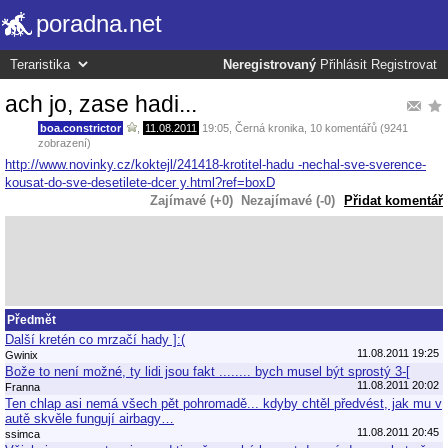
poradna.net
Neregistrovaný
Přihlásit
Registrovat
ach jo, zase hadi...
boa.constrictor
,
11.08.2011
19:05
,
Černá kronika
, 10 komentářů (9241
zobrazení)
http://www.novinky.cz/koktejl/241418-krotitel-hadu -nechal-sve-sverence-
kousat-do-sve-desetilete-dcer y.html?ref=boxD
Zajímavé (+0)
Nezajímavé (-0)
Přidat komentář
Předmět
Další kretén co mrzačí hady ]:(
11.08.2011 19:25
Gwinix
Bože to není možné, ty lidi jsou fakt ........ bych musel být sprostý 3-[
11.08.2011 20:02
Franna
Ten chlap asi nemá všech pět pohromadě... kdyby chtěl předvést, jak mu v
autě skvěle fungují airbagy…
11.08.2011 20:45
ssimca