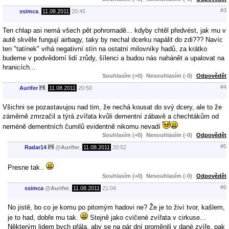
#3
ssimca
,
11.08.2011
20:45
Ten chlap asi nemá všech pět pohromadě... kdyby chtěl předvést, jak mu v
autě skvěle fungují airbagy, taky by nechal dcerku napálit do zdi??? Navíc
ten "tatínek" vrhá negativní stín na ostatní milovníky hadů, za krátko
budeme v podvědomí lidí zrůdy, šílenci a budou nás nahánět a upalovat na
hranicích...
Souhlasím (+0)
Nesouhlasím (-0)
Odpovědět
#4
Aurifer
,
11.08.2011
20:50
Všichni se pozastavujou nad tim, že nechá kousat do svý dcery, ale to že
záměrně zmrzačil a týrá zvířata kvůli dementní zábavě a chechtákům od
neméně dementních čumilů evidentně nikomu nevadí
Souhlasím (+0)
Nesouhlasím (-0)
Odpovědět
#5
Radar14
@
Aurifer
,
11.08.2011
20:52
Presne tak..
Souhlasím (+0)
Nesouhlasím (-0)
Odpovědět
#6
ssimca
@
Aurifer
,
11.08.2011
21:04
No jistě, bo co je komu po pitomým hadovi ne? Že je to živí tvor, kašlem,
je to had, dobře mu tak.
Stejně jako cvičené zvířata v cirkuse...
Některým lidem bych přála, aby se na pár dní proměnili v dané zvíře, pak