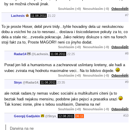
by se možná chovali jinak.
Souhlasím (+0)
Nesouhlasím (-0)
Odpovědět
#7
Lachesis
,
11.08.2011
21:22
To je proste Hoser, debil prvni tridy...tyhle hovadiny dela uz neskutecnou
dobu a vsichni ho za to nesnasi... dostava i tisicodolarove pokuty za to, co
dela a stale nic...zvesela pokracuje. Jako nektery diskuze s nim na forech
stoji fakt za to, Proste MAGOR!! neni co jinyho dodat.
Souhlasím (+0)
Nesouhlasím (-0)
Odpovědět
#8
Radar14
@
Lachesis
,
11.08.2011
22:25
Porad jen lidi a humanismus a zachranovat uslintany kreteny, ale hadi a
vubec zvirata maj hodnotu maximalne veci.. Na to lidstvo dojede.
Souhlasím (+0)
Nesouhlasím (-0)
Odpovědět
#9
Stryx
@
Radar14
,
11.08.2011
23:35
ale notak radare,ty nemas vubec socialni a multikulturni citeni (a to
beztak hadi nejakou mensinu, podobne jako pejsci a prasatka urazi
Tak konec ironie, plne s tebou souhlasim, Darwina na ne!
Souhlasím (+0)
Nesouhlasím (-0)
Odpovědět
#10
Georgij Gadjukin
@
Stryx
,
12.08.2011
06:11
Darwina na ne