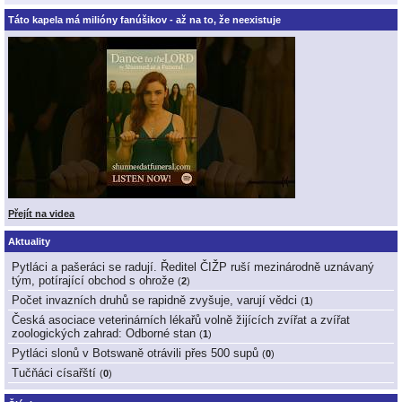
Táto kapela má milióny fanúšikov - až na to, že neexistuje
Přejít na videa
Aktuality
Pytláci a pašeráci se radují. Ředitel ČIŽP ruší mezinárodně uznávaný
tým, potírající obchod s ohrože
(
2
)
Počet invazních druhů se rapidně zvyšuje, varují vědci
(
1
)
Česká asociace veterinárních lékařů volně žijících zvířat a zvířat
zoologických zahrad: Odborné stan
(
1
)
Pytláci slonů v Botswaně otrávili přes 500 supů
(
0
)
Tučňáci císařští
(
0
)