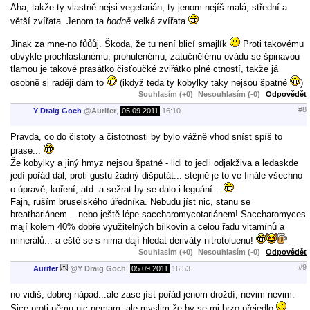
Aha, takže ty vlastně nejsi vegetarián, ty jenom nejíš malá, střední a
větší zvířata. Jenom ta
hodně
velká zvířata
Jinak za mne-no fůůůj. Škoda, že tu není blicí smajlík
Proti takovému
obvykle prochlastanému, prohulenému, zatučnělému ovádu se špinavou
tlamou je takové prasátko čisťoučké zviřátko plné ctností, takže já
osobně si raději dám to
(ikdyž teda ty kobylky taky nejsou špatné
)
Souhlasím (+0)
Nesouhlasím (-0)
Odpovědět
#8
Y Draig Goch
@
Aurifer
,
05.09.2011
16:10
Pravda, co do čistoty a čistotnosti by bylo vážně vhod sníst spíš to
prase...
Že kobylky a jiný hmyz nejsou špatné - lidi to jedli odjakživa a ledaskde
jedí pořád dál, proti gustu žádný dišputát... stejně je to ve finále všechno
o úpravě, koření, atd. a sežrat by se dalo i leguání...
Fajn, ruším bruselského úředníka. Nebudu jíst nic, stanu se
breathariánem... nebo ještě lépe saccharomycotariánem! Saccharomyces
mají kolem 40% dobře využitelných bílkovin a celou řadu vitamínů a
minerálů... a eště se s nima dají hledat deriváty nitrotoluenu!
Souhlasím (+0)
Nesouhlasím (-0)
Odpovědět
#9
Aurifer
@
Y Draig Goch
,
05.09.2011
16:53
no vidiš, dobrej nápad...ale zase jíst pořád jenom droždí, nevim nevim.
Sice proti němu nic nemam, ale myslim že by se mi brzo přejedlo