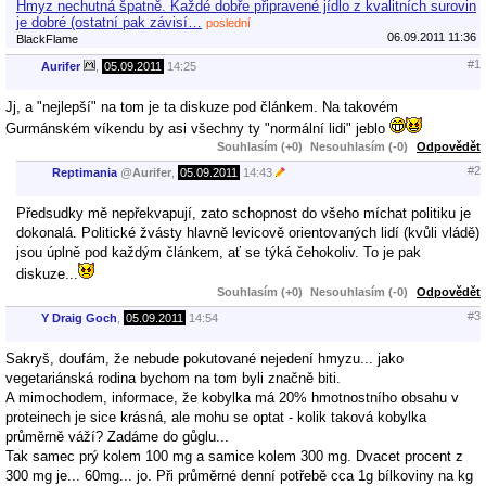
Hmyz nechutná špatně. Každé dobře připravené jídlo z kvalitních surovin
je dobré (ostatní pak závisí…
poslední
06.09.2011 11:36
BlackFlame
#1
Aurifer
,
05.09.2011
14:25
Jj, a "nejlepší" na tom je ta diskuze pod článkem. Na takovém
Gurmánském víkendu by asi všechny ty "normální lidi" jeblo
Souhlasím (+0)
Nesouhlasím (-0)
Odpovědět
#2
Reptimania
@
Aurifer
,
05.09.2011
14:43
Předsudky mě nepřekvapují, zato schopnost do všeho míchat politiku je
dokonalá. Politické žvásty hlavně levicově orientovaných lidí (kvůli vládě)
jsou úplně pod každým článkem, ať se týká čehokoliv. To je pak
diskuze...
Souhlasím (+0)
Nesouhlasím (-0)
Odpovědět
#3
Y Draig Goch
,
05.09.2011
14:54
Sakryš, doufám, že nebude pokutované nejedení hmyzu... jako
vegetariánská rodina bychom na tom byli značně biti.
A mimochodem, informace, že kobylka má 20% hmotnostního obsahu v
proteinech je sice krásná, ale mohu se optat - kolik taková kobylka
průměrně váží? Zadáme do gůglu...
Tak samec prý kolem 100 mg a samice kolem 300 mg. Dvacet procent z
300 mg je... 60mg... jo. Při průměrné denní potřebě cca 1g bílkoviny na kg