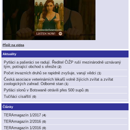
Přejít na videa
Aktuality
Pytláci a pašeráci se radují. Ředitel ČIŽP ruší mezinárodně uznávaný
tým, potírající obchod s ohrože
(
2
)
Počet invazních druhů se rapidně zvyšuje, varují vědci
(
1
)
Česká asociace veterinárních lékařů volně žijících zvířat a zvířat
zoologických zahrad: Odborné stan
(
1
)
Pytláci slonů v Botswaně otrávili přes 500 supů
(
0
)
Tučňáci císařští
(
0
)
Články
TERAmagazín 1/2017
(
4
)
TERAmagazín 2/2016
(
0
)
TERAmagazín 1/2016
(
0
)