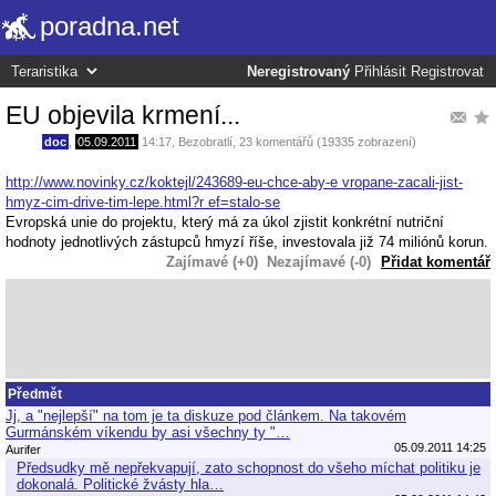
poradna.net
Neregistrovaný
Přihlásit
Registrovat
EU objevila krmení...
doc
,
05.09.2011
14:17
,
Bezobratlí
, 23 komentářů (19335 zobrazení)
http://www.novinky.cz/koktejl/243689-eu-chce-aby-e vropane-zacali-jist-
hmyz-cim-drive-tim-lepe.html?r ef=stalo-se
Evropská unie do projektu, který má za úkol zjistit konkrétní nutriční
hodnoty jednotlivých zástupců hmyzí říše, investovala již 74 miliónů korun.
Zajímavé (+0)
Nezajímavé (-0)
Přidat komentář
Předmět
Jj, a "nejlepší" na tom je ta diskuze pod článkem. Na takovém
Gurmánském víkendu by asi všechny ty "…
05.09.2011 14:25
Aurifer
Předsudky mě nepřekvapují, zato schopnost do všeho míchat politiku je
dokonalá. Politické žvásty hla…