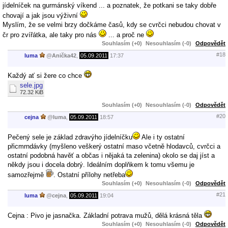
jídelníček na gurmánský víkend ... a poznatek, že potkani se taky dobře
chovají a jak jsou výživní
Myslím, že se velmi brzy dočkáme časů, kdy se cvrčci nebudou chovat v
čr pro zvířátka, ale taky pro nás
... a proč ne
Souhlasím (+0)
Nesouhlasím (-0)
Odpovědět
#18
luma
@
Anička42
,
05.09.2011
17:37
Každý ať si žere co chce
sele.jpg
72.32 KiB
Souhlasím (+0)
Nesouhlasím (-0)
Odpovědět
#20
cejna
@
luma
,
05.09.2011
18:57
Pečený sele je základ zdravýho jídelníčku
Ale i ty ostatní
přicmrndávky (myšleno veškerý ostatní maso včetně hlodavců, cvrčci a
ostatní podobná havěť a občas i nějaká ta zelenina) okolo se daj jíst a
někdy jsou i docela dobrý. Ideálním doplňkem k tomu všemu je
samozřejmě
. Ostatní přílohy netřeba
Souhlasím (+0)
Nesouhlasím (-0)
Odpovědět
#21
luma
@
cejna
,
05.09.2011
19:04
Cejna : Pivo je jasnačka. Základní potrava mužů, dělá krásná těla
Souhlasím (+0)
Nesouhlasím (-0)
Odpovědět