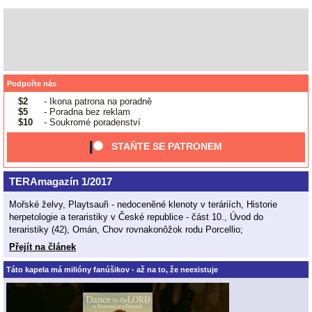
Podpořte nás
$2
- Ikona patrona na poradně
$5
- Poradna bez reklam
$10
- Soukromé poradenství
STAŇTE SE PATRONEM
TERAmagazín 1/2017
Mořské želvy, Playtsauři - nedoceněné klenoty v teráriích, Historie
herpetologie a teraristiky v České republice - část 10., Úvod do
teraristiky (42), Omán, Chov rovnakonôžok rodu Porcellio;
Přejít na článek
Táto kapela má milióny fanúšikov - až na to, že neexistuje