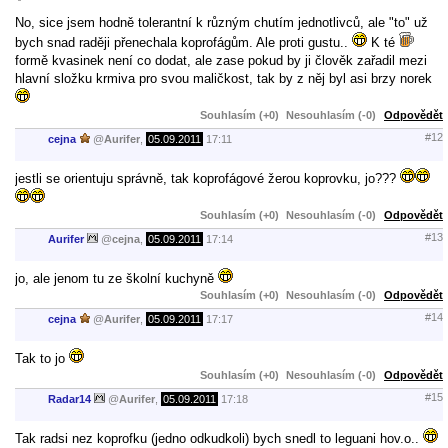
No, sice jsem hodně tolerantní k různým chutím jednotlivců, ale "to" už
bych snad raději přenechala koprofágům. Ale proti gustu..
K té
formě kvasinek není co dodat, ale zase pokud by ji člověk zařadil mezi
hlavní složku krmiva pro svou maličkost, tak by z něj byl asi brzy norek
Souhlasím (+0)
Nesouhlasím (-0)
Odpovědět
#12
cejna
@
Aurifer
,
05.09.2011
17:11
jestli se orientuju správně, tak koprofágové žerou koprovku, jo???
Souhlasím (+0)
Nesouhlasím (-0)
Odpovědět
#13
Aurifer
@
cejna
,
05.09.2011
17:14
jo, ale jenom tu ze školní kuchyně
Souhlasím (+0)
Nesouhlasím (-0)
Odpovědět
#14
cejna
@
Aurifer
,
05.09.2011
17:17
Tak to jo
Souhlasím (+0)
Nesouhlasím (-0)
Odpovědět
#15
Radar14
@
Aurifer
,
05.09.2011
17:18
Tak radsi nez koprofku (jedno odkudkoli) bych snedl to leguani hov.o..