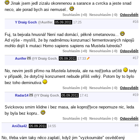
Jinak jsem jedl zizalu okorenenou a sarance a cvrcka a jeste snad
neco, ale porad bych asi nemusel..
Souhlasím (+0)
Nesouhlasím (-0)
Odpovědět
#16
Y Draig Goch
@
Aurifer
,
05.09.2011
17:25
Fuj, ta bejvala hnusná! Není nad domácí, pěkně smetanovou...
Ad výše - myslíš, že by nadměrnou konzumací fermentovaných nápojů
mohlo dojít k mutaci Homo sapiens sapiens na Mustela lutreola?
Souhlasím (+0)
Nesouhlasím (-0)
Odpovědět
#17
Aurifer
@
Y Draig Goch
,
05.09.2011
17:33
No, nevim jestli přímo na
Mustela lutreola
, ale na no(t)orka určitě
tedy
v případě, že dotyčný konzument nebude příliš velký. Potom by to bylo
bez toho deminutiva
Souhlasím (+0)
Nesouhlasím (-0)
Odpovědět
#19
Radar14
@
Y Draig Goch
,
05.09.2011
17:41
Svickovou smim klidne i bez masa, ale kopro(f)vce nepomuze nic, leda
by byla bez kopru..
Souhlasím (+0)
Nesouhlasím (-0)
Odpovědět
#4
Anička42
,
05.09.2011
14:55
No, třeba vám taky něco zaplatí, když jim "vyzkoumáte" osvědčený