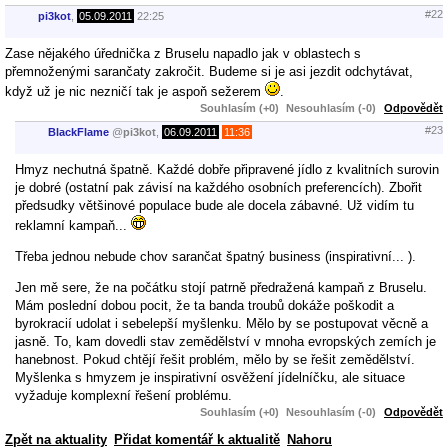
#22
pi3kot
,
05.09.2011
22:25
Zase nějakého úřednička z Bruselu napadlo jak v oblastech s
přemnoženými sarančaty zakročit. Budeme si je asi jezdit odchytávat,
když už je nic nezničí tak je aspoň sežerem
.
Souhlasím (+0)
Nesouhlasím (-0)
Odpovědět
#23
BlackFlame
@
pi3kot
,
06.09.2011
11:36
Hmyz nechutná špatně. Každé dobře připravené jídlo z kvalitních surovin
je dobré (ostatní pak závisí na každého osobních preferencích). Zbořit
předsudky většinové populace bude ale docela zábavné. Už vidím tu
reklamní kampaň...
Třeba jednou nebude chov sarančat špatný business (inspirativní... ).
Jen mě sere, že na počátku stojí patrně předražená kampaň z Bruselu.
Mám poslední dobou pocit, že ta banda troubů dokáže poškodit a
byrokracií udolat i sebelepší myšlenku. Mělo by se postupovat věcně a
jasně. To, kam dovedli stav zemědělství v mnoha evropských zemích je
hanebnost. Pokud chtějí řešit problém, mělo by se řešit zemědělství.
Myšlenka s hmyzem je inspirativní osvěžení jídelníčku, ale situace
vyžaduje komplexní řešení problému.
Souhlasím (+0)
Nesouhlasím (-0)
Odpovědět
Zpět na aktuality
Přidat komentář k aktualitě
Nahoru