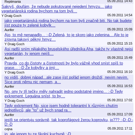
05.09.2011 14:43
Reptimania
Sakryš, doufám, že nebude pokutované nejedení hmyzu... jako
vegetariánská rodina bychom na tom byli…
05.09.2011 14:54
Y Draig Goch
jako vegetariánská rodina bychom na tom byli značně biti. No tak budete
jíst pouze ty zelené kobylk…
05.09.2011 15:09
Aurifer
Ajo, to mě nenapadlo... :-D Zelená, to je skoro jako zelenina... Ale to je
zrovna takový pěkný hmyz…
05.09.2011 15:15
Y Draig Goch
Asi radši sním nějakého bruselského úředníka Aha, takže ty vlastně nejsi
vegetarián, ty jenom nejíš…
05.09.2011 15:49
Aurifer
Pravda, co do čistoty a čistotnosti by bylo vážně vhod sníst spíš to
prase... :-D Že kobylky a jiný…
05.09.2011 16:10
Y Draig Goch
no vidiš, dobrej nápad...ale zase jíst pořád jenom droždí, nevim nevim.
Sice proti němu nic nemam, a…
05.09.2011 16:53
Aurifer
No, ony ty tři tečky měly nahradit jedno podstatné jméno... :-D Tedy
exkrement. Leguána sníst, to by…
05.09.2011 17:02
Y Draig Goch
Tedy exkrement No, sice jsem hodně tolerantní k různým chutím
jednotlivců, ale "to" už bych snad ra…
05.09.2011 17:09
Aurifer
jestli se orientuju správně, tak koprofágové žerou koprovku, jo??? :-D:-D:-
D:-D
05.09.2011 17:11
cejna
jo, ale jenom tu ze školní kuchyně :-D