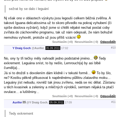
sežrat by se dalo i leguání
Nj však ono v oblastech výskytu jsou legouši celkem běžná zvěřina. A
takové Iguana delicatissima už to skoro přivedlo na pokraj vyhubení (či
spíše doslova vyžrání), když jsme si chtěli nějaké nechat poslat coby
zvířata do záchovného programu, tak už nám odepsali, že nám bohužel
nemohou vyhovět, protože už jsou příliš vzácní
Souhlasím (+0)
Nesouhlasím (-0)
Odpovědět
#10
Y Draig Goch
@
Aurifer
,
05.09.2011
17:02
No, ony ty tři tečky měly nahradit jedno podstatné jméno...
Tedy
exkrement. Leguána sníst, to by nešlo, Lemrouch(a) by asi blbě
čuměl(a)...
Já si to droždí s dovolením dám klidně i v tekuté formě...
To by šlo,
ne? Kostku pěkně přikusovat k napěněnému půllitru zlatavého moku...
Leguány jíst nebudu, rovněž tak jinou zvířenu, nedá se nic dělat. Zůstanu
u těch kvasinek a zeleniny a mléčných výrobků, semtam nějaká ta ptačí
ovulace... a luštěniny...
Souhlasím (+0)
Nesouhlasím (-0)
Odpovědět
#11
Aurifer
@
Y Draig Goch
,
05.09.2011
17:09
Tedy exkrement