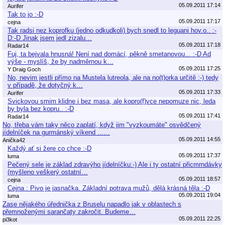
05.09.2011 17:14
Aurifer
Tak to jo :-D
05.09.2011 17:17
cejna
Tak radsi nez koprofku (jedno odkudkoli) bych snedl to leguani hov.o.. :-
D:-D Jinak jsem jedl zizalu…
05.09.2011 17:18
Radar14
Fuj, ta bejvala hnusná! Není nad domácí, pěkně smetanovou... :-D Ad
výše - myslíš, že by nadměrnou k…
05.09.2011 17:25
Y Draig Goch
No, nevim jestli přímo na Mustela lutreola, ale na no(t)orka určitě :-) tedy
v případě, že dotyčný k…
05.09.2011 17:33
Aurifer
Svickovou smim klidne i bez masa, ale kopro(f)vce nepomuze nic, leda
by byla bez kopru.. :-D
05.09.2011 17:41
Radar14
No, třeba vám taky něco zaplatí, když jim "vyzkoumáte" osvědčený
jídelníček na gurmánský víkend ...…
05.09.2011 14:55
Anička42
Každý ať si žere co chce :-D
05.09.2011 17:37
luma
Pečený sele je základ zdravýho jídelníčku:-) Ale i ty ostatní přicmrndávky
(myšleno veškerý ostatní…
05.09.2011 18:57
cejna
Cejna : Pivo je jasnačka. Základní potrava mužů, dělá krásná těla :-D
05.09.2011 19:04
luma
Zase nějakého úřednička z Bruselu napadlo jak v oblastech s
přemnoženými sarančaty zakročit. Budeme…
05.09.2011 22:25
pi3kot