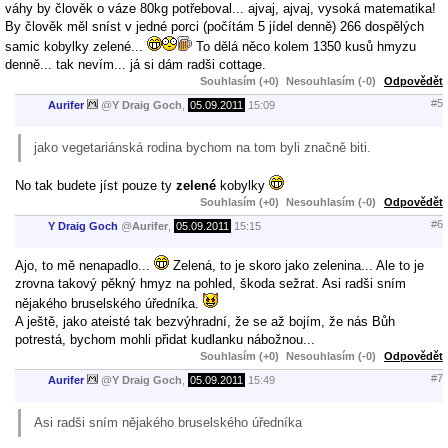
váhy by člověk o váze 80kg potřeboval... ajvaj, ajvaj, vysoká matematika!
By člověk měl sníst v jedné porci (počítám 5 jídel denně) 266 dospělých
samic kobylky zelené...
To dělá něco kolem 1350 kusů hmyzu
denně... tak nevím... já si dám radši cottage.
Souhlasím (+0)
Nesouhlasím (-0)
Odpovědět
#5
Aurifer
@
Y Draig Goch
,
05.09.2011
15:09
jako vegetariánská rodina bychom na tom byli značně biti.
No tak budete jíst pouze ty
zelené
kobylky
Souhlasím (+0)
Nesouhlasím (-0)
Odpovědět
#6
Y Draig Goch
@
Aurifer
,
05.09.2011
15:15
Ajo, to mě nenapadlo...
Zelená, to je skoro jako zelenina... Ale to je
zrovna takový pěkný hmyz na pohled, škoda sežrat. Asi radši sním
nějakého bruselského úředníka.
A ještě, jako ateisté tak bezvýhradní, že se až bojím, že nás Bůh
potrestá, bychom mohli přidat kudlanku nábožnou...
Souhlasím (+0)
Nesouhlasím (-0)
Odpovědět
#7
Aurifer
@
Y Draig Goch
,
05.09.2011
15:49
Asi radši sním nějakého bruselského úředníka