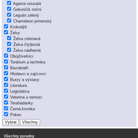
Agama vousatá
Gekončík noční
Leguán zelený
Chameleon jemenský
Krokodýli
Želvy
Želva zelenavá
Želva čtyřprstá
Želva nádherná
Obojživelníci
Terárium a technika
Bezobratlí
Hlodavci a zajícovci
Burzy a výstavy
Literatura
Legislativa
Veterina a nemoci
Terahádanky
Černá kronika
Pokec
Všechny poradny