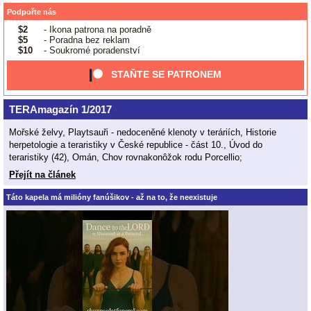
Podpořte nás
$2
- Ikona patrona na poradně
$5
- Poradna bez reklam
$10
- Soukromé poradenství
STAŇTE SE PATRONEM
TERAmagazín 1/2017
Mořské želvy, Playtsauři - nedoceněné klenoty v teráriích, Historie
herpetologie a teraristiky v České republice - část 10., Úvod do
teraristiky (42), Omán, Chov rovnakonôžok rodu Porcellio;
Přejít na článek
Táto kapela má milióny fanúšikov - až na to, že neexistuje