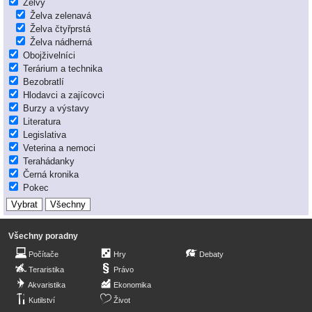
Želvy
Želva zelenavá
Želva čtyřprstá
Želva nádherná
Obojživelníci
Terárium a technika
Bezobratlí
Hlodavci a zajícovci
Burzy a výstavy
Literatura
Legislativa
Veterina a nemoci
Terahádanky
Černá kronika
Pokec
Všechny poradny
Počítače
Hry
Debaty
Teraristika
Právo
Akvaristika
Ekonomika
Kutilství
Život