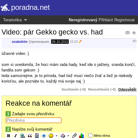
poradna.net
Neregistrovaný
Přihlásit
Registrovat
Video: pár Gekko gecko vs. had
#3
snakebite
@
perenquen
,
26.10.2011
15:02
úžasné video :)
som si uvedomila, že hoci mám rada hady, keď ide o jaštery, sranda končí,
fandila som gekom :)
teda samozrejme, je to príroda, had tiež musí niečo žrať a tiež je niekedy
korisťou, ale poznáte to, každý má svoje naj :)
Souhlasím (+0)
Nesouhlasím (-0)
Odpovědět
Reakce na komentář
1
Zadajte svou přezdívku:
2
Napište svůj komentář:
Mimo téma