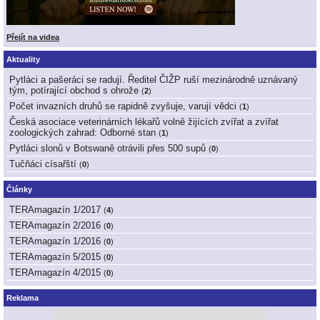
Přejít na videa
Aktuality
Pytláci a pašeráci se radují. Ředitel ČIŽP ruší mezinárodně uznávaný
tým, potírající obchod s ohrože
(
2
)
Počet invazních druhů se rapidně zvyšuje, varují vědci
(
1
)
Česká asociace veterinárních lékařů volně žijících zvířat a zvířat
zoologických zahrad: Odborné stan
(
1
)
Pytláci slonů v Botswaně otrávili přes 500 supů
(
0
)
Tučňáci císařští
(
0
)
Články
TERAmagazín 1/2017
(
4
)
TERAmagazín 2/2016
(
0
)
TERAmagazín 1/2016
(
0
)
TERAmagazín 5/2015
(
0
)
TERAmagazín 4/2015
(
0
)
Reklama