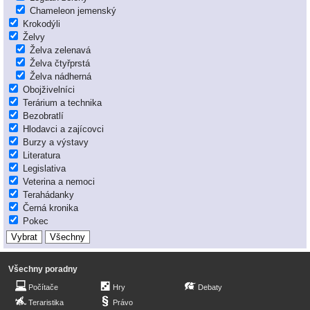
Chameleon jemenský
Krokodýli
Želvy
Želva zelenavá
Želva čtyřprstá
Želva nádherná
Obojživelníci
Terárium a technika
Bezobratlí
Hlodavci a zajícovci
Burzy a výstavy
Literatura
Legislativa
Veterina a nemoci
Terahádanky
Černá kronika
Pokec
Všechny poradny
Počítače
Hry
Debaty
Teraristika
Právo