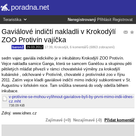
poradna.net
Neregistrovaný
Přihlásit
Registrovat
Gaviálové indičtí nakladli v Krokodýlí
ZOO Protivín vajíčka
baron2
,
29.03.2012
17:39
,
Krokodýli
, 6 komentářů (6863 zobrazení)
sedm vajec gaviála indického je v inkubátoru Krokodýlí ZOO Protivín.
Vejce nakladla samice Ganga, která se samcem Ganéšou a skupinou pěti
pětiletých mláďat přivezli v rámci chovatelské výměny za krokodýlí
kubánské , odchované v Protivíně, chovatelé z protivínské zoo v říjnu
2011. Zatím vejce kladli gaviálové indičtí mimo indický subkontinent v St.
Augustinu v loňském roce. Tam snůška snesená do vody odešla během
inkubace.
v-protivine-se-mohou-vylihnout-gavialove-byli-by-prvni-mimo-indii-idnes-
cz.mht
738.09 KiB
Zdroj: www.idnes.cz
Zajímavé (+0)
Nezajímavé (-0)
Přidat komentář