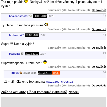
Tak to je paráda
. Nezbývá, než jim držet všechny 4 palce, aby se to i
vylíhlo...
Souhlasím (+0)
Nesouhlasím (-0)
Odpovědět
#3
boa.constrictor
,
30.03.2012
08:26
Ty blaho... Gratulace jak svina
Souhlasím (+0)
Nesouhlasím (-0)
Odpovědět
#4
bothrops77
,
30.03.2012
09:00
Super !!! Nech o vyjde !
Souhlasím (+0)
Nesouhlasím (-0)
Odpovědět
#5
MadMike
,
30.03.2012
17:07
Suprextrašpeciál. Držím pěsti
Souhlasím (+0)
Nesouhlasím (-0)
Odpovědět
#6
lupus
@
MadMike
,
30.03.2012
19:30
už mají i článek s fotkama na
www.czechcrocs.cz
Souhlasím (+0)
Nesouhlasím (-0)
Odpovědět
Zpět na aktuality
Přidat komentář k aktualitě
Nahoru