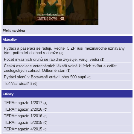
Přejít na videa
Aktuality
Pytláci a pašeráci se radují. Ředitel ČIŽP ruší mezinárodně uznávaný
tým, potírající obchod s ohrože
(
2
)
Počet invazních druhů se rapidně zvyšuje, varují vědci
(
1
)
Česká asociace veterinárních lékařů volně žijících zvířat a zvířat
zoologických zahrad: Odborné stan
(
1
)
Pytláci slonů v Botswaně otrávili přes 500 supů
(
0
)
Tučňáci císařští
(
0
)
Články
TERAmagazín 1/2017
(
4
)
TERAmagazín 2/2016
(
0
)
TERAmagazín 1/2016
(
0
)
TERAmagazín 5/2015
(
0
)
TERAmagazín 4/2015
(
0
)