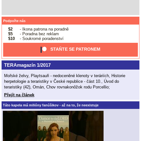
Podpořte nás
$2
- Ikona patrona na poradně
$5
- Poradna bez reklam
$10
- Soukromé poradenství
STAŇTE SE PATRONEM
TERAmagazín 1/2017
Mořské želvy, Playtsauři - nedoceněné klenoty v teráriích, Historie
herpetologie a teraristiky v České republice - část 10., Úvod do
teraristiky (42), Omán, Chov rovnakonôžok rodu Porcellio;
Přejít na článek
Táto kapela má milióny fanúšikov - až na to, že neexistuje