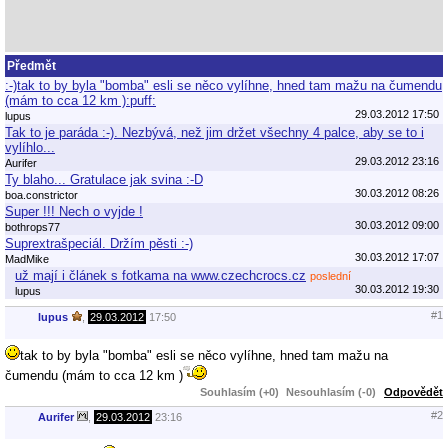
Předmět
:-)tak to by byla "bomba" esli se něco vylíhne, hned tam mažu na čumendu
(mám to cca 12 km ):puff:
29.03.2012 17:50
lupus
Tak to je paráda :-). Nezbývá, než jim držet všechny 4 palce, aby se to i
vylíhlo...
29.03.2012 23:16
Aurifer
Ty blaho... Gratulace jak svina :-D
30.03.2012 08:26
boa.constrictor
Super !!! Nech o vyjde !
30.03.2012 09:00
bothrops77
Suprextrašpeciál. Držím pěsti :-)
30.03.2012 17:07
MadMike
už mají i článek s fotkama na www.czechcrocs.cz
poslední
30.03.2012 19:30
lupus
#1
lupus
,
29.03.2012
17:50
tak to by byla "bomba" esli se něco vylíhne, hned tam mažu na
čumendu (mám to cca 12 km )
Souhlasím (+0)
Nesouhlasím (-0)
Odpovědět
#2
Aurifer
,
29.03.2012
23:16