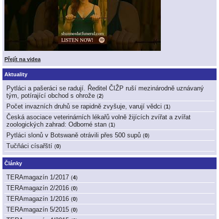
Přejít na videa
Aktuality
Pytláci a pašeráci se radují. Ředitel ČIŽP ruší mezinárodně uznávaný
tým, potírající obchod s ohrože
(
2
)
Počet invazních druhů se rapidně zvyšuje, varují vědci
(
1
)
Česká asociace veterinárních lékařů volně žijících zvířat a zvířat
zoologických zahrad: Odborné stan
(
1
)
Pytláci slonů v Botswaně otrávili přes 500 supů
(
0
)
Tučňáci císařští
(
0
)
Články
TERAmagazín 1/2017
(
4
)
TERAmagazín 2/2016
(
0
)
TERAmagazín 1/2016
(
0
)
TERAmagazín 5/2015
(
0
)