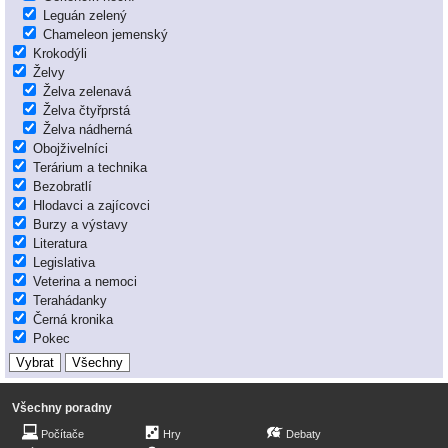
Leguán zelený
Chameleon jemenský
Krokodýli
Želvy
Želva zelenavá
Želva čtyřprstá
Želva nádherná
Obojživelníci
Terárium a technika
Bezobratlí
Hlodavci a zajícovci
Burzy a výstavy
Literatura
Legislativa
Veterina a nemoci
Terahádanky
Černá kronika
Pokec
Všechny poradny
Počítače
Hry
Debaty