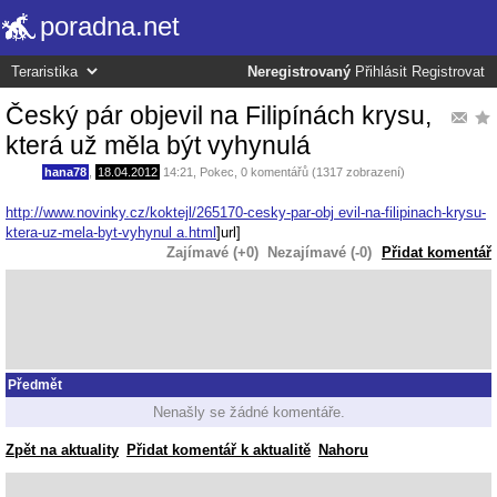
poradna.net
Neregistrovaný
Přihlásit
Registrovat
Český pár objevil na Filipínách krysu,
která už měla být vyhynulá
hana78
,
18.04.2012
14:21
,
Pokec
, 0 komentářů (1317 zobrazení)
http://www.novinky.cz/koktejl/265170-cesky-par-obj evil-na-filipinach-krysu-
ktera-uz-mela-byt-vyhynul a.html
]url]
Zajímavé (+0)
Nezajímavé (-0)
Přidat komentář
Předmět
Nenašly se žádné komentáře.
Zpět na aktuality
Přidat komentář k aktualitě
Nahoru