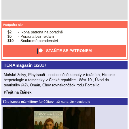
Podpořte nás
$2
- Ikona patrona na poradně
$5
- Poradna bez reklam
$10
- Soukromé poradenství
STAŇTE SE PATRONEM
TERAmagazín 1/2017
Mořské želvy, Playtsauři - nedoceněné klenoty v teráriích, Historie
herpetologie a teraristiky v České republice - část 10., Úvod do
teraristiky (42), Omán, Chov rovnakonôžok rodu Porcellio;
Přejít na článek
Táto kapela má milióny fanúšikov - až na to, že neexistuje