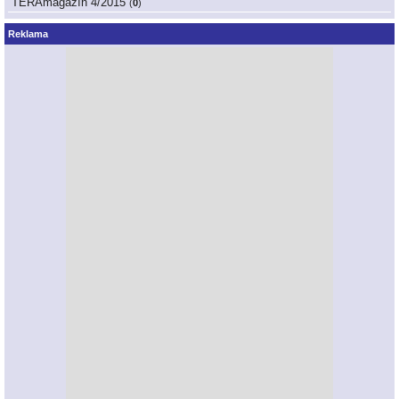
TERAmagazín 4/2015
(
0
)
Reklama