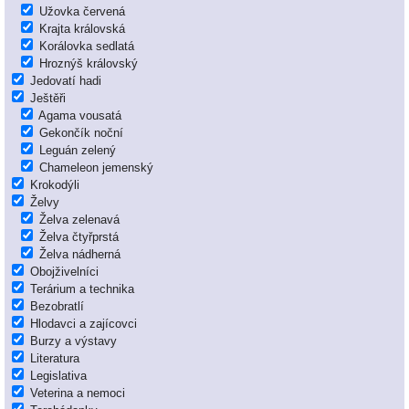
Užovka červená
Krajta královská
Korálovka sedlatá
Hroznýš královský
Jedovatí hadi
Ještěři
Agama vousatá
Gekončík noční
Leguán zelený
Chameleon jemenský
Krokodýli
Želvy
Želva zelenavá
Želva čtyřprstá
Želva nádherná
Obojživelníci
Terárium a technika
Bezobratlí
Hlodavci a zajícovci
Burzy a výstavy
Literatura
Legislativa
Veterina a nemoci