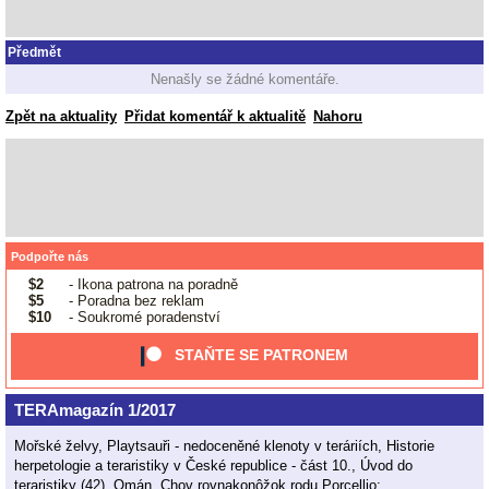
Předmět
Nenašly se žádné komentáře.
Zpět na aktuality
Přidat komentář k aktualitě
Nahoru
Podpořte nás
$2
- Ikona patrona na poradně
$5
- Poradna bez reklam
$10
- Soukromé poradenství
STAŇTE SE PATRONEM
TERAmagazín 1/2017
Mořské želvy, Playtsauři - nedoceněné klenoty v teráriích, Historie
herpetologie a teraristiky v České republice - část 10., Úvod do
teraristiky (42), Omán, Chov rovnakonôžok rodu Porcellio;