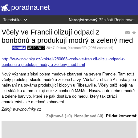
poradna.net
Neregistrovaný
Přihlásit
Registrovat
Včely ve Francii olizují odpad z
bonbónů a produkují modrý a zelený med
Nerodia
,
05.10.2012
20:47
,
Pokec
, 0 komentářů (2066 zobrazení)
http://www.novinky.cz/koktejl/280663-vcely-ve-fran cii-olizuji-odpad-z-
bonbonu-a-produkuji-modry-a-ze leny-med.html
Nový význam získal pojem medové zbarvení na severu Francie. Tam totiž
včely produkují sladilo modré a zelené barvy. Včelaři z oblasti Alsaska jsou
naštvaní na továrnu produkující bioplyn u Ribeauville. Včely totiž létají na
její skládku a tam olizují cukr z bonbonů M&Ms. Nasávají do sebe i modré
a zelené barvivo, které se pak dostává do medu, který tak ztrácí
charakteristické medové zabarvení.
Zdroj: www.novinky.cz
Zajímavé (+0)
Nezajímavé (-0)
Přidat komentář