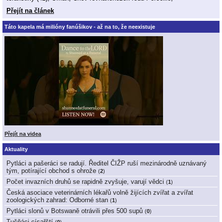
Přejít na článek
Táto kapela má milióny fanúšikov - až na to, že neexistuje
Přejít na videa
Aktuality
Pytláci a pašeráci se radují. Ředitel ČIŽP ruší mezinárodně uznávaný
tým, potírající obchod s ohrože
(
2
)
Počet invazních druhů se rapidně zvyšuje, varují vědci
(
1
)
Česká asociace veterinárních lékařů volně žijících zvířat a zvířat
zoologických zahrad: Odborné stan
(
1
)
Pytláci slonů v Botswaně otrávili přes 500 supů
(
0
)
Tučňáci císařští