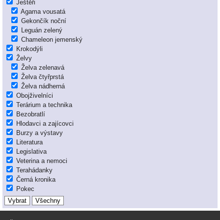
Ještěři
Agama vousatá
Gekončík noční
Leguán zelený
Chameleon jemenský
Krokodýli
Želvy
Želva zelenavá
Želva čtyřprstá
Želva nádherná
Obojživelníci
Terárium a technika
Bezobratlí
Hlodavci a zajícovci
Burzy a výstavy
Literatura
Legislativa
Veterina a nemoci
Terahádanky
Černá kronika
Pokec