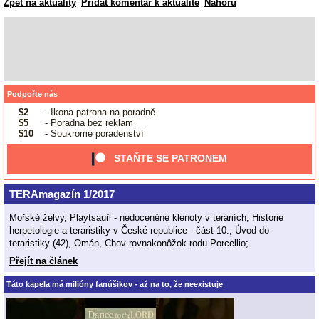
Zpět na aktuality
Přidat komentář k aktualitě
Nahoru
Podpořte nás
$2
- Ikona patrona na poradně
$5
- Poradna bez reklam
$10
- Soukromé poradenství
STAŇTE SE PATRONEM
TERAmagazín 1/2017
Mořské želvy, Playtsauři - nedoceněné klenoty v teráriích, Historie
herpetologie a teraristiky v České republice - část 10., Úvod do
teraristiky (42), Omán, Chov rovnakonôžok rodu Porcellio;
Přejít na článek
Táto kapela má milióny fanúšikov - až na to, že neexistuje