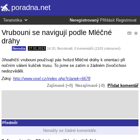
poradna.net
Neregistrovaný
Přihlásit
Registrovat
Vrubouni se navigují podle Mléčné
dráhy
Nerodia
,
27.01.2013
16:20
,
Bezobratlí
, 0 komentářů (2103 zobrazení)
Jihoafričtí vrubouni používají pás hvězd Mléčné dráhy k orientaci při
nočním válení kuliček trusu. To jsme se zatím o žádném živočichovi
nedozvěděli.
Zdroj:
http://www.osel.cz/index.php?clanek=6678
Zajímavé (+0)
Nezajímavé (-0)
Přidat komentář
Předmět
Nenašly se žádné komentáře.