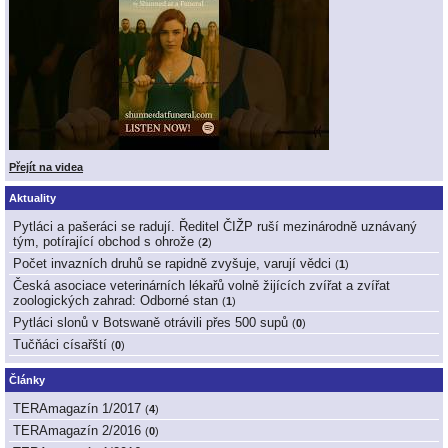
Přejít na videa
Aktuality
Pytláci a pašeráci se radují. Ředitel ČIŽP ruší mezinárodně uznávaný
tým, potírající obchod s ohrože
(
2
)
Počet invazních druhů se rapidně zvyšuje, varují vědci
(
1
)
Česká asociace veterinárních lékařů volně žijících zvířat a zvířat
zoologických zahrad: Odborné stan
(
1
)
Pytláci slonů v Botswaně otrávili přes 500 supů
(
0
)
Tučňáci císařští
(
0
)
Články
TERAmagazín 1/2017
(
4
)
TERAmagazín 2/2016
(
0
)