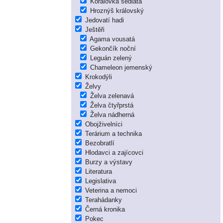
Korálovka sedlatá
Hroznýš královský
Jedovatí hadi
Ještěři
Agama vousatá
Gekončík noční
Leguán zelený
Chameleon jemenský
Krokodýli
Želvy
Želva zelenavá
Želva čtyřprstá
Želva nádherná
Obojživelníci
Terárium a technika
Bezobratlí
Hlodavci a zajícovci
Burzy a výstavy
Literatura
Legislativa
Veterina a nemoci
Terahádanky
Černá kronika
Pokec