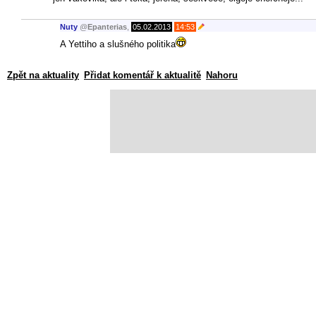
Nuty
@
Epanterias
,
05.02.2013
14:53
A Yettiho a slušného politika
Zpět na aktuality
Přidat komentář k aktualitě
Nahoru