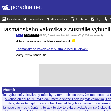
poradna.net
Počítače
Teraristika
Akvaristika
Kutilství
Hry
P
Tasmánskeho vakovlka z Austrálie vyhubil
Bic0
,
02.02.2013
09:58
,
Černá kronika
, 6 komentářů (6284 zobrazení)
A to sme este ani zadaleka neskoncili
Tasmánskeho vakovlka z Austrálie vyhubil človek
Zdroj: www.ifauna.sk
Předmět
Tak vyhubení vakovlka by mělo být v tomto ohledu takovým mementem a to
o vánocích šel na NG Wild dokument o snaze znovuobjevit vakovlka, záb
Není, dá se to najít i na youtube. A na některých záznamech, co jsem 
Ta naděje je moc krásná,na to aby to aby to byla pravda.Jsem spíš skeptik 