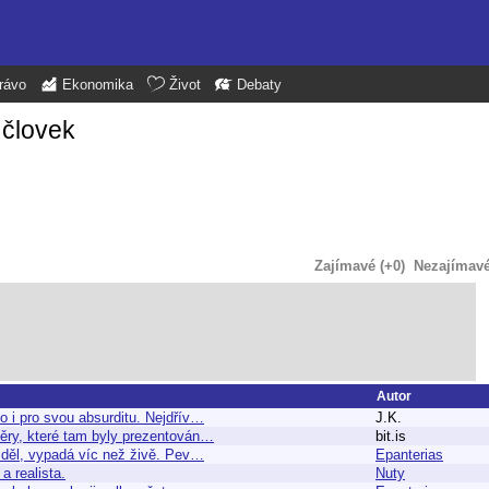
rávo
Ekonomika
Život
Debaty
 človek
Zajímavé (+0)
Nezajímavé 
Autor
 i pro svou absurditu. Nejdřív…
J.K.
ěry, které tam byly prezentován…
bit.is
viděl, vypadá víc než živě. Pev…
Epanterias
a realista.
Nuty