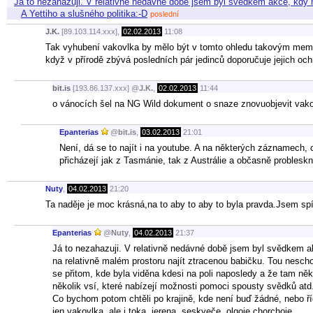
Já to nezahazuji. V relativně nedávné době jsem byl svědkem akce, kdy
A Yettiho a slušného politika:-D
poslední
J.K.
[89.103.114.xxx],
02.02.2013
11:08
Tak vyhubení vakovlka by mělo být v tomto ohledu takovým memen
když v přírodě zbývá posledních pár jedinců doporučuje jejich o
bit.is
[193.86.137.xxx]
@
J.K.
,
02.02.2013
11:44
o vánocích šel na NG Wild dokument o snaze znovuobjevit vakovl
Epanterias
@
bit.is
,
03.02.2013
21:01
Není, dá se to najít i na youtube. A na některých záznamech, 
přicházejí jak z Tasmánie, tak z Austrálie a občasně probleskn
Nuty
,
04.02.2013
21:20
Ta naděje je moc krásná,na to aby to aby to byla pravda.Jsem spíš
Epanterias
@
Nuty
,
04.02.2013
21:37
Já to nezahazuji. V relativně nedávné době jsem byl svědkem ak
na relativně malém prostoru najít ztracenou babičku. Tou nescho
se přitom, kde byla viděna kdesi na poli naposledy a že tam ně
několik vsí, které nabízejí možnosti pomoci spousty svědků atd
Co bychom potom chtěli po krajině, kde není buď žádné, nebo řídk
jen vakovlka, ale i toka, jerena, seskveče, olgoje chorchoje...