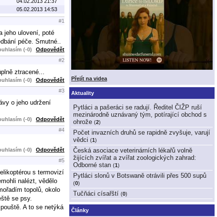
04.02.2013 21:37
05.02.2013 14:53
#1
 jeho ulovení, poté
edbání péče. Smutné..
uhlasím (-0)
Odpovědět
#2
plně ztracené...
Přejít na videa
uhlasím (-0)
Odpovědět
#3
Aktuality
ávy o jeho udržení
Pytláci a pašeráci se radují. Ředitel ČIŽP ruší
mezinárodně uznávaný tým, potírající obchod s
uhlasím (-0)
Odpovědět
ohrože
(
2
)
#4
Počet invazních druhů se rapidně zvyšuje, varují
vědci
(
1
)
uhlasím (-0)
Odpovědět
Česká asociace veterinárních lékařů volně
žijících zvířat a zvířat zoologických zahrad:
#5
Odborné stan
(
1
)
elikoptérou s termovizí
Pytláci slonů v Botswaně otrávili přes 500 supů
mohli nalézt, vědělo
(
0
)
mořadím topolů, okolo
Tučňáci císařští
(
0
)
eště se psy.
 pouště. A to se netýká
Články