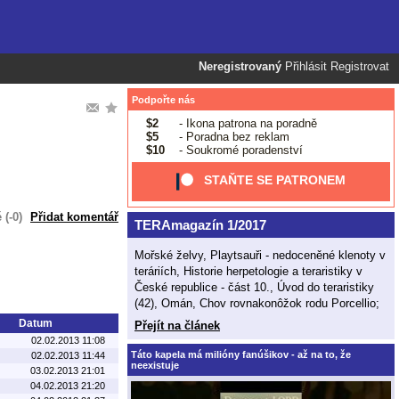
Neregistrovaný
Přihlásit
Registrovat
Podpořte nás
$2
- Ikona patrona na poradně
$5
- Poradna bez reklam
$10
- Soukromé poradenství
STAŇTE SE PATRONEM
(-0)
Přidat komentář
TERAmagazín 1/2017
Mořské želvy, Playtsauři - nedoceněné klenoty v
teráriích, Historie herpetologie a teraristiky v
České republice - část 10., Úvod do teraristiky
(42), Omán, Chov rovnakonôžok rodu Porcellio;
Datum
Přejít na článek
02.02.2013 11:08
Táto kapela má milióny fanúšikov - až na to, že
02.02.2013 11:44
neexistuje
03.02.2013 21:01
04.02.2013 21:20