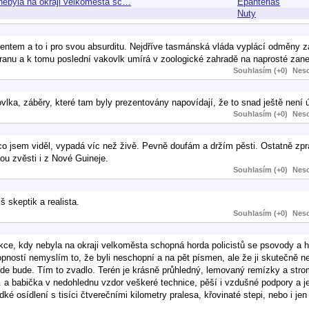
 nebyla na okraji velkoměsta sc…
Epanterias
Nuty
tem a to i pro svou absurditu. Nejdříve tasmánská vláda vyplácí odměny za
chranu a k tomu poslední vakovlk umírá v zoologické zahradě na naprosté zan
Souhlasím (+0)
Neso
ka, záběry, které tam byly prezentovány napovídají, že to snad ještě není ú
Souhlasím (+0)
Neso
co jsem viděl, vypadá víc než živě. Pevně doufám a držím pěsti. Ostatně zpr
ou zvěsti i z Nové Guineje.
Souhlasím (+0)
Neso
 skeptik a realista.
Souhlasím (+0)
Neso
ce, kdy nebyla na okraji velkoměsta schopná horda policistů se psovody a h
pností nemyslím to, že byli neschopní a na pět písmen, ale že ji skutečně ne
kde bude. Tím to zvadlo. Terén je krásně průhledný, lemovaný remízky a stro
. a babička v nedohlednu vzdor veškeré technice, pěší i vzdušné podpory a j
é osídlení s tisíci čtverečními kilometry pralesa, křovinaté stepi, nebo i jen