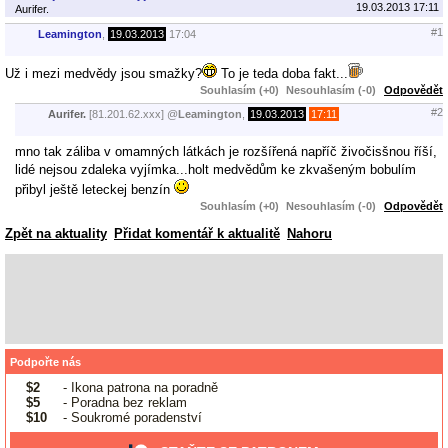
19.03.2013 17:11
Aurifer.
#1
Leamington
,
19.03.2013
17:04
Už i mezi medvědy jsou smažky?
To je teda doba fakt...
Souhlasím (+0)
Nesouhlasím (-0)
Odpovědět
#2
Aurifer.
[81.201.62.xxx]
@
Leamington
,
19.03.2013
17:11
mno tak záliba v omamných látkách je rozšířená napříč živočisšnou říší,
lidé nejsou zdaleka vyjímka...holt medvědům ke zkvašeným bobulím
přibyl ještě leteckej benzín
Souhlasím (+0)
Nesouhlasím (-0)
Odpovědět
Zpět na aktuality
Přidat komentář k aktualitě
Nahoru
Podpořte nás
$2
- Ikona patrona na poradně
$5
- Poradna bez reklam
$10
- Soukromé poradenství