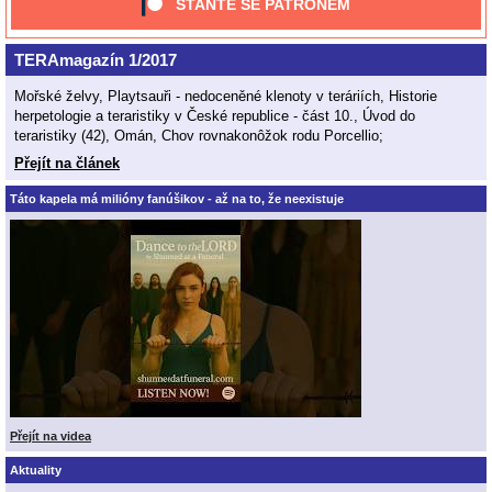
STAŇTE SE PATRONEM
TERAmagazín 1/2017
Mořské želvy, Playtsauři - nedoceněné klenoty v teráriích, Historie
herpetologie a teraristiky v České republice - část 10., Úvod do
teraristiky (42), Omán, Chov rovnakonôžok rodu Porcellio;
Přejít na článek
Táto kapela má milióny fanúšikov - až na to, že neexistuje
Přejít na videa
Aktuality