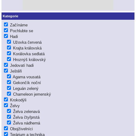
Kategorie
Začínáme
Pochlubte se
Hadi
Užovka červená
Krajta královská
Korálovka sedlatá
Hroznýš královský
Jedovatí hadi
Ještěři
Agama vousatá
Gekončík noční
Leguán zelený
Chameleon jemenský
Krokodýli
Želvy
Želva zelenavá
Želva čtyřprstá
Želva nádherná
Obojživelníci
Terárium a technika