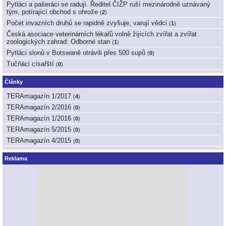
Pytláci a pašeráci se radují. Ředitel ČIŽP ruší mezinárodně uznávaný
tým, potírající obchod s ohrože
(
2
)
Počet invazních druhů se rapidně zvyšuje, varují vědci
(
1
)
Česká asociace veterinárních lékařů volně žijících zvířat a zvířat
zoologických zahrad: Odborné stan
(
1
)
Pytláci slonů v Botswaně otrávili přes 500 supů
(
0
)
Tučňáci císařští
(
0
)
Články
TERAmagazín 1/2017
(
4
)
TERAmagazín 2/2016
(
0
)
TERAmagazín 1/2016
(
0
)
TERAmagazín 5/2015
(
0
)
TERAmagazín 4/2015
(
0
)
Reklama