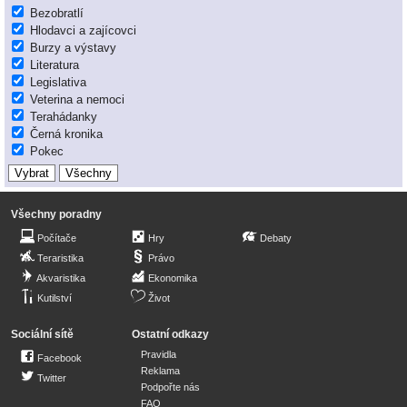
Bezobratlí
Hlodavci a zajícovci
Burzy a výstavy
Literatura
Legislativa
Veterina a nemoci
Terahádanky
Černá kronika
Pokec
Všechny poradny
Počítače
Hry
Debaty
Teraristika
Právo
Akvaristika
Ekonomika
Kutilství
Život
Sociální sítě
Ostatní odkazy
Pravidla
Facebook
Reklama
Twitter
Podpořte nás
FAQ