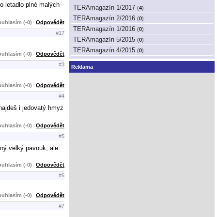
lo letadlo plné malých
TERAmagazín 1/2017
(
4
)
TERAmagazín 2/2016
(
0
)
uhlasím (-0)
Odpovědět
TERAmagazín 1/2016
(
0
)
#17
TERAmagazín 5/2015
(
0
)
TERAmagazín 4/2015
(
0
)
uhlasím (-0)
Odpovědět
#3
Reklama
uhlasím (-0)
Odpovědět
#4
najdeš i jedovatý hmyz
uhlasím (-0)
Odpovědět
#5
ný velký pavouk, ale
uhlasím (-0)
Odpovědět
#6
uhlasím (-0)
Odpovědět
#7