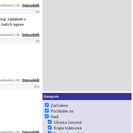
uhlasím (-0)
Odpovědět
#8
tují zabalené v
 lodích teprve
uhlasím (-0)
Odpovědět
#9
uhlasím (-0)
Odpovědět
#10
Kategorie
Začínáme
Pochlubte se
Hadi
Užovka červená
Krajta královská
uhlasím (-0)
Odpovědět