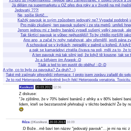
Vzhůru do hypermarketu, nejlépe jako zaměstnanec v úseku ovoce a ze
Já dělám na supermarketu u OZ přes dva roky a v životě na mě (našt
Jedovatý ???!
Ne, spíše škrtič...
Každý pavouk je svým způsobem jedovatý ne? Vypadal podobně j
Pro málo zkušený, ten pavouk sušený i ze sta metrů, umřeš hne
Jenom jednou mi z bedny banánů vypadl sušený velký pavouk, ale
Tak škrtící pavouk je vůbec nejhustější! To by chtělo rozšířit ja
Ano ano, a začal ty nohy natahovat, aby přeměřil, jestli pána z
A schovával se v kytkách, nejraději v palmě u kořenů. A když 
a pak se kamarádovi ztratila čivava na poli, měli za to, že
A ten pavouk má tak silný jed, že když tě kousne, tak se
Jo a šéfujem jim Aragok:-D
Táák a ted to jen pustit do oběhu! :-D:-D
A víte, co to bylo za pavouka? Za druh? :-)
Také mě zajímaly přesnější informace. I proto jsem zprávu zařadil do sek
Je to rod Heteropoda. Konkrétně bych řekl Heteropoda venatoria. Toxicitu
Kusikusi
,
20.03.2013
12:36
Z diskuse:
"Je zjištěno, že v 70% balení banánů z afriky a v 80% balení ba
lidem, kteří se bezstarostně přehrabují v těchto bednách! Že by n
Réza
@
Kusikusi
,
20.03.2013
16:09
:D Bože...mě baví ten název "jedovatý pavouk"....je mi na nic z