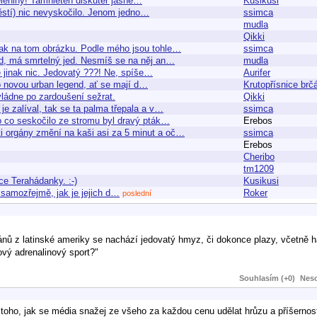
leniny! Tamhleten diskutér jasně…
Kusikusi
ěstí) nic nevyskočilo. Jenom jedno…
ssimca
mudla
Qikki
ak na tom obrázku. Podle mého jsou tohle…
ssimca
d, má smrtelný jed. Nesmíš se na něj an…
mudla
 jinak nic. Jedovatý ???! Ne, spíše…
Aurifer
ko novou urban legend, ať se mají d…
Krutopřísnice brč
vládne po zardoušení sežrat.
Qikki
je zalíval, tak se ta palma třepala a v…
ssimca
 to co seskočilo ze stromu byl dravý pták…
Erebos
 ti orgány změní na kaši asi za 5 minut a oč…
ssimca
Erebos
Cheribo
tm1209
ce Terahádanky. :-)
Kusikusi
 samozřejmě, jak je jejich d…
Roker
poslední
nánů z latinské ameriky se nachází jedovatý hmyz, či dokonce plazy, včetně 
ový adrenalinový sport?"
Souhlasím (+0)
Neso
 toho, jak se média snažej ze všeho za každou cenu udělat hrůzu a příšernos