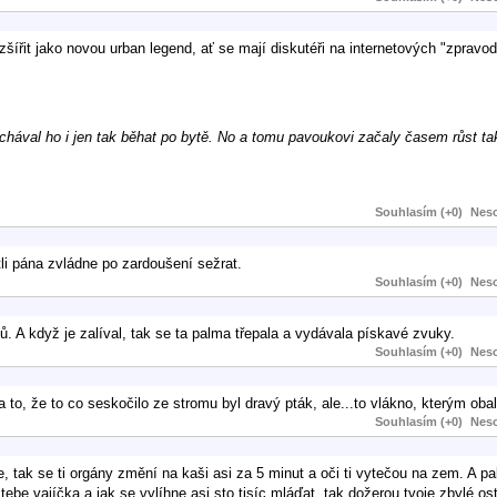
ozšířit jako novou urban legend, ať se mají diskutéři na internetových "zpravo
echával ho i jen tak běhat po bytě. No a tomu pavoukovi začaly časem růst t
Souhlasím (+0)
Neso
tli pána zvládne po zardoušení sežrat.
Souhlasím (+0)
Neso
ů. A když je zalíval, tak se ta palma třepala a vydávala pískavé zvuky.
Souhlasím (+0)
Neso
a to, že to co seskočilo ze stromu byl dravý pták, ale...to vlákno, kterým obal
Souhlasím (+0)
Neso
 tak se ti orgány změní na kaši asi za 5 minut a oči ti vytečou na zem. A pak
ebe vajíčka a jak se vylíhne asi sto tisíc mláďat, tak dožerou tvoje zbylé ost