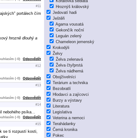
Korálovka sedlatá
#11
Hroznýš královský
Jedovatí hadi
dajských" portálech čím
Ještěři
Agama vousatá
Gekončík noční
Leguán zelený
akový hrozně dlouhý a
Chameleon jemenský
Krokodýli
Želvy
uhlasím (-0)
Odpovědět
Želva zelenavá
Želva čtyřprstá
#12
Želva nádherná
Obojživelníci
uhlasím (-0)
Odpovědět
Terárium a technika
#13
Bezobratlí
Hlodavci a zajícovci
uhlasím (-0)
Odpovědět
Burzy a výstavy
#14
Literatura
il nebohého psíka...
Legislativa
uhlasím (-0)
Odpovědět
Veterina a nemoci
Terahádanky
#15
Černá kronika
 se ti rozpustí kosti,
Pokec
atky.