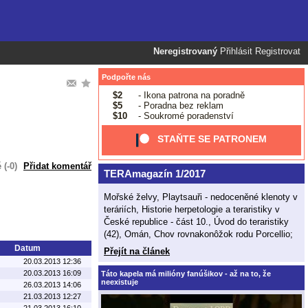
Neregistrovaný
Přihlásit
Registrovat
Podpořte nás
$2
- Ikona patrona na poradně
$5
- Poradna bez reklam
$10
- Soukromé poradenství
STAŇTE SE PATRONEM
(-0)
Přidat komentář
TERAmagazín 1/2017
Mořské želvy, Playtsauři - nedoceněné klenoty v
teráriích, Historie herpetologie a teraristiky v
České republice - část 10., Úvod do teraristiky
(42), Omán, Chov rovnakonôžok rodu Porcellio;
Datum
Přejít na článek
20.03.2013 12:36
20.03.2013 16:09
Táto kapela má milióny fanúšikov - až na to, že
neexistuje
26.03.2013 14:06
21.03.2013 12:27
21.03.2013 16:10