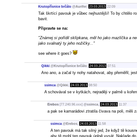
Krutopřísnice brčálo
@
Aurifer
,
23.03.2013
22:09
Tak škrtící pavouk je vůbec nejhustější! To by chtělo r
bavit.
Připravte se na:
"Známej si pořídil sklípkana, měl ho jako mazlíčka a n
jako svalnatý ty jeho nožičky..."
see where it goes?
Qikki
@
Krutopřísnice brčálo
,
24.03.2013
07:51
Ano ano, a začal ty nohy natahovat, aby přeměřil, jes
ssimca
@
Qikki
,
24.03.2013
08:50
A schovával se v kytkách, nejraději v palmě u kořen
Erebos
[77.240.96.xxx]
@
ssimca
,
24.03.2013
11:37
a pak se kamarádovi ztratila čivava na poli, měli z
ssimca
@
Erebos
,
24.03.2013
11:58
A ten pavouk má tak silný jed, že když tě kousne,
aby tě mohl ten pavouk úplně vysát. Naklade do t