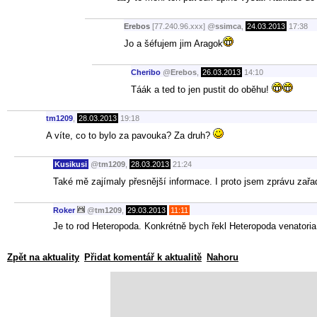
Erebos
[77.240.96.xxx]
@
ssimca
,
24.03.2013
17:38
Jo a šéfujem jim Aragok
Cheribo
@
Erebos
,
26.03.2013
14:10
Táák a ted to jen pustit do oběhu!
tm1209
,
28.03.2013
19:18
A víte, co to bylo za pavouka? Za druh?
Kusikusi
@
tm1209
,
28.03.2013
21:24
Také mě zajímaly přesnější informace. I proto jsem zprávu zař
Roker
@
tm1209
,
29.03.2013
11:11
Je to rod Heteropoda. Konkrétně bych řekl Heteropoda venatoria.
Zpět na aktuality
Přidat komentář k aktualitě
Nahoru