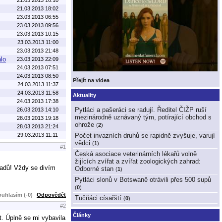
21.03.2013 18:02
23.03.2013 06:55
23.03.2013 09:56
23.03.2013 10:15
23.03.2013 11:00
23.03.2013 21:48
álo
23.03.2013 22:09
24.03.2013 07:51
24.03.2013 08:50
Přejít na videa
24.03.2013 11:37
24.03.2013 11:58
Aktuality
24.03.2013 17:38
Pytláci a pašeráci se radují. Ředitel ČIŽP ruší
26.03.2013 14:10
mezinárodně uznávaný tým, potírající obchod s
28.03.2013 19:18
ohrože
(
2
)
28.03.2013 21:24
29.03.2013 11:11
Počet invazních druhů se rapidně zvyšuje, varují
vědci
(
1
)
#1
Česká asociace veterinárních lékařů volně
žijících zvířat a zvířat zoologických zahrad:
hadů! Vždy se divím
Odborné stan
(
1
)
Pytláci slonů v Botswaně otrávili přes 500 supů
(
0
)
uhlasím (-0)
Odpovědět
Tučňáci císařští
(
0
)
#2
Články
t. Úplně se mi vybavila