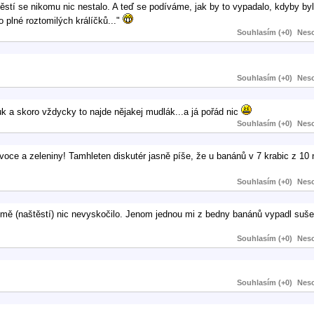
aštěstí se nikomu nic nestalo. A teď se podíváme, jak by to vypadalo, kdyby by
o plné roztomilých králíčků..."
Souhlasím (+0)
Neso
Souhlasím (+0)
Neso
uk a skoro vždycky to najde nějakej mudlák...a já pořád nic
Souhlasím (+0)
Neso
ce a zeleniny! Tamhleten diskutér jasně píše, že u banánů v 7 krabic z 10 
Souhlasím (+0)
Neso
 mě (naštěstí) nic nevyskočilo. Jenom jednou mi z bedny banánů vypadl suše
Souhlasím (+0)
Neso
Souhlasím (+0)
Neso