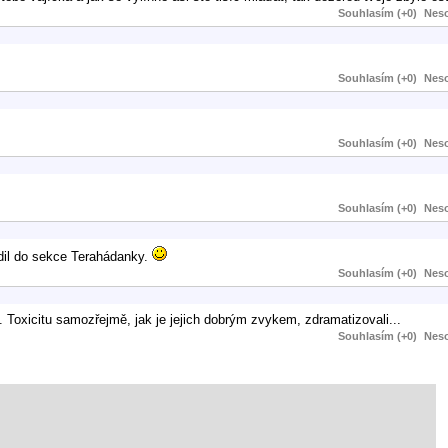
Souhlasím (+0)
Neso
Souhlasím (+0)
Neso
Souhlasím (+0)
Neso
Souhlasím (+0)
Neso
adil do sekce Terahádanky.
Souhlasím (+0)
Neso
 Toxicitu samozřejmě, jak je jejich dobrým zvykem, zdramatizovali...
Souhlasím (+0)
Neso