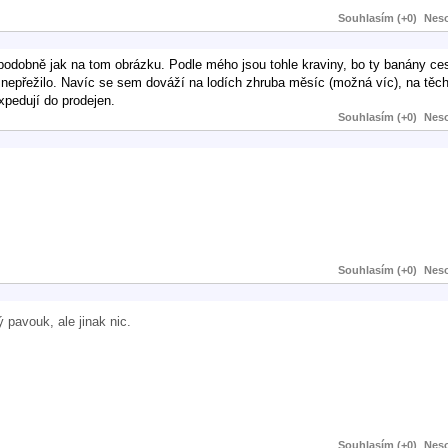
Souhlasím (+0)
Neso
obně jak na tom obrázku. Podle mého jsou tohle kraviny, bo ty banány ces
 nepřežilo. Navíc se sem dováží na lodích zhruba měsíc (možná víc), na těch
xpedují do prodejen.
Souhlasím (+0)
Neso
Souhlasím (+0)
Neso
pavouk, ale jinak nic.
Souhlasím (+0)
Neso