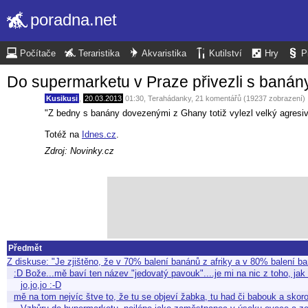
poradna.net
Počítače
Teraristika
Akvaristika
Kutilství
Hry
P
Do supermarketu v Praze přivezli s banán
Kusikusi
,
20.03.2013
01:30
,
Terahádanky
, 21 komentářů (19237 zobrazení)
"Z bedny s banány dovezenými z Ghany totiž vylezl velký agresi
Totéž na
Idnes.cz
.
Zdroj: Novinky.cz
Předmět
Z diskuse: "Je zjištěno, že v 70% balení banánů z afriky a v 80% balení b
:D Bože...mě baví ten název "jedovatý pavouk"....je mi na nic z toho, j
jo,jo,jo :-D
mě na tom nejvíc štve to, že tu se objeví žabka, tu had či babouk a sko