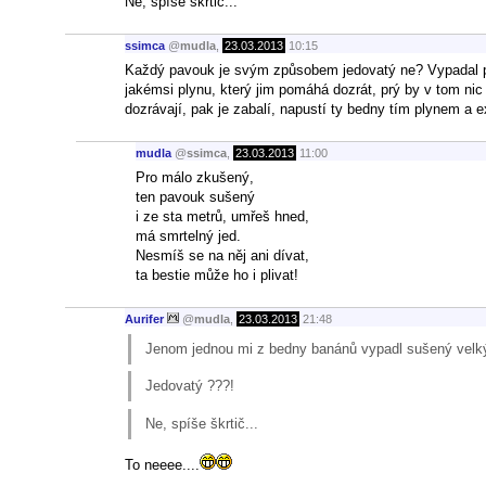
Ne, spíše škrtič...
ssimca
@
mudla
,
23.03.2013
10:15
Každý pavouk je svým způsobem jedovatý ne? Vypadal pod
jakémsi plynu, který jim pomáhá dozrát, prý by v tom nic
dozrávají, pak je zabalí, napustí ty bedny tím plynem a e
mudla
@
ssimca
,
23.03.2013
11:00
Pro málo zkušený,
ten pavouk sušený
i ze sta metrů, umřeš hned,
má smrtelný jed.
Nesmíš se na něj ani dívat,
ta bestie může ho i plivat!
Aurifer
@
mudla
,
23.03.2013
21:48
Jenom jednou mi z bedny banánů vypadl sušený velký 
Jedovatý ???!
Ne, spíše škrtič...
To neeee....