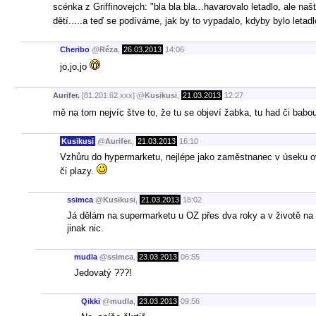
scénka z Griffinovejch: "bla bla bla...havarovalo letadlo, ale n
dětí.....a teď se podíváme, jak by to vypadalo, kdyby bylo letadl
Cheribo
@
Réza
,
26.03.2013
14:06
jo,jo,jo
Aurifer.
[81.201.62.xxx]
@
Kusikusi
,
21.03.2013
12:27
mě na tom nejvíc štve to, že tu se objeví žabka, tu had či babo
Kusikusi
@
Aurifer.
,
21.03.2013
16:10
Vzhůru do hypermarketu, nejlépe jako zaměstnanec v úseku ovo
či plazy.
ssimca
@
Kusikusi
,
21.03.2013
18:02
Já dělám na supermarketu u OZ přes dva roky a v životě na
jinak nic.
mudla
@
ssimca
,
23.03.2013
06:55
Jedovatý ???!
Qikki
@
mudla
,
23.03.2013
09:56