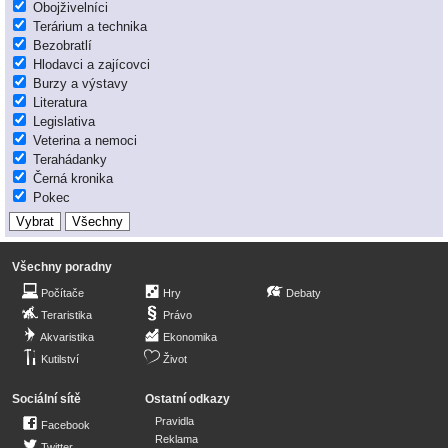
Obojživelníci
Terárium a technika
Bezobratlí
Hlodavci a zajícovci
Burzy a výstavy
Literatura
Legislativa
Veterina a nemoci
Terahádanky
Černá kronika
Pokec
Všechny poradny
Počítače
Hry
Debaty
Teraristika
Právo
Akvaristika
Ekonomika
Kutilství
Život
Sociální sítě
Ostatní odkazy
Pravidla
Facebook
Reklama
Twitter