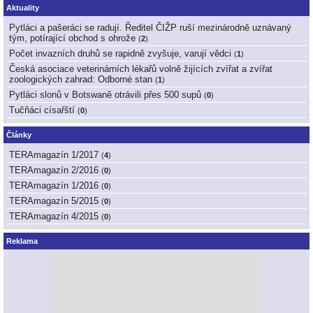
Aktuality
Pytláci a pašeráci se radují. Ředitel ČIŽP ruší mezinárodně uznávaný
tým, potírající obchod s ohrože
(
2
)
Počet invazních druhů se rapidně zvyšuje, varují vědci
(
1
)
Česká asociace veterinárních lékařů volně žijících zvířat a zvířat
zoologických zahrad: Odborné stan
(
1
)
Pytláci slonů v Botswaně otrávili přes 500 supů
(
0
)
Tučňáci císařští
(
0
)
Články
TERAmagazín 1/2017
(
4
)
TERAmagazín 2/2016
(
0
)
TERAmagazín 1/2016
(
0
)
TERAmagazín 5/2015
(
0
)
TERAmagazín 4/2015
(
0
)
Reklama