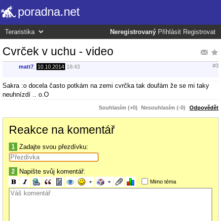
poradna.net
Neregistrovaný
Přihlásit
Registrovat
Cvrček v uchu - video
#3
matt7
,
10.10.2014
18:43
Sakra :o docela často potkám na zemi cvrčka tak doufám že se mi taky
neuhnízdí .. o.O
Souhlasím (+0)
Nesouhlasím (-0)
Odpovědět
Reakce na komentář
1
Zadajte svou přezdívku:
2
Napište svůj komentář:
Mimo téma