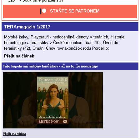
$10
- Soukromé poradenství
STAŇTE SE PATRONEM
TERAmagazín 1/2017
Mořské želvy, Playtsauři - nedoceněné klenoty v teráriích, Historie
herpetologie a teraristiky v České republice - část 10., Úvod do
teraristiky (42), Omán, Chov rovnakonôžok rodu Porcellio;
Přejít na článek
Táto kapela má milióny fanúšikov - až na to, že neexistuje
Přejít na videa