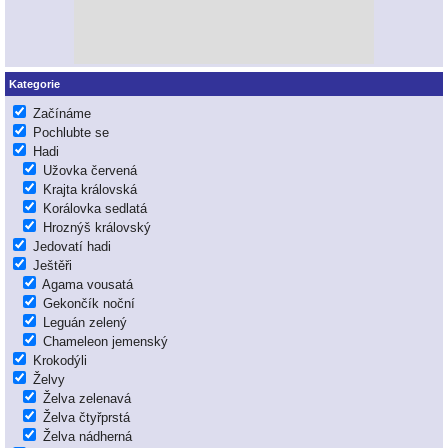
Kategorie
Začínáme
Pochlubte se
Hadi
Užovka červená
Krajta královská
Korálovka sedlatá
Hroznýš královský
Jedovatí hadi
Ještěři
Agama vousatá
Gekončík noční
Leguán zelený
Chameleon jemenský
Krokodýli
Želvy
Želva zelenavá
Želva čtyřprstá
Želva nádherná